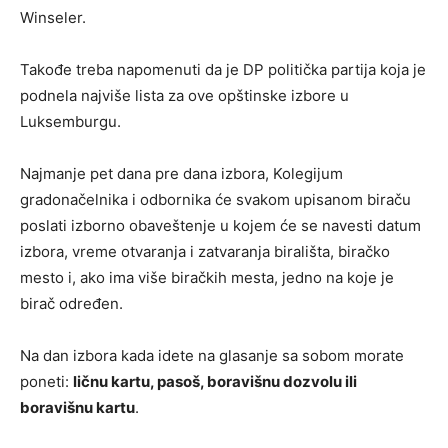
Winseler.
Takođe treba napomenuti da je DP politička partija koja je
podnela najviše lista za ove opštinske izbore u
Luksemburgu.
Najmanje pet dana pre dana izbora, Kolegijum
gradonačelnika i odbornika će svakom upisanom biraču
poslati izborno obaveštenje u kojem će se navesti datum
izbora, vreme otvaranja i zatvaranja birališta, biračko
mesto i, ako ima više biračkih mesta, jedno na koje je
birač određen.
Na dan izbora kada idete na glasanje sa sobom morate
poneti:
ličnu kartu, pasoš, boravišnu dozvolu ili
boravišnu kartu
.