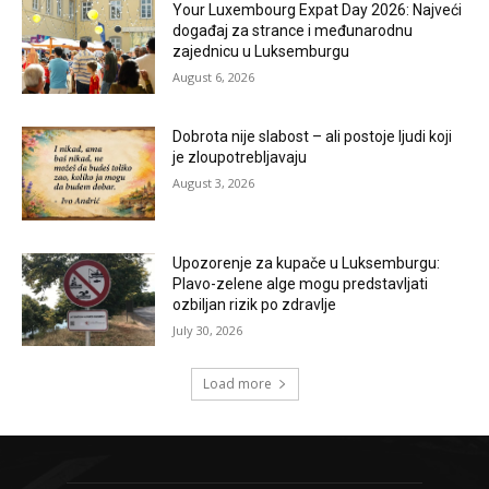
Your Luxembourg Expat Day 2026: Najveći
događaj za strance i međunarodnu
zajednicu u Luksemburgu
August 6, 2026
Dobrota nije slabost – ali postoje ljudi koji
je zloupotrebljavaju
August 3, 2026
Upozorenje za kupače u Luksemburgu:
Plavo-zelene alge mogu predstavljati
ozbiljan rizik po zdravlje
July 30, 2026
Load more