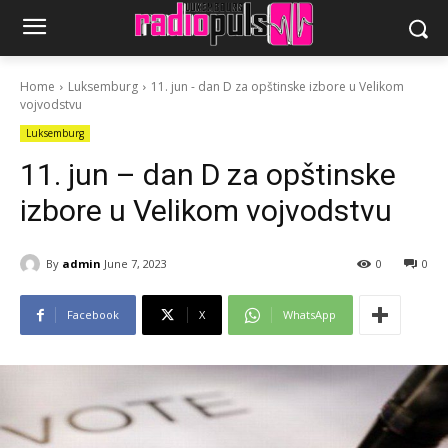
Home
Luksemburg
11. jun - dan D za opštinske izbore u Velikom
vojvodstvu
Luksemburg
11. jun – dan D za opštinske
izbore u Velikom vojvodstvu
By
admin
June 7, 2023
0
0
Facebook
X
WhatsApp