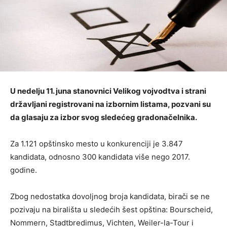
U nedelju 11. juna stanovnici Velikog vojvodtva i strani
državljani registrovani na izbornim listama, pozvani su
da glasaju za izbor svog sledećeg gradonačelnika.
Za 1.121 opštinsko mesto u konkurenciji je 3.847
kandidata, odnosno 300 kandidata više nego 2017.
godine.
Zbog nedostatka dovoljnog broja kandidata, birači se ne
pozivaju na birališta u sledećih šest opština: Bourscheid,
Nommern, Stadtbredimus, Vichten, Weiler-la-Tour i