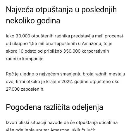
Najveća otpuštanja u poslednjih
nekoliko godina
Iako 30.000 otpuštenih radnika predstavlja mali procenat
od ukupno 1,55 miliona zaposlenih u Amazonu, to je
skoro 10 odsto od približno 350.000 korporativnih
radnika kompanije.
Reč je ujedno o najvećem smanjenju broja radnih mesta u
ovoj firmi otkako je krajem 2022. godine otpušteno oko
27.000 zaposlenih.
Pogođena različita odeljenja
Izvori bliski situaciji navode da će otpuštanja uticati na
više odeljenja unutar Amazona, uključujući: