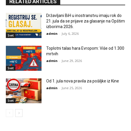
RELATED ARTICLES
Državljani BiH u inostranstvu imaju rok do
21. jula da se prijave za glasanje na Opštim
izborima 2026.
admin
-
July 6, 2026
Svet
Toplotni talas hara Evropom: Više od 1.300
mrtvih
admin
-
June 29, 2026
Svet
Od 1. jula nova pravila za pošiljke iz Kine
admin
-
June 25, 2026
Svet