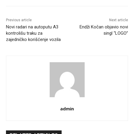
Previous article
Next article
Novi radari na autoputu A3
Endži Kočan objavio novi
kontrolišu traku za
singl “LOGO”
zajedničko korišćenje vozila
admin