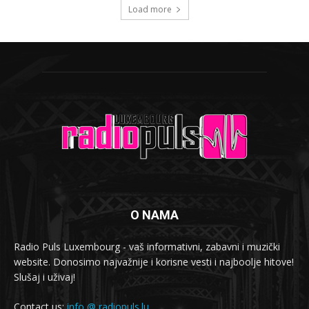
Load more
O NAMA
Radio Puls Luxembourg - vaš informativni, zabavni i muzički
website. Donosimo najvažnije i korisne vesti i najboolje hitove!
Slušaj i uživaj!
Contact us:
info @ radiopuls.lu