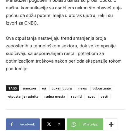
Menadžeri pogođenih oblasti danas su prošli obuku o
načinu komunikacije sa osobljem nakon što obaveštenja
počnu da stižu putem imejla u utorak ujutru, rekli su
izvori za CNBC.
Ova otpuštanja nastavljaju trend smanjenja broja
zaposlenih u tehnološkom sektoru, dok se kompanije
suočavaju sa usporavanjem rasta i potrebom za
optimizacijom troškova nakon perioda ekspanzije tokom
pandemije.
TAGS
amazon
eu
Luxembourg
news
odpustanje
otpustanje radnika
radna mesta
radnici
svet
vesti
Facebook
X
WhatsApp