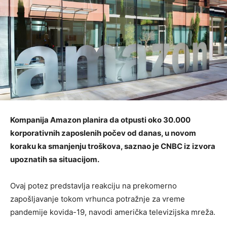
Kompanija Amazon planira da otpusti oko 30.000
korporativnih zaposlenih počev od danas, u novom
koraku ka smanjenju troškova, saznao je CNBC iz izvora
upoznatih sa situacijom.
Ovaj potez predstavlja reakciju na prekomerno
zapošljavanje tokom vrhunca potražnje za vreme
pandemije kovida-19, navodi američka televizijska mreža.