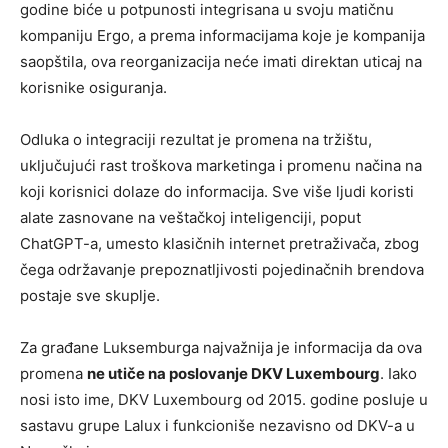
godine biće u potpunosti integrisana u svoju matičnu
kompaniju Ergo, a prema informacijama koje je kompanija
saopštila, ova reorganizacija neće imati direktan uticaj na
korisnike osiguranja.
Odluka o integraciji rezultat je promena na tržištu,
uključujući rast troškova marketinga i promenu načina na
koji korisnici dolaze do informacija. Sve više ljudi koristi
alate zasnovane na veštačkoj inteligenciji, poput
ChatGPT-a, umesto klasičnih internet pretraživača, zbog
čega održavanje prepoznatljivosti pojedinačnih brendova
postaje sve skuplje.
Za građane Luksemburga najvažnija je informacija da ova
promena
ne utiče na poslovanje DKV Luxembourg
. Iako
nosi isto ime, DKV Luxembourg od 2015. godine posluje u
sastavu grupe Lalux i funkcioniše nezavisno od DKV-a u