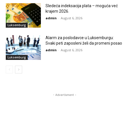
Sledeća indeksacija plata – moguća već
krajem 2026.
admin
-
August 6, 2026
Luksemburg
Alarm za poslodavce u Luksemburgu:
Svaki peti zaposleni želi da promeni posao
admin
-
August 6, 2026
Luksemburg
- Advertisment -