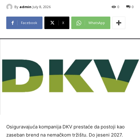
By
admin
July 8, 2026
0
0
Facebook
X
WhatsApp
Osiguravajuća kompanija DKV prestaće da postoji kao
zaseban brend na nemačkom tržištu. Do jeseni 2027.