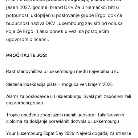
jesen 2027. godine, brend DKV će u Nemačkoj biti u
potpunosti uklopljen u poslovanje grupe Ergo, dok će
budućnost naziva DKV Luxembourg zavisiti od odluka
koje će Ergo i Lalux doneti u vezi sa postojećim
ugovorom o licenci.
PROČITAJTE JOŠ:
Rast stanovništva u Luksemburgu među najvećima u EU
Sledeća indeksacija plata – moguća već krajem 2026.
Alarm za poslodavce u Luksemburgu: Svaki peti zaposleni želi
da promeni posao
Trojica osuđena zbog lažnih radnih ugovora i falsifikovanih
diploma za dobijanje boravišnih dozvola u Luksemburgu
Your Luxembourg Expat Day 2026: Najveći događaj za strance