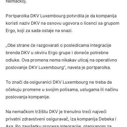
Nemačkoj.
Portparolka DKV Luxembourg potvrdila je da kompanija
koristi naziv DKV na osnovu ugovora o licenci sa grupom
Ergo, koji za sada ostaje na snazi.
„Obe strane će razgovarati o posledicama integracije
brenda DKV u okviru Ergo grupe i doneće potrebne
odluke. Ova promena nema nikakav uticaj na operativno
poslovanje DKV Luxembourg“, navela je portparolka.
To znači da osiguranici DKV Luxembourg ne treba da
očekuju promene u svojim polisama, uslugama ili načinu
poslovanja kompanije.
Na nemačkom tržištu DKV je trenutno treći najveći
privatni zdravstveni osiguravač, iza kompanija Debeka i
Axa. Po završetku procesa integracije, planiranom za