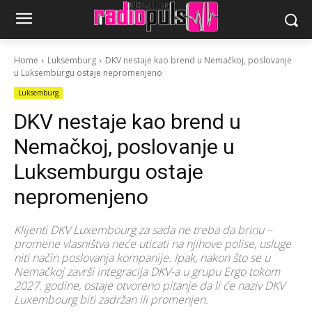
Home
Luksemburg
DKV nestaje kao brend u Nemačkoj, poslovanje
u Luksemburgu ostaje nepromenjeno
Luksemburg
DKV nestaje kao brend u
Nemačkoj, poslovanje u
Luksemburgu ostaje
nepromenjeno
Klijenti DKV Luxembourg za sada ne treba da brinu –
promene vlasništva neće uticati na njihove polise, usluge
niti način poslovanja kompanije. Ipak, nakon što se u
Nemačkoj završi integracija DKV-a u grupu Ergo tokom
2027. godine, ostaje otvoreno pitanje da li će naziv DKV
Luxembourg biti zadržan ili promenjen.