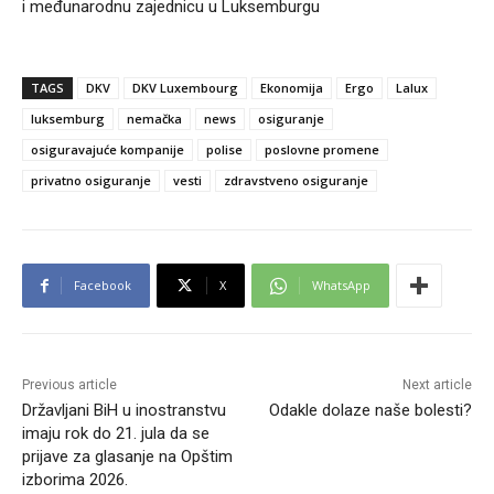
i međunarodnu zajednicu u Luksemburgu
TAGS
DKV
DKV Luxembourg
Ekonomija
Ergo
Lalux
luksemburg
nemačka
news
osiguranje
osiguravajuće kompanije
polise
poslovne promene
privatno osiguranje
vesti
zdravstveno osiguranje
Facebook
X
WhatsApp
Previous article
Next article
Državljani BiH u inostranstvu
Odakle dolaze naše bolesti?
imaju rok do 21. jula da se
prijave za glasanje na Opštim
izborima 2026.