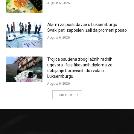
August 6, 2026
Alarm za poslodavce u Luksemburgu:
Svaki peti zaposleni želi da promeni posao
August 6, 2026
Trojica osuđena zbog lažnih radnih
ugovora i falsifikovanih diploma za
dobijanje boravišnih dozvola u
Luksemburgu
August 6, 2026
Load more