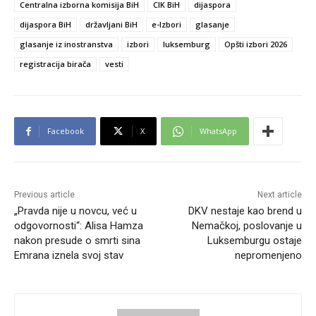
Centralna izborna komisija BiH
CIK BiH
dijaspora
dijaspora BiH
državljani BiH
e-Izbori
glasanje
glasanje iz inostranstva
izbori
luksemburg
Opšti izbori 2026
registracija birača
vesti
Facebook
X
WhatsApp
Previous article
Next article
„Pravda nije u novcu, već u
DKV nestaje kao brend u
odgovornosti“: Alisa Hamza
Nemačkoj, poslovanje u
nakon presude o smrti sina
Luksemburgu ostaje
Emrana iznela svoj stav
nepromenjeno