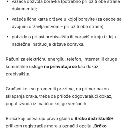
važeća dozvola boravka (potrebno priložiti obe strane
dokumenta);
važeća lična karta države u kojoj boravite (za osobe sa
dvojnim državljanstvom – priložiti obe strane);
potvrda o prijavi prebivališta ili boravišta koju izdaju
nadležne institucije države boravka.
Računi za električnu energiju, telefon, internet ili druge
komunalne usluge
ne prihvataju se
kao dokaz
prebivališta.
Građani koji su promenili prezime, na primer nakon
sklapanja braka, treba da prilože odgovarajući dokaz,
poput izvoda iz matične knjige venčanih.
Birači koji ostvaruju pravo glasa u
Brčko distriktu BiH
prilikom registracije moraju označiti opciju
„Brčko