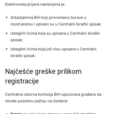
Elektronska prijava namenjena je:
državljanima BiH koji privremeno borave u
inostranstvu i upisani su u Centralni birački spisak;
izbeglim licima koja su upisana u Centralni birački
spisak;
izbeglim licima koja još nisu upisana u Centralni
birački spisak.
Najčešće greške prilikom
registracije
Centralna izborna komisija BiH upozorava građane da
obrate posebnu pažnju na sledeće: