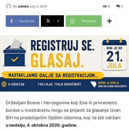
By
admin
July 6, 2026
0
0
Facebook
X
WhatsApp
Državljani Bosne i Hercegovine koji žive ili privremeno
borave u inostranstvu mogu se prijaviti za glasanje izvan
BiH na predstojećim Opštim izborima, koji će biti održani
u nedelju, 4. oktobra 2026. godine
.