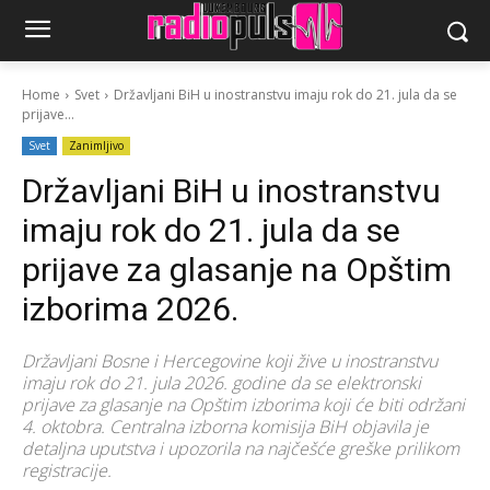
Home
Svet
Državljani BiH u inostranstvu imaju rok do 21. jula da se
prijave...
Svet
Zanimljivo
Državljani BiH u inostranstvu
imaju rok do 21. jula da se
prijave za glasanje na Opštim
izborima 2026.
Državljani Bosne i Hercegovine koji žive u inostranstvu
imaju rok do 21. jula 2026. godine da se elektronski
prijave za glasanje na Opštim izborima koji će biti održani
4. oktobra. Centralna izborna komisija BiH objavila je
detaljna uputstva i upozorila na najčešće greške prilikom
registracije.