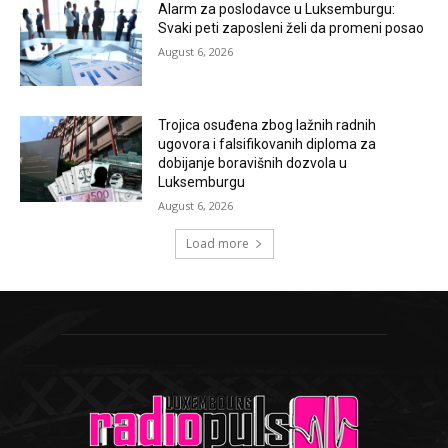
Alarm za poslodavce u Luksemburgu:
Svaki peti zaposleni želi da promeni posao
August 6, 2026
Trojica osuđena zbog lažnih radnih
ugovora i falsifikovanih diploma za
dobijanje boravišnih dozvola u
Luksemburgu
August 6, 2026
Load more