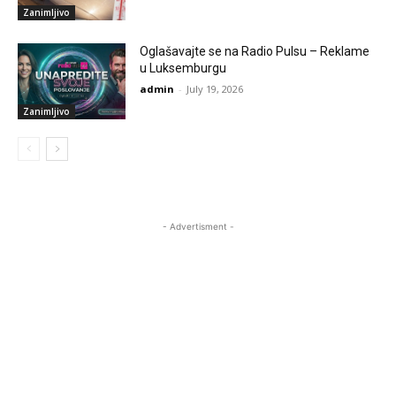
Zanimljivo
Oglašavajte se na Radio Pulsu – Reklame
u Luksemburgu
admin
-
July 19, 2026
Zanimljivo
- Advertisment -