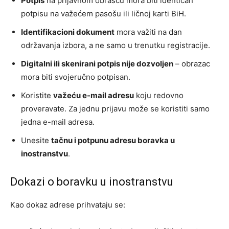
Potpis
na prijavnom obrascu mora biti identičan
potpisu na važećem pasošu ili ličnoj karti BiH.
Identifikacioni dokument
mora važiti na dan
održavanja izbora, a ne samo u trenutku registracije.
Digitalni ili skenirani potpis nije dozvoljen
– obrazac
mora biti svojeručno potpisan.
Koristite
važeću e-mail adresu
koju redovno
proveravate. Za jednu prijavu može se koristiti samo
jedna e-mail adresa.
Unesite
tačnu i potpunu adresu boravka u
inostranstvu
.
Dokazi o boravku u inostranstvu
Kao dokaz adrese prihvataju se: