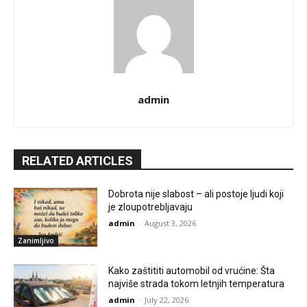
admin
RELATED ARTICLES
Dobrota nije slabost – ali postoje ljudi koji
je zloupotrebljavaju
admin
-
August 3, 2026
Zanimljivo
Kako zaštititi automobil od vrućine: Šta
najviše strada tokom letnjih temperatura
admin
-
July 22, 2026