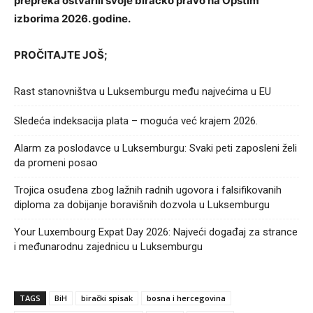
prepreka ostvarili svoje biračko pravo na Opštim
izborima 2026. godine.
PROČITAJTE JOŠ;
Rast stanovništva u Luksemburgu među najvećima u EU
Sledeća indeksacija plata – moguća već krajem 2026.
Alarm za poslodavce u Luksemburgu: Svaki peti zaposleni želi
da promeni posao
Trojica osuđena zbog lažnih radnih ugovora i falsifikovanih
diploma za dobijanje boravišnih dozvola u Luksemburgu
Your Luxembourg Expat Day 2026: Najveći događaj za strance
i međunarodnu zajednicu u Luksemburgu
TAGS
BiH
birački spisak
bosna i hercegovina