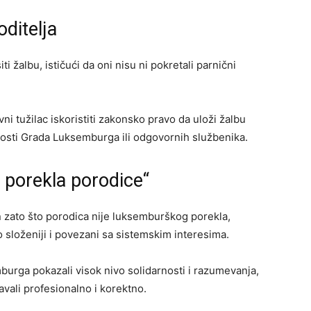
oditelja
i žalbu, ističući da oni nisu ni pokretali parnični
vni tužilac iskoristiti zakonsko pravo da uloži žalbu
osti Grada Luksemburga ili odgovornih službenika.
g porekla porodice“
n zato što porodica nije luksemburškog porekla,
 složeniji i povezani sa sistemskim interesima.
urga pokazali visok nivo solidarnosti i razumevanja,
avali profesionalno i korektno.