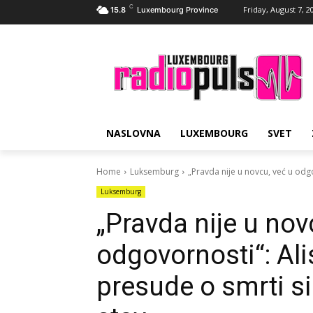
C
Friday, August 7, 2
15.8
Luxembourg Province
NASLOVNA
LUXEMBOURG
SVET
Home
Luksemburg
„Pravda nije u novcu, već u odg
Luksemburg
„Pravda nije u nov
odgovornosti“: A
presude o smrti s