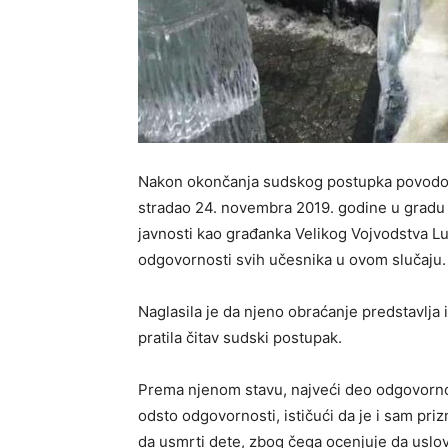
Nakon okončanja sudskog postupka povodom
stradao 24. novembra 2019. godine u gradu
javnosti kao građanka Velikog Vojvodstva Lu
odgovornosti svih učesnika u ovom slučaju.
Naglasila je da njeno obraćanje predstavlja 
pratila čitav sudski postupak.
Prema njenom stavu, najveći deo odgovornost
odsto odgovornosti, ističući da je i sam pri
da usmrti dete, zbog čega ocenjuje da uslo