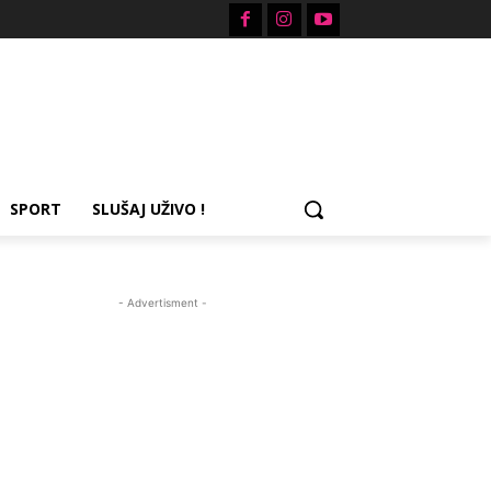
SPORT
SLUŠAJ UŽIVO !
- Advertisment -