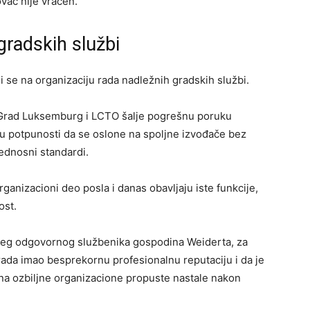
vac nije vraćen.
 gradskih službi
i se na organizaciju rada nadležnih gradskih službi.
Grad Luksemburg i LCTO šalje pogrešnu poruku
 potpunosti da se oslone na spoljne izvođače bez
bednosni standardi.
organizacioni deo posla i danas obavljaju iste funkcije,
ost.
všeg odgovornog službenika gospodina Weiderta, za
 rada imao besprekornu profesionalnu reputaciju i da je
na ozbiljne organizacione propuste nastale nakon