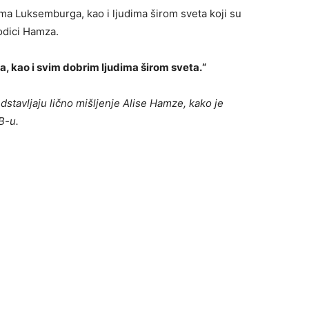
ima Luksemburga, kao i ljudima širom sveta koji su
odici Hamza.
 kao i svim dobrim ljudima širom sveta.“
stavljaju lično mišljenje Alise Hamze, kako je
B-u.