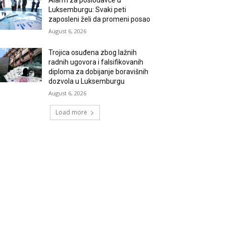
Alarm za poslodavce u
Luksemburgu: Svaki peti
zaposleni želi da promeni posao
August 6, 2026
Trojica osuđena zbog lažnih
radnih ugovora i falsifikovanih
diploma za dobijanje boravišnih
dozvola u Luksemburgu
August 6, 2026
Load more