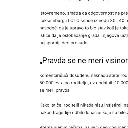
Istovremeno, smatra da odgovornost ne pres
Luksemburg i LCTO snose između 30 i 40 od
navodeći da je upravo to bio stav koji je to
ističe da je oslobađanje grada i njegove u
najsporniji deo presude.
„Pravda se ne meri visino
Komentarišući dosuđenu naknadu štete rodit
50.000 evra po roditelju, uz dodatnih 10.00
se meri pravda.
Kako ističe, roditelji nikada nisu insistiral
nakon tragedije odbili donacije koje su bil
Prema njenim rečima, najveći deo dosuđenog