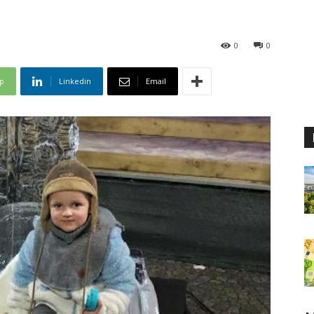
0
0
p
Linkedin
Email