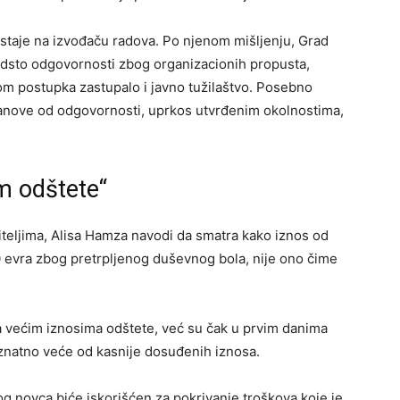
taje na izvođaču radova. Po njenom mišljenju, Grad
sto odgovornosti zbog organizacionih propusta,
kom postupka zastupalo i javno tužilaštvo. Posebno
stanove od odgovornosti, uprkos utvrđenim okolnostima,
m odštete“
eljima, Alisa Hamza navodi da smatra kako iznos od
0 evra zbog pretrpljenog duševnog bola, nije ono čime
i na većim iznosima odštete, već su čak u prvim danima
e znatno veće od kasnije dosuđenih iznosa.
 novca biće iskorišćen za pokrivanje troškova koje je