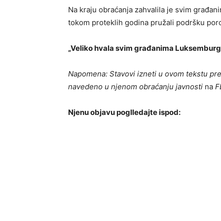
Na kraju obraćanja zahvalila je svim građan
tokom proteklih godina pružali podršku por
„Veliko hvala svim građanima Luksemburga,
Napomena: Stavovi izneti u ovom tekstu pred
navedeno u njenom obraćanju javnosti
na
F
Njenu objavu poglledajte ispod: