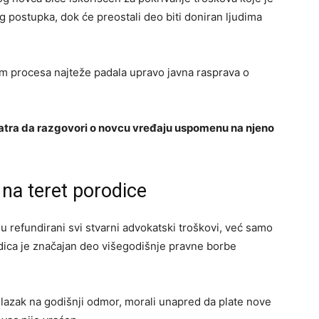
 postupka, dok će preostali deo biti doniran ljudima
m procesa najteže padala upravo javna rasprava o
matra da razgovori o novcu vređaju uspomenu na njeno
 na teret porodice
u refundirani svi stvarni advokatski troškovi, već samo
ica je značajan deo višegodišnje pravne borbe
dlazak na godišnji odmor, morali unapred da plate nove