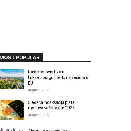
MOST POPULAR
Rast stanovništva u
Luksemburgu među najvećima u
EU
August 6, 2026
Sledeća indeksacija plata –
moguća već krajem 2026.
August 6, 2026