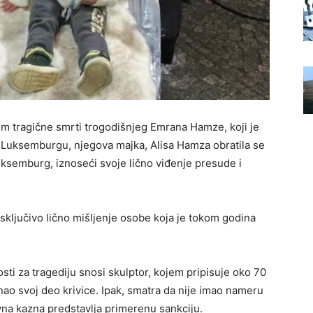
 tragične smrti trogodišnjeg Emrana Hamze, koji je
 Luksemburgu, njegova majka, Alisa Hamza obratila se
ksemburg, iznoseći svoje lično viđenje presude i
isključivo lično mišljenje osobe koja je tokom godina
i za tragediju snosi skulptor, kojem pripisuje oko 70
znao svoj deo krivice. Ipak, smatra da nije imao nameru
vna kazna predstavlja primerenu sankciju.