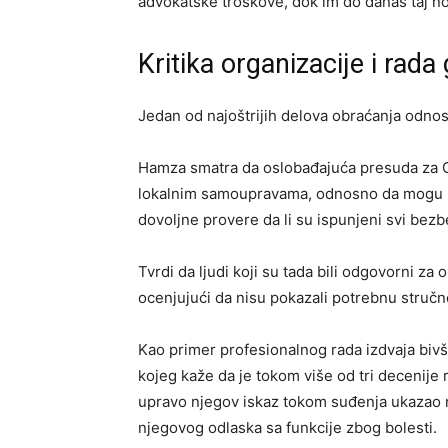
advokatske troškove, dok im do danas taj no
Kritika organizacije i rada
Jedan od najoštrijih delova obraćanja odnos
Hamza smatra da oslobađajuća presuda za 
lokalnim samoupravama, odnosno da mogu u
dovoljne provere da li su ispunjeni svi bez
Tvrdi da ljudi koji su tada bili odgovorni za 
ocenjujući da nisu pokazali potrebnu stručn
Kao primer profesionalnog rada izdvaja bi
kojeg kaže da je tokom više od tri decenije
upravo njegov iskaz tokom suđenja ukazao 
njegovog odlaska sa funkcije zbog bolesti.