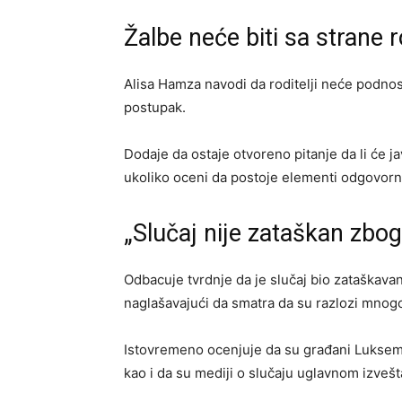
Žalbe neće biti sa strane r
Alisa Hamza navodi da roditelji neće podnosit
postupak.
Dodaje da ostaje otvoreno pitanje da li će ja
ukoliko oceni da postoje elementi odgovorn
„Slučaj nije zataškan zbo
Odbacuje tvrdnje da je slučaj bio zataškava
naglašavajući da smatra da su razlozi mnogo
Istovremeno ocenjuje da su građani Luksemb
kao i da su mediji o slučaju uglavnom izvešt