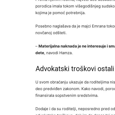
porodica imala tokom višegodišnjeg sudskog
kojima je pomoć potrebnija.
Posebno naglašava da je majci Emrana toko
novčanoj odšteti.
–
Materijalna naknada je ne interesuje i s
dete
, navodi Hamza.
Advokatski troškovi ostali
U svom obraćanju ukazuje da roditeljima nis
deo predviđen zakonom. Kako navodi, porod
finansirala sopstvenim sredstvima.
Dodaje i da su roditelji, neposredno pred o