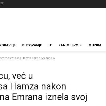
026
ZDRAVLJE
PUTOVANJE
IT
ZANIMLJIVO
MUZIKA
ovornosti“: Alisa Hamza nakon presude o...
cu, već u
lisa Hamza nakon
ina Emrana iznela svoj