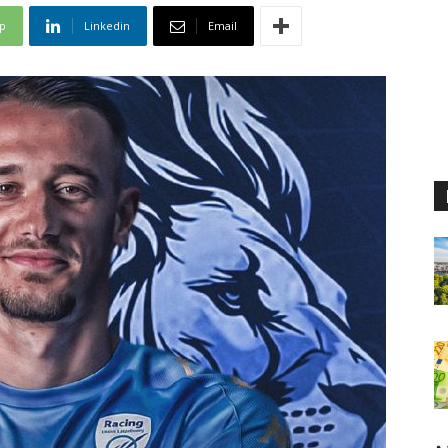
p
Linkedin
Email