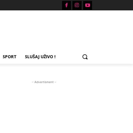
SPORT
SLUŠAJ UŽIVO !
- Advertisment -