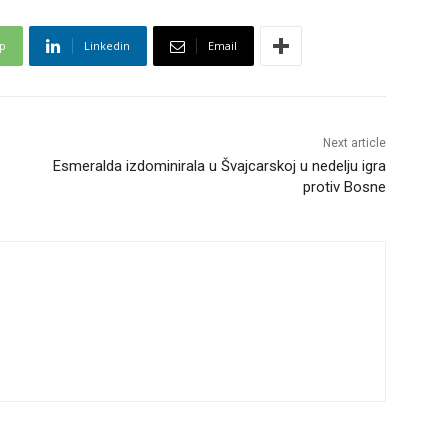
p
Linkedin
Email
Next article
Esmeralda izdominirala u Švajcarskoj u nedelju igra
protiv Bosne