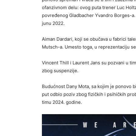
ofanzivnom delu: ovog puta trener Luc Holt
povređenog Gladbacher Yvandro Borges-a. Na
junu 2022.
Aiman Dardari, koji se obučava u fabrici tal
Mutsch-a. Umesto toga, u reprezentaciju se
Vincent Thill i Laurent Jans su pozvani u ti
zbog suspenzije.
Budućnost Dany Mota, sa kojim je ponovo bio 
put odbio poziv zbog fizičkih i psihičkih pr
timu 2024. godine.