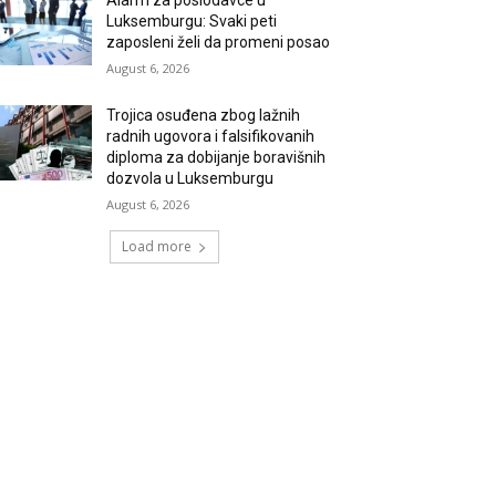
Alarm za poslodavce u
Luksemburgu: Svaki peti
zaposleni želi da promeni posao
August 6, 2026
Trojica osuđena zbog lažnih
radnih ugovora i falsifikovanih
diploma za dobijanje boravišnih
dozvola u Luksemburgu
August 6, 2026
Load more