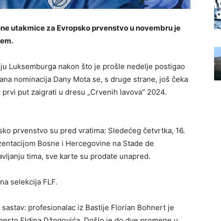
ione utakmice za Evropsko prvenstvo u novembru je
ćem.
ciju Luksemburga nakon što je prošle nedelje postigao
vana nominacija Dany Mota se, s druge strane, još čeka
 prvi put zaigrati u dresu „Crvenih lavova” 2024.
psko prvenstvo su pred vratima: Sledećeg četvrtka, 16.
zentacijom Bosne i Hercegovine na Stade de
vljanju tima, sve karte su prodate unapred.
ana selekcija FLF.
sastav: profesionalac iz Bastije Florian Bohnert je
mesto Eldina Džogovića. Došlo je do dve promene u