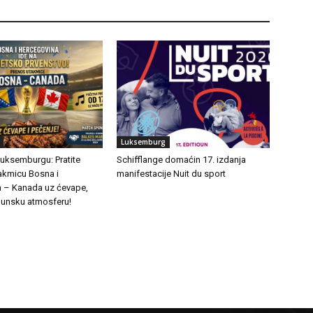
Luksemburg
Luksemburgu: Pratite
Schifflange domaćin 17. izdanja
takmicu Bosna i
manifestacije Nuit du sport
 – Kanada uz ćevape,
rhunsku atmosferu!