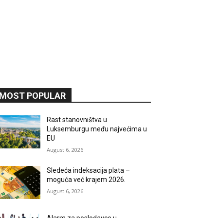
MOST POPULAR
Rast stanovništva u
Luksemburgu među najvećima u
EU
August 6, 2026
Sledeća indeksacija plata –
moguća već krajem 2026.
August 6, 2026