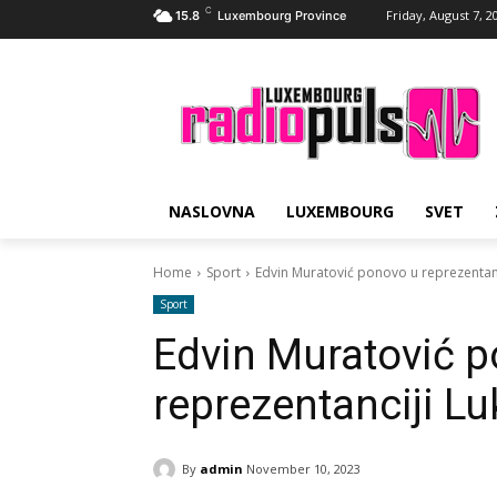
C
Friday, August 7, 2
15.8
Luxembourg Province
NASLOVNA
LUXEMBOURG
SVET
Home
Sport
Edvin Muratović ponovo u reprezenta
Sport
Edvin Muratović 
reprezentanciji 
By
admin
November 10, 2023