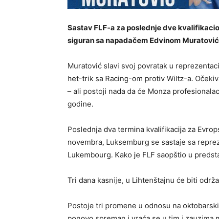
Sastav FLF-a za poslednje dve kvalifikac
siguran sa napadačem Edvinom Muratovi
Muratović slavi svoj povratak u reprezenta
het-trik sa Racing-om protiv Wiltz-a. Očeki
– ali postoji nada da će Monza profesionalac
godine.
Poslednja dva termina kvalifikacija za Evro
novembra, Luksemburg se sastaje sa repre
Lukembourg. Kako je FLF saopštio u predsta
Tri dana kasnije, u Lihtenštajnu će biti održ
Postoje tri promene u odnosu na oktobarski 
ponovo spreman i vraća se u tim i zauzima 