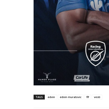
TAGS
edvin
edvin muratovic
flf
vesti