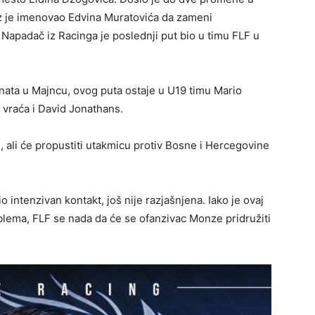
z je imenovao Edvina Muratovića da zameni
padač iz Racinga je poslednji put bio u timu FLF u
enata u Majncu, ovog puta ostaje u U19 timu Mario
 vraća i David Jonathans.
m, ali će propustiti utakmicu protiv Bosne i Hercegovine
intenzivan kontakt, još nije razjašnjena. Iako je ovaj
oblema, FLF se nada da će se ofanzivac Monze pridružiti