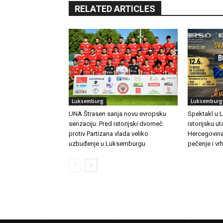
RELATED ARTICLES
Luksemburg
Luksemburg
UNA Štrasen sanja novu evropsku
Spektakl u 
senzaciju: Pred istorijski dvomeč
istorijsku u
protiv Partizana vlada veliko
Hercegovina
uzbuđenje u Luksemburgu
pečenje i v