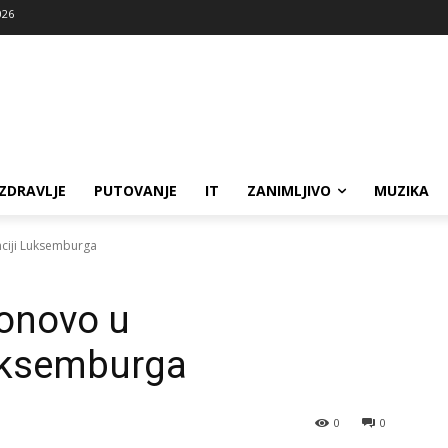
026
ZDRAVLJE
PUTOVANJE
IT
ZANIMLJIVO
MUZIKA
nciji Luksemburga
ponovo u
Luksemburga
0
0