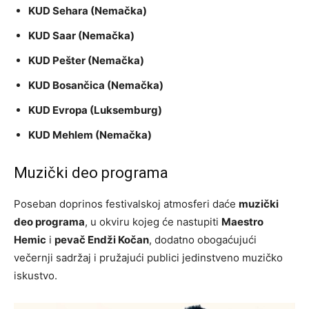
KUD Sehara (Nemačka)
KUD Saar (Nemačka)
KUD Pešter (Nemačka)
KUD Bosančica (Nemačka)
KUD Evropa (Luksemburg)
KUD Mehlem (Nemačka)
Muzički deo programa
Poseban doprinos festivalskoj atmosferi daće
muzički
deo programa
, u okviru kojeg će nastupiti
Maestro
Hemic
i
pevač Endži Kočan
, dodatno obogaćujući
večernji sadržaj i pružajući publici jedinstveno muzičko
iskustvo.