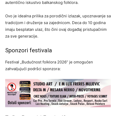
autentično iskustvo balkanskog folklora.
Ovo je idealna prilika za porodični izlazak, upoznavanje sa
tradicijom i druženje sa zajednicom. Deca do 10 godina
imaju besplatan ulaz, što čini ovaj događaj pristupačnim
za sve generacije.
Sponzori festivala
Festival „Budućnost folklora 2026“ je omogućen
zahvaljujući podršci sponzora: