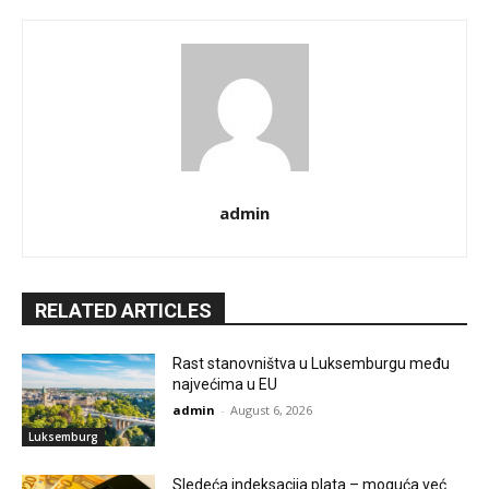
admin
RELATED ARTICLES
Rast stanovništva u Luksemburgu među
najvećima u EU
admin
-
August 6, 2026
Luksemburg
Sledeća indeksacija plata – moguća već