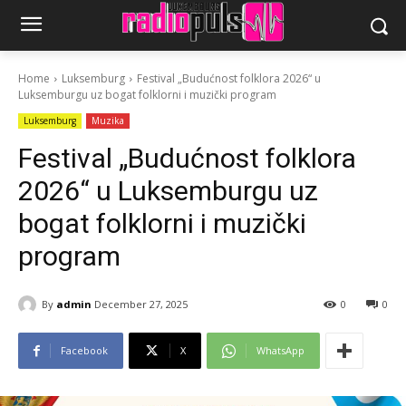
Home
Luksemburg
Festival „Budućnost folklora 2026“ u
Luksemburgu uz bogat folklorni i muzički program
Luksemburg
Muzika
Festival „Budućnost folklora
2026“ u Luksemburgu uz
bogat folklorni i muzički
program
By
admin
December 27, 2025
0
0
Facebook
X
WhatsApp