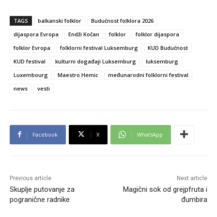
TAGS
balkanski folklor
Budućnost folklora 2026
dijaspora Evropa
Endži Kočan
folklor
folklor dijaspora
folklor Evropa
folklorni festival Luksemburg
KUD Budućnost
KUD festival
kulturni događaji Luksemburg
luksemburg
Luxembourg
Maestro Hemic
međunarodni folklorni festival
news
vesti
Facebook
X
WhatsApp
Previous article
Next article
Skuplje putovanje za
Magični sok od grejpfruta i
pogranične radnike
đumbira