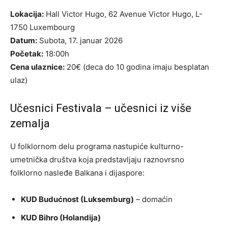
Lokacija:
Hall Victor Hugo, 62 Avenue Victor Hugo, L-
1750 Luxembourg
Datum:
Subota, 17. januar 2026
Početak:
18:00h
Cena ulaznice:
20€ (deca do 10 godina imaju besplatan
ulaz)
Učesnici Festivala – učesnici iz više
zemalja
U folklornom delu programa nastupiće kulturno-
umetnička društva koja predstavljaju raznovrsno
folklorno nasleđe Balkana i dijaspore:
KUD Budućnost (Luksemburg)
– domaćin
KUD Bihro (Holandija)