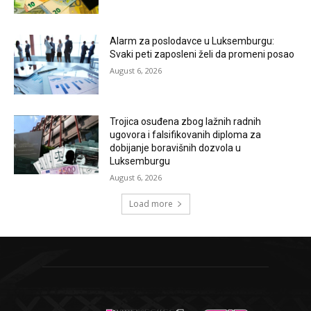
Alarm za poslodavce u Luksemburgu:
Svaki peti zaposleni želi da promeni posao
August 6, 2026
Trojica osuđena zbog lažnih radnih
ugovora i falsifikovanih diploma za
dobijanje boravišnih dozvola u
Luksemburgu
August 6, 2026
Load more