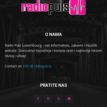
O NAMA
Radio Puls Luxembourg - vaš informativni, zabavni i muzički
website. Donosimo najvažnije i korisne vesti i najboolje hitove!
Slušaj i uživaj!
Contact us:
info @ radiopuls.lu
PRATITE NAS