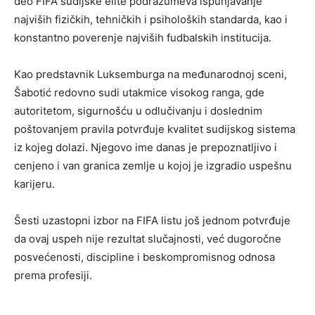
deo FIFA sudijske elite podrazumeva ispunjavanje
najviših fizičkih, tehničkih i psiholoških standarda, kao i
konstantno poverenje najviših fudbalskih institucija.
Kao predstavnik Luksemburga na međunarodnoj sceni,
Šabotić redovno sudi utakmice visokog ranga, gde
autoritetom, sigurnošću u odlučivanju i doslednim
poštovanjem pravila potvrđuje kvalitet sudijskog sistema
iz kojeg dolazi. Njegovo ime danas je prepoznatljivo i
cenjeno i van granica zemlje u kojoj je izgradio uspešnu
karijeru.
Šesti uzastopni izbor na FIFA listu još jednom potvrđuje
da ovaj uspeh nije rezultat slučajnosti, već dugoročne
posvećenosti, discipline i beskompromisnog odnosa
prema profesiji.