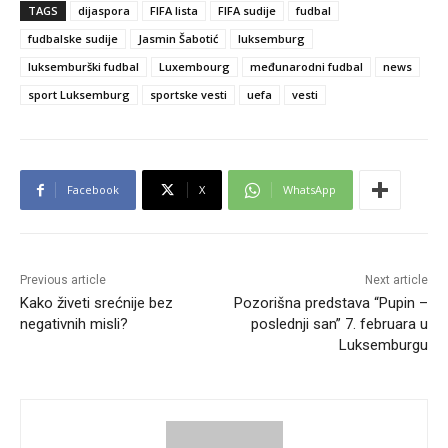
TAGS
dijaspora
FIFA lista
FIFA sudije
fudbal
fudbalske sudije
Jasmin Šabotić
luksemburg
luksemburški fudbal
Luxembourg
međunarodni fudbal
news
sport Luksemburg
sportske vesti
uefa
vesti
Facebook
X
WhatsApp
Previous article
Next article
Kako živeti srećnije bez
Pozorišna predstava “Pupin –
negativnih misli?
poslednji san” 7. februara u
Luksemburgu