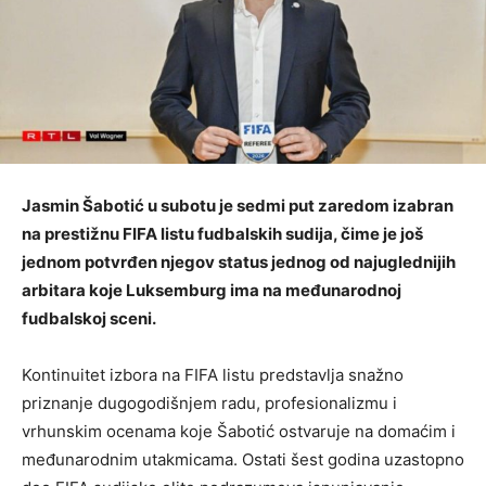
Jasmin Šabotić u subotu je sedmi put zaredom izabran
na prestižnu FIFA listu fudbalskih sudija, čime je još
jednom potvrđen njegov status jednog od najuglednijih
arbitara koje Luksemburg ima na međunarodnoj
fudbalskoj sceni.
Kontinuitet izbora na FIFA listu predstavlja snažno
priznanje dugogodišnjem radu, profesionalizmu i
vrhunskim ocenama koje Šabotić ostvaruje na domaćim i
međunarodnim utakmicama. Ostati šest godina uzastopno