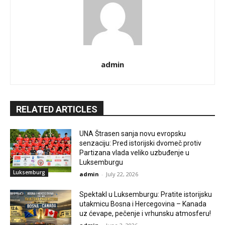
admin
RELATED ARTICLES
UNA Štrasen sanja novu evropsku
senzaciju: Pred istorijski dvomeč protiv
Partizana vlada veliko uzbuđenje u
Luksemburgu
Luksemburg
admin
-
July 22, 2026
Spektakl u Luksemburgu: Pratite istorijsku
utakmicu Bosna i Hercegovina – Kanada
uz ćevape, pečenje i vrhunsku atmosferu!