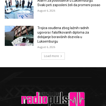
Alarm za poslodavce u Luksemburgu:
Svaki peti zaposleni želi da promeni posao
August 6, 2026
Trojica osuđena zbog lažnih radnih
ugovora i falsifikovanih diploma za
dobijanje boravišnih dozvola u
Luksemburgu
August 6, 2026
Load more