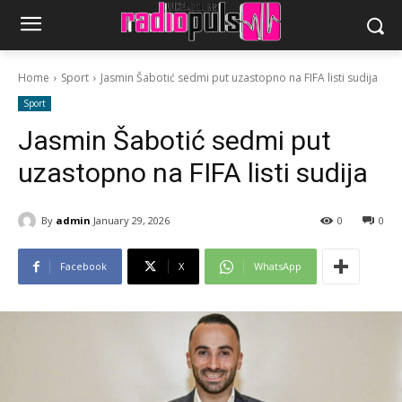
Home
Sport
Jasmin Šabotić sedmi put uzastopno na FIFA listi sudija
Sport
Jasmin Šabotić sedmi put
uzastopno na FIFA listi sudija
By
admin
January 29, 2026
0
0
Facebook
X
WhatsApp