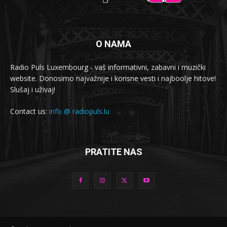
O NAMA
Radio Puls Luxembourg - vaš informativni, zabavni i muzički
website. Donosimo najvažnije i korisne vesti i najboolje hitove!
Slušaj i uživaj!
Contact us:
info @ radiopuls.lu
PRATITE NAS