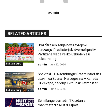
admin
RELATED ARTICLES
UNA Štrasen sanja novu evropsku
senzaciju: Pred istorijski dvomeč protiv
Partizana vlada veliko uzbuđenje u
Luksemburgu
Luksemburg
admin
-
July 22, 2026
Spektakl u Luksemburgu: Pratite istorijsku
utakmicu Bosna i Hercegovina – Kanada
uz ćevape, pečenje i vrhunsku atmosferu!
admin
-
June 3, 2026
Luksemburg
Schifflange domaćin 17. izdanja
manifestacije Nuit du sport