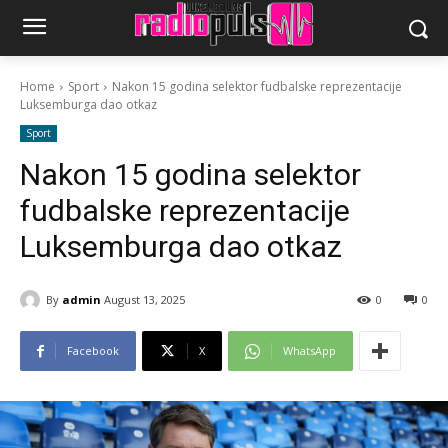
Home
Sport
Nakon 15 godina selektor fudbalske reprezentacije
Luksemburga dao otkaz
Sport
Nakon 15 godina selektor
fudbalske reprezentacije
Luksemburga dao otkaz
By
admin
August 13, 2025
0
0
Facebook
X
WhatsApp