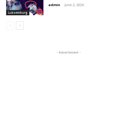
admin
-
June 2, 2026
Luksemburg
- Advertisment -