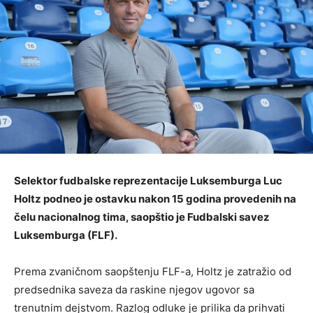
Selektor fudbalske reprezentacije Luksemburga Luc
Holtz podneo je ostavku nakon 15 godina provedenih na
čelu nacionalnog tima, saopštio je Fudbalski savez
Luksemburga (FLF).
Prema zvaničnom saopštenju FLF-a, Holtz je zatražio od
predsednika saveza da raskine njegov ugovor sa
trenutnim dejstvom. Razlog odluke je prilika da prihvati