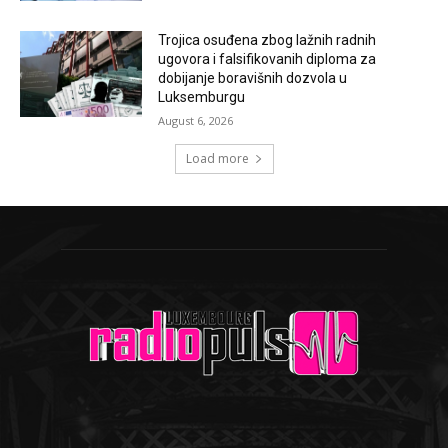
Trojica osuđena zbog lažnih radnih
ugovora i falsifikovanih diploma za
dobijanje boravišnih dozvola u
Luksemburgu
August 6, 2026
Load more