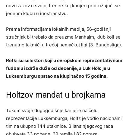
novi izazov u svojoj trenerskoj karijeri pridružujući se
jednom klubu u inostranstvu.
Prema informacijama lokalnih medija, 56-godišnji
stručnjak bi trebalo da preuzme Manhajm, klub koji se
trenutno takmiči u trećoj nemačkoj ligi (3. Bundesliga).
Retki su selektori koji u evropskom reprezentativnom
fudbalu izdrže duže od decenije, a Luk Holc je u
Luksemburgu opstao na klupi tačno 15 godina.
Holtzov mandat u brojkama
Tokom svoje dugogodišnje karijere na čelu
reprezentacije Luksemburga, Holtz je vodio nacionalni
tim na ukupno 144 utakmice. Bilans njegovog rada
obuhvata 33 pobede, 29 remija i 82 poraza.