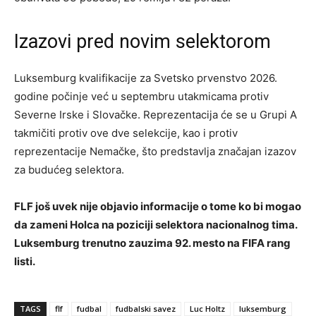
Izazovi pred novim selektorom
Luksemburg kvalifikacije za Svetsko prvenstvo 2026.
godine počinje već u septembru utakmicama protiv
Severne Irske i Slovačke. Reprezentacija će se u Grupi A
takmičiti protiv ove dve selekcije, kao i protiv
reprezentacije Nemačke, što predstavlja značajan izazov
za budućeg selektora.
FLF još uvek nije objavio informacije o tome ko bi mogao
da zameni Holca na poziciji selektora nacionalnog tima.
Luksemburg trenutno zauzima 92. mesto na FIFA rang
listi.
TAGS
flf
fudbal
fudbalski savez
Luc Holtz
luksemburg