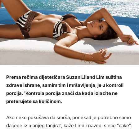
Prema rečima dijetetičara Suzan Liland Lim suština
zdrave ishrane, samim tim i mršavljenja, je u kontroli
porcija. “Kontrola porcija znači da kada izlazite ne
preterujete sa količinom.
Ako neko pokušava da smrša, ponekad je potrebno samo
da jede iz manjeg tanjira”, kaže Lind i navodi sleće “cake”: