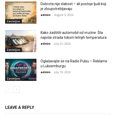
Dobrota nije slabost – ali postoje ljudi koji
je zloupotrebljavaju
admin
-
August 3, 2026
Zanimljivo
Kako zaštititi automobil od vrućine: Šta
najviše strada tokom letnjih temperatura
admin
-
July 22, 2026
Zanimljivo
Oglašavajte se na Radio Pulsu – Reklame
u Luksemburgu
admin
-
July 19, 2026
Zanimljivo
LEAVE A REPLY