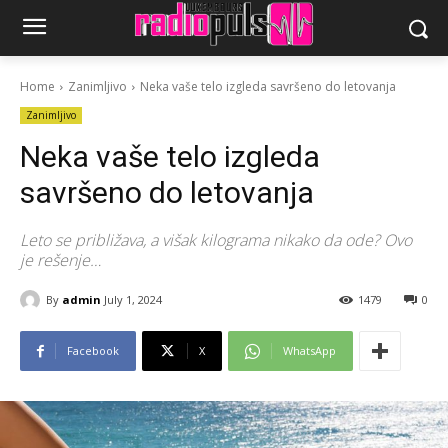
Home
Zanimljivo
Neka vaše telo izgleda savršeno do letovanja
Zanimljivo
Neka vaše telo izgleda
savršeno do letovanja
Leto se približava, a višak kilograma nikako da ode? Ovo
je rešenje…
By
admin
July 1, 2024
1479
0
Facebook
X
WhatsApp