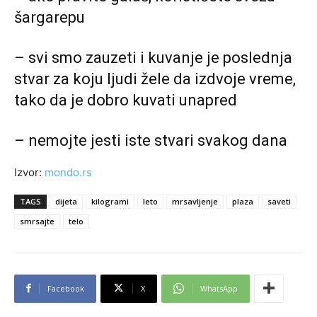
šargarepu
– svi smo zauzeti i kuvanje je poslednja
stvar za koju ljudi žele da izdvoje vreme,
tako da je dobro kuvati unapred
– nemojte jesti iste stvari svakog dana
Izvor:
mondo.rs
TAGS
dijeta
kilogrami
leto
mrsavljenje
plaza
saveti
smrsajte
telo
Facebook
X
WhatsApp