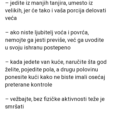
– jedite iz manjih tanjira, umesto iz
velikih, jer će tako i vaša porcija delovati
veća
– ako niste ljubitelj voća i povrća,
nemojte ga jesti previše, već ga uvodite
u svoju ishranu postepeno
– kada jedete van kuće, naručite šta god
želite, pojedite pola, a drugu polovinu
ponesite kući kako ne biste imali osećaj
preterane kontrole
– vežbajte, bez fizičke aktivnosti teže je
smršati