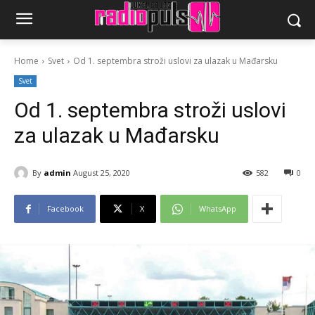
Home
Svet
Od 1. septembra stroži uslovi za ulazak u Mađarsku
Svet
Od 1. septembra stroži uslovi
za ulazak u Mađarsku
By
admin
August 25, 2020
582
0
Facebook
X
WhatsApp