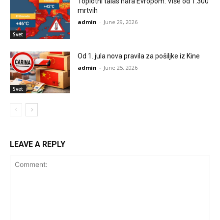
Toplotni talas hara Evropom: Više od 1.300
mrtvih
admin
-
June 29, 2026
Svet
Od 1. jula nova pravila za pošiljke iz Kine
admin
-
June 25, 2026
Svet
LEAVE A REPLY