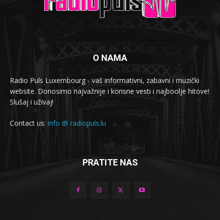
O NAMA
Radio Puls Luxembourg - vaš informativni, zabavni i muzički
website. Donosimo najvažnije i korisne vesti i najboolje hitove!
Slušaj i uživaj!
Contact us:
info @ radiopuls.lu
PRATITE NAS