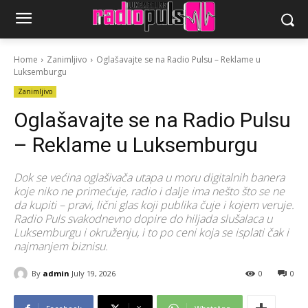
Home
Zanimljivo
Oglašavajte se na Radio Pulsu – Reklame u
Luksemburgu
Zanimljivo
Oglašavajte se na Radio Pulsu
– Reklame u Luksemburgu
Dok se većina oglašivača utapa u moru digitalnih banera
koje niko ne primećuje, radio i dalje ima nešto što se ne
da kupiti – pravi, lični glas koji publika čuje i kojem veruje.
Radio Puls svakodnevno dopire do hiljada slušalaca u
Luksemburgu i okruženju, i to po ceni koja se isplati čak i
najmanjem biznisu.
By
admin
July 19, 2026
0
0