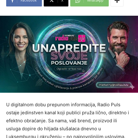
Facebook
X
WhatsApp
U digitalnom dobu prepunom informacija, Radio Puls
ostaje jedinstven kanal koji publici pruža lično, direktno i
efektno obraćanje. Sa nama, vaš brend, proizvod ili
usluga dopire do hiljada slušalaca dnevno u
Luksemburgu i okruženju – po najpovoljnijim uslovima.