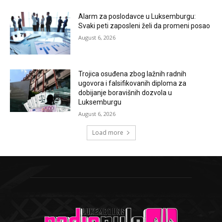
Alarm za poslodavce u Luksemburgu:
Svaki peti zaposleni želi da promeni posao
August 6, 2026
Trojica osuđena zbog lažnih radnih
ugovora i falsifikovanih diploma za
dobijanje boravišnih dozvola u
Luksemburgu
August 6, 2026
Load more