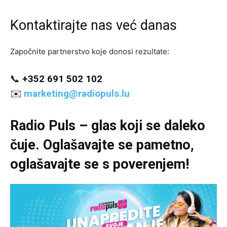
Kontaktirajte nas već danas
Započnite partnerstvo koje donosi rezultate:
📞
+352 691 502 102
✉️
marketing@radiopuls.lu
Radio Puls – glas koji se daleko
čuje. Oglašavajte se pametno,
oglašavajte se s poverenjem!