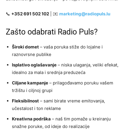
📞
+352 691 502 102
| ✉️
marketing@radiopuls.lu
Zašto odabrati Radio Puls?
Široki domet
– vaša poruka stiže do lojalne i
raznovrsne publike
Isplativo oglašavanje
– niska ulaganja, veliki efekat,
idealno za mala i srednja preduzeća
Ciljane kampanje
– prilagođavamo poruku vašem
tržištu i ciljnoj grupi
Fleksibilnost
– sami birate vreme emitovanja,
učestalost i ton reklame
Kreativna podrška
– naš tim pomaže u kreiranju
snažne poruke, od ideje do realizacije