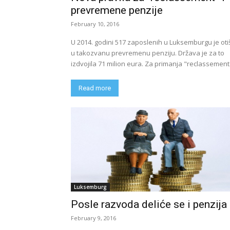
prevremene penzije
February 10, 2016
U 2014. godini 517 zaposlenih u Luksemburgu je oti
u takozvanu prevremenu penziju. Država je za to
izdvojila 71 milion eura. Za primanja "reclassement"
Read more
Luksemburg
Posle razvoda deliće se i penzija
February 9, 2016