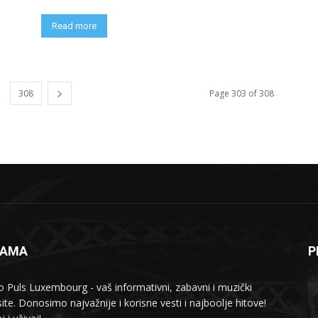
Read more
308
Page 303 of 308
NAMA
P
o Puls Luxembourg - vaš informativni, zabavni i muzički
ite. Donosimo najvažnije i korisne vesti i najboolje hitove!