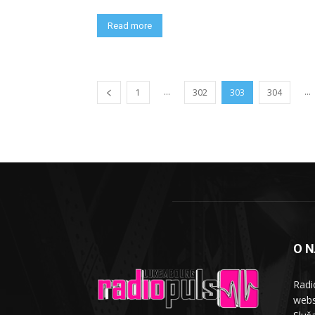
Read more
...
...
1
302
303
304
O 
Radi
webs