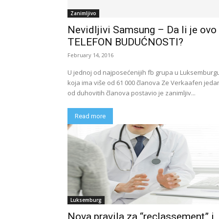
Zanimljivo
Nevidljivi Samsung – Da li je ovo
TELEFON BUDUĆNOSTI?
February 14, 2016
U jednoj od najposećenijih fb grupa u Luksemburg
koja ima više od 61 000 članova Ze Verkaafen jeda
od duhovitih članova postavio je zanimljiv...
Read more
Luksemburg
Nova pravila za “reclassement” i