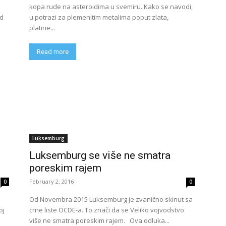
1
kopa rude na asteroidima u svemiru. Kako se navodi,
od
u potrazi za plemenitim metalima poput zlata,
platine...
Read more
Luksemburg
Luksemburg se više ne smatra
poreskim rajem
February 2, 2016
0
0
Od Novembra 2015 Luksemburg je zvanično skinut sa
oj
crne liste OCDE-a. To znači da se Veliko vojvodstvo
više ne smatra poreskim rajem. Ova odluka...