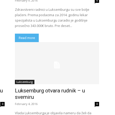
February 9, 2016
0
Zdravstveni radnici u Luksemburgu su sve bolje
plaćeni. Prema podacima za 2014. godinu lekar
specijalista u Luksemburgu zaradio je godišnje
prosečno 343.000€ bruto. Pre deset...
Read more
Luksemburg
 u
Luksemburg otvara rudnik – u
svemiru
February 4, 2016
0
0
Vlada Luksemburga je objavila nameru da želi da