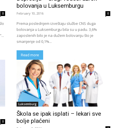
bolovanja u Luksemburgu
February 10, 2016
0
0
šlo
Prema poslednjem izveštaju službe CNS duga
bolovanja u Luksemburgu bila su u padu. 3,6%
...
zaposlenih bilo je na dužem bolovanju što je
smanjenje od 0,1%...
Read more
Luksemburg
Škola se ipak isplati – lekari sve
bolje plaćeni
0