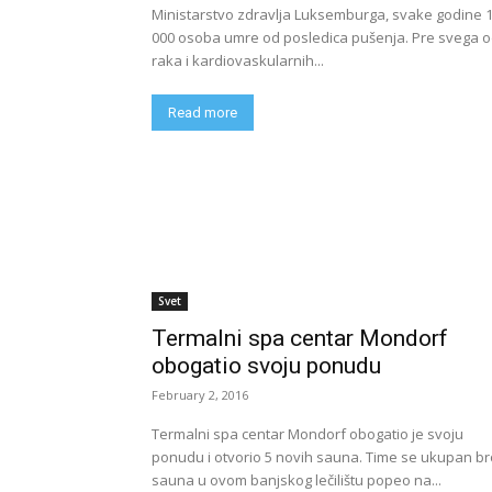
Ministarstvo zdravlja Luksemburga, svake godine 
000 osoba umre od posledica pušenja. Pre svega 
raka i kardiovaskularnih...
Read more
Svet
Termalni spa centar Mondorf
obogatio svoju ponudu
February 2, 2016
Termalni spa centar Mondorf obogatio je svoju
ponudu i otvorio 5 novih sauna. Time se ukupan br
sauna u ovom banjskog lečilištu popeo na...