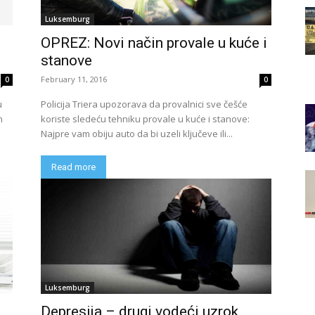
Luksemburg
OPREZ: Novi način provale u kuće i
stanove
February 11, 2016
0
0
u
Policija Triera upozorava da provalnici sve češće
n
koriste sledeću tehniku provale u kuće i stanove:
Najpre vam obiju auto da bi uzeli ključeve ili...
Read more
Luksemburg
Depresija – drugi vodeći uzrok