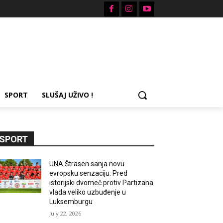
SPORT
SLUŠAJ UŽIVO !
SPORT
UNA Štrasen sanja novu
evropsku senzaciju: Pred
istorijski dvomeč protiv Partizana
vlada veliko uzbuđenje u
Luksemburgu
July 22, 2026