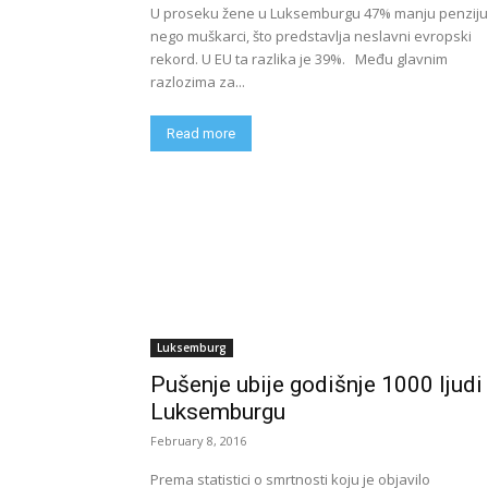
U proseku žene u Luksemburgu 47% manju penziju
nego muškarci, što predstavlja neslavni evropski
rekord. U EU ta razlika je 39%. Među glavnim
razlozima za...
Read more
Luksemburg
Pušenje ubije godišnje 1000 ljudi
Luksemburgu
February 8, 2016
Prema statistici o smrtnosti koju je objavilo