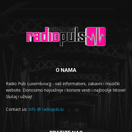
O NAMA
Radio Puls Luxembourg - vaš informativni, zabavni i muzički
website. Donosimo najvažnije i korisne vesti i najboolje hitove!
Slušaj i uživaj!
Contact us:
info @ radiopuls.lu