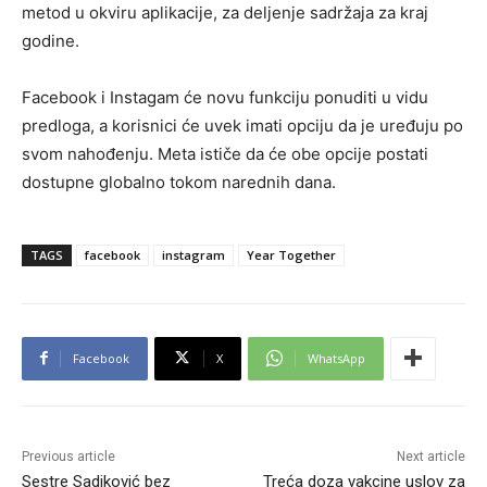
metod u okviru aplikacije, za deljenje sadržaja za kraj
godine.
Facebook i Instagam će novu funkciju ponuditi u vidu
predloga, a korisnici će uvek imati opciju da je uređuju po
svom nahođenju. Meta ističe da će obe opcije postati
dostupne globalno tokom narednih dana.
TAGS
facebook
instagram
Year Together
Facebook
X
WhatsApp
Previous article
Next article
Sestre Sadiković bez
Treća doza vakcine uslov za