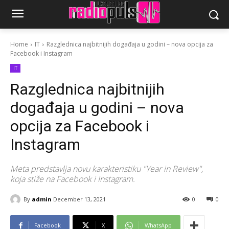
Home
IT
Razglednica najbitnijih događaja u godini – nova opcija za
Facebook i Instagram
IT
Razglednica najbitnijih
događaja u godini – nova
opcija za Facebook i
Instagram
Meta predstavlja novu karakteristiku "Year in Review",
koja stiže na Facebook i Instagram.
By
admin
December 13, 2021
0
0
Facebook
X
WhatsApp