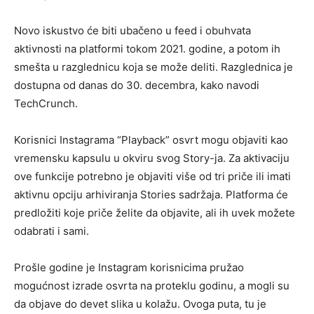
Novo iskustvo će biti ubačeno u feed i obuhvata
aktivnosti na platformi tokom 2021. godine, a potom ih
smešta u razglednicu koja se može deliti. Razglednica je
dostupna od danas do 30. decembra, kako navodi
TechCrunch.
Korisnici Instagrama “Playback” osvrt mogu objaviti kao
vremensku kapsulu u okviru svog Story-ja. Za aktivaciju
ove funkcije potrebno je objaviti više od tri priče ili imati
aktivnu opciju arhiviranja Stories sadržaja. Platforma će
predložiti koje priče želite da objavite, ali ih uvek možete
odabrati i sami.
Prošle godine je Instagram korisnicima pružao
mogućnost izrade osvrta na proteklu godinu, a mogli su
da objave do devet slika u kolažu. Ovoga puta, tu je