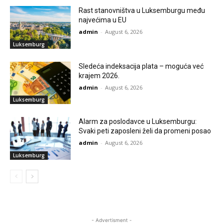
Rast stanovništva u Luksemburgu među
najvećima u EU
admin
-
August 6, 2026
Luksemburg
Sledeća indeksacija plata – moguća već
krajem 2026.
admin
-
August 6, 2026
Luksemburg
Alarm za poslodavce u Luksemburgu:
Svaki peti zaposleni želi da promeni posao
admin
-
August 6, 2026
Luksemburg
- Advertisment -