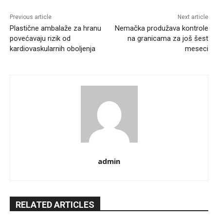
Previous article
Next article
Plastične ambalaže za hranu
Nemačka produžava kontrole
povećavaju rizik od
na granicama za još šest
kardiovaskularnih oboljenja
meseci
admin
RELATED ARTICLES