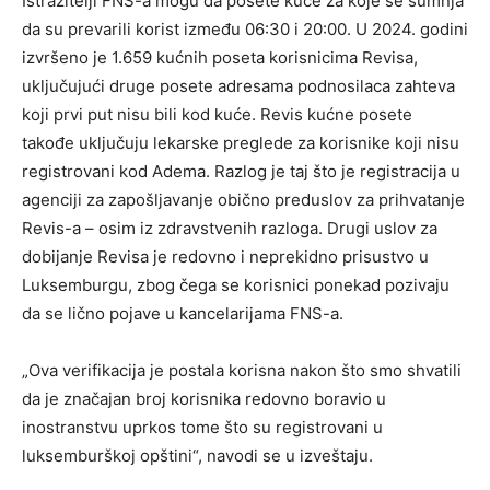
Istražitelji FNS-a mogu da posete kuće za koje se sumnja
da su prevarili korist između 06:30 i 20:00. U 2024. godini
izvršeno je 1.659 kućnih poseta korisnicima Revisa,
uključujući druge posete adresama podnosilaca zahteva
koji prvi put nisu bili kod kuće. Revis kućne posete
takođe uključuju lekarske preglede za korisnike koji nisu
registrovani kod Adema. Razlog je taj što je registracija u
agenciji za zapošljavanje obično preduslov za prihvatanje
Revis-a – osim iz zdravstvenih razloga. Drugi uslov za
dobijanje Revisa je redovno i neprekidno prisustvo u
Luksemburgu, zbog čega se korisnici ponekad pozivaju
da se lično pojave u kancelarijama FNS-a.
„Ova verifikacija je postala korisna nakon što smo shvatili
da je značajan broj korisnika redovno boravio u
inostranstvu uprkos tome što su registrovani u
luksemburškoj opštini“, navodi se u izveštaju.