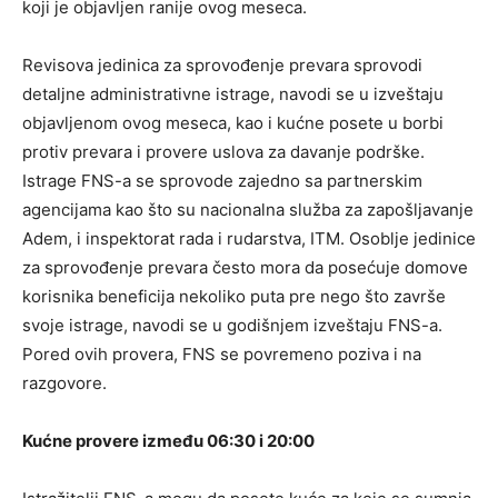
koji je objavljen ranije ovog meseca.
Revisova jedinica za sprovođenje prevara sprovodi
detaljne administrativne istrage, navodi se u izveštaju
objavljenom ovog meseca, kao i kućne posete u borbi
protiv prevara i provere uslova za davanje podrške.
Istrage FNS-a se sprovode zajedno sa partnerskim
agencijama kao što su nacionalna služba za zapošljavanje
Adem, i inspektorat rada i rudarstva, ITM. Osoblje jedinice
za sprovođenje prevara često mora da posećuje domove
korisnika beneficija nekoliko puta pre nego što završe
svoje istrage, navodi se u godišnjem izveštaju FNS-a.
Pored ovih provera, FNS se povremeno poziva i na
razgovore.
Kućne provere između 06:30 i 20:00