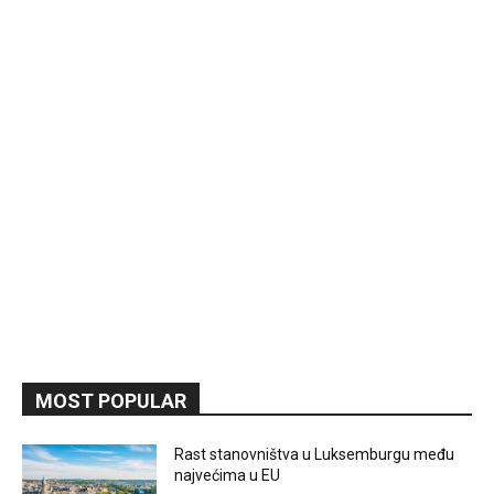
MOST POPULAR
Rast stanovništva u Luksemburgu među
najvećima u EU