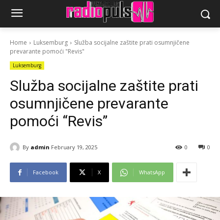
Home
Luksemburg
Služba socijalne zaštite prati osumnjičene
prevarante pomoći "Revis"
Luksemburg
Služba socijalne zaštite prati
osumnjičene prevarante
pomoći “Revis”
By
admin
February 19, 2025
0
0
Facebook
X
WhatsApp