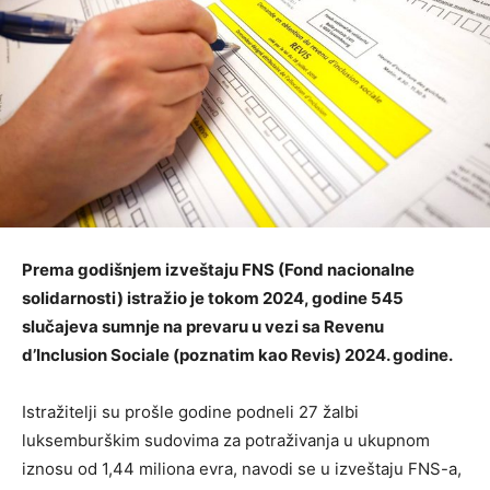
Prema godišnjem izveštaju FNS (Fond nacionalne
solidarnosti) istražio je tokom 2024, godine 545
slučajeva sumnje na prevaru u vezi sa Revenu
d’Inclusion Sociale (poznatim kao Revis) 2024. godine.
Istražitelji su prošle godine podneli 27 žalbi
luksemburškim sudovima za potraživanja u ukupnom
iznosu od 1,44 miliona evra, navodi se u izveštaju FNS-a,