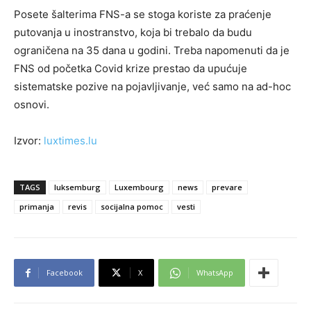
Posete šalterima FNS-a se stoga koriste za praćenje
putovanja u inostranstvo, koja bi trebalo da budu
ograničena na 35 dana u godini. Treba napomenuti da je
FNS od početka Covid krize prestao da upućuje
sistematske pozive na pojavljivanje, već samo na ad-hoc
osnovi.
Izvor:
luxtimes.lu
TAGS
luksemburg
Luxembourg
news
prevare
primanja
revis
socijalna pomoc
vesti
Facebook
X
WhatsApp