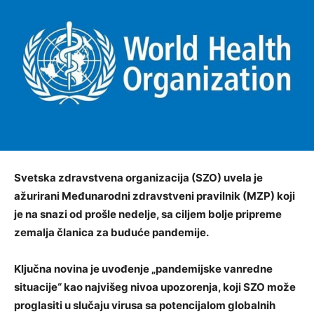
Svetska zdravstvena organizacija (SZO) uvela je
ažurirani Međunarodni zdravstveni pravilnik (MZP) koji
je na snazi od prošle nedelje, sa ciljem bolje pripreme
zemalja članica za buduće pandemije.
Ključna novina je uvođenje „pandemijske vanredne
situacije“ kao najvišeg nivoa upozorenja, koji SZO može
proglasiti u slučaju virusa sa potencijalom globalnih