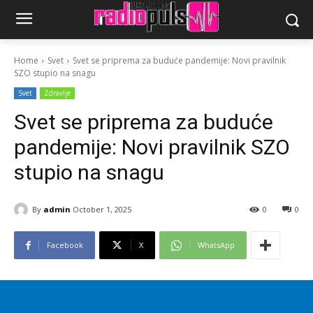
Home
Svet
Svet se priprema za buduće pandemije: Novi pravilnik
SZO stupio na snagu
Svet
Zdravlje
Svet se priprema za buduće
pandemije: Novi pravilnik SZO
stupio na snagu
By
admin
October 1, 2025
0
0
Facebook
X
WhatsApp