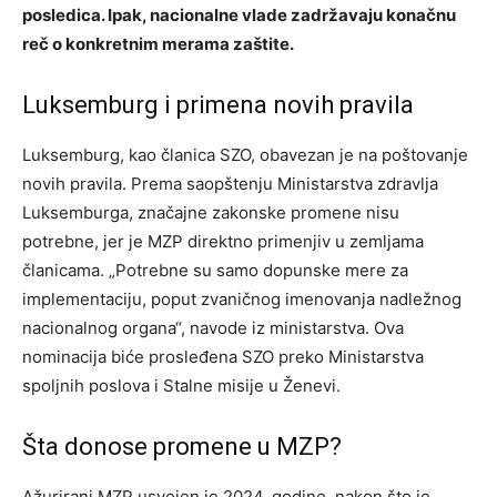
posledica. Ipak, nacionalne vlade zadržavaju konačnu
reč o konkretnim merama zaštite.
Luksemburg i primena novih pravila
Luksemburg, kao članica SZO, obavezan je na poštovanje
novih pravila. Prema saopštenju Ministarstva zdravlja
Luksemburga, značajne zakonske promene nisu
potrebne, jer je MZP direktno primenjiv u zemljama
članicama. „Potrebne su samo dopunske mere za
implementaciju, poput zvaničnog imenovanja nadležnog
nacionalnog organa“, navode iz ministarstva. Ova
nominacija biće prosleđena SZO preko Ministarstva
spoljnih poslova i Stalne misije u Ženevi.
Šta donose promene u MZP?
Ažurirani MZP usvojen je 2024. godine, nakon što je