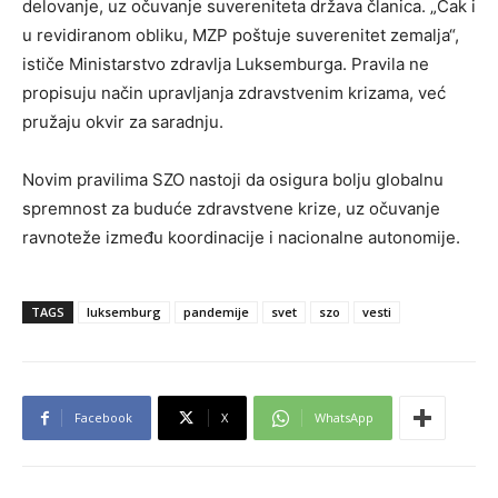
delovanje, uz očuvanje suvereniteta država članica. „Čak i
u revidiranom obliku, MZP poštuje suverenitet zemalja“,
ističe Ministarstvo zdravlja Luksemburga. Pravila ne
propisuju način upravljanja zdravstvenim krizama, već
pružaju okvir za saradnju.
Novim pravilima SZO nastoji da osigura bolju globalnu
spremnost za buduće zdravstvene krize, uz očuvanje
ravnoteže između koordinacije i nacionalne autonomije.
TAGS
luksemburg
pandemije
svet
szo
vesti
Facebook
X
WhatsApp