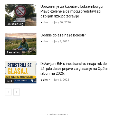
Upozorenje za kupače u Luksemburgu:
Plavo-zelene alge mogu predstavljati
ozbiljan rizik po zdravlje
admin
-
July 30, 2026
Luksemburg
Odakle dolaze naše bolesti?
admin
-
July 8, 2026
Zanimljivo
Državljani BiH u inostranstvu imaju rok do
21. jula da se prijave za glasanje na Opštim
izborima 2026.
admin
-
July 6, 2026
Svet
- Advertisment -