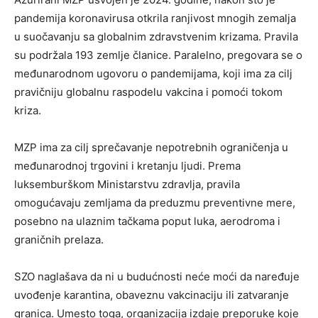
pandemija koronavirusa otkrila ranjivost mnogih zemalja
u suočavanju sa globalnim zdravstvenim krizama. Pravila
su podržala 193 zemlje članice. Paralelno, pregovara se o
međunarodnom ugovoru o pandemijama, koji ima za cilj
pravičniju globalnu raspodelu vakcina i pomoći tokom
kriza.
MZP ima za cilj sprečavanje nepotrebnih ograničenja u
međunarodnoj trgovini i kretanju ljudi. Prema
luksemburškom Ministarstvu zdravlja, pravila
omogućavaju zemljama da preduzmu preventivne mere,
posebno na ulaznim tačkama poput luka, aerodroma i
graničnih prelaza.
SZO naglašava da ni u budućnosti neće moći da naređuje
uvođenje karantina, obaveznu vakcinaciju ili zatvaranje
granica. Umesto toga, organizacija izdaje preporuke koje