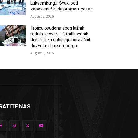
Luksemburgu: Svaki peti
zaposleni želi da promeni posao
August 6, 2026
Trojica osuđena zbog lažnih
radnih ugovora i falsifikovanih
diploma za dobijanje boravišnih
dozvola u Luksemburgu
August 6, 2026
RATITE NAS