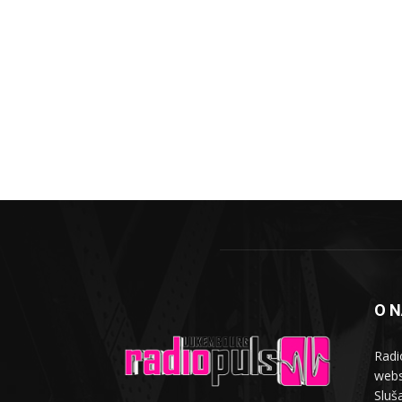
O 
Radi
webs
Sluša