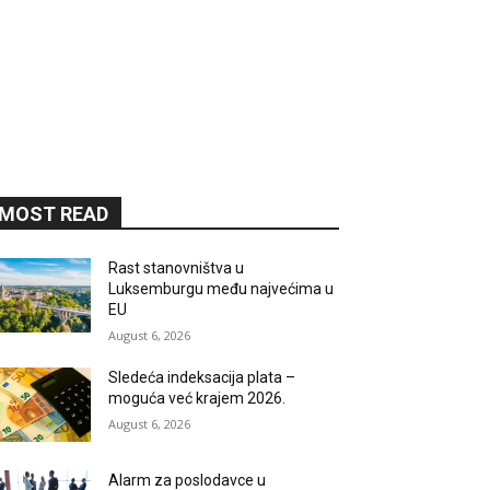
MOST READ
Rast stanovništva u
Luksemburgu među najvećima u
EU
August 6, 2026
Sledeća indeksacija plata –
moguća već krajem 2026.
August 6, 2026
Alarm za poslodavce u