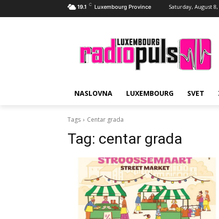
C
Saturday, August 8,
19.1
Luxembourg Province
NASLOVNA
LUXEMBOURG
SVET
Tags
Centar grada
Tag:
centar grada