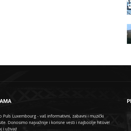
NAMA
P
o Puls Luxembourg - vaš informativni, zabavni i muzički
ite. Donosimo najvažnije i korisne vesti i najboolje hitove!
j i uživaj!