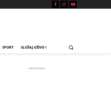
SPORT
SLUŠAJ UŽIVO !
- Advertisment -