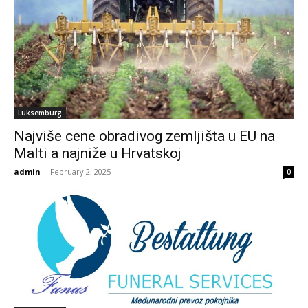
Luksemburg
Najviše cene obradivog zemljišta u EU na
Malti a najniže u Hrvatskoj
admin
-
February 2, 2025
0