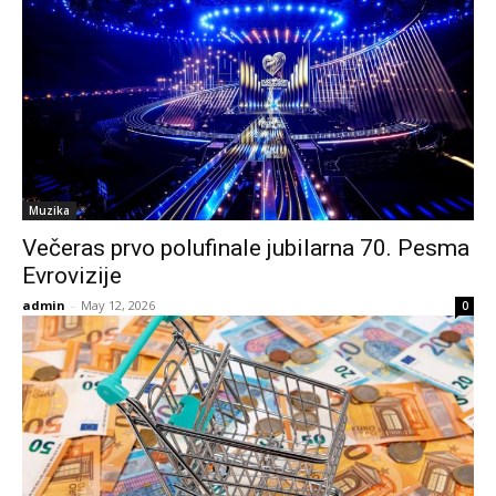
Muzika
Večeras prvo polufinale jubilarna 70. Pesma
Evrovizije
admin
-
May 12, 2026
0