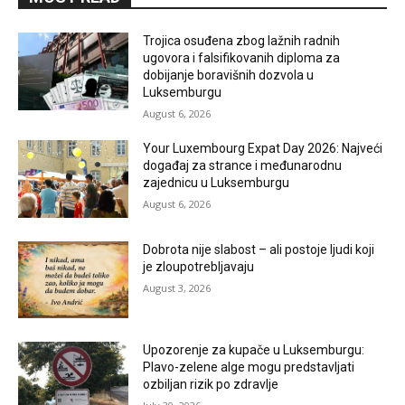
Trojica osuđena zbog lažnih radnih
ugovora i falsifikovanih diploma za
dobijanje boravišnih dozvola u
Luksemburgu
August 6, 2026
Your Luxembourg Expat Day 2026: Najveći
događaj za strance i međunarodnu
zajednicu u Luksemburgu
August 6, 2026
Dobrota nije slabost – ali postoje ljudi koji
je zloupotrebljavaju
August 3, 2026
Upozorenje za kupače u Luksemburgu:
Plavo-zelene alge mogu predstavljati
ozbiljan rizik po zdravlje