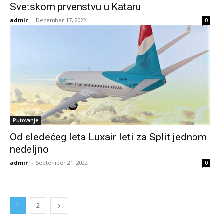
Svetskom prvenstvu u Kataru
admin
-
December 17, 2022
0
Putovanje
Od sledećeg leta Luxair leti za Split jednom
nedeljno
admin
-
September 21, 2022
0
1
2