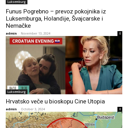
Luksemburg
Funus Pogrebno – prevoz pokojnika iz
Luksemburga, Holandije, Švajcarske i
Nemačke
admin
-
November 13, 2024
0
Luksemburg
Hrvatsko veče u bioskopu Cine Utopia
admin
-
October 3, 2024
0