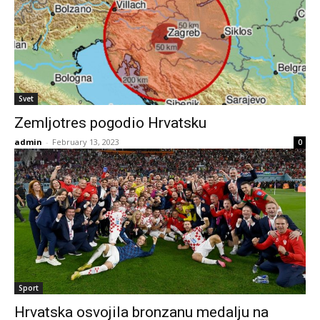
Svet
Zemljotres pogodio Hrvatsku
admin
-
February 13, 2023
0
Sport
Hrvatska osvojila bronzanu medalju na