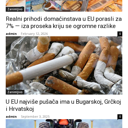
Zanimljivo
Realni prihodi domaćinstava u EU porasli za
7% — iza proseka kriju se ogromne razlike
admin
-
February 12, 2026
0
Zanimljivo
U EU najviše pušača ima u Bugarskoj, Grčkoj
i Hrvatskoj
admin
-
September 3, 2025
0