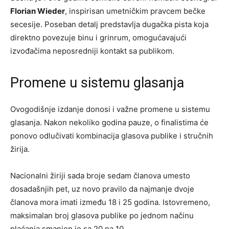
Florian Wieder
, inspirisan umetničkim pravcem bečke
secesije. Poseban detalj predstavlja dugačka pista koja
direktno povezuje binu i grinrum, omogućavajući
izvođačima neposredniji kontakt sa publikom.
Promene u sistemu glasanja
Ovogodišnje izdanje donosi i važne promene u sistemu
glasanja. Nakon nekoliko godina pauze, o finalistima će
ponovo odlučivati kombinacija glasova publike i stručnih
žirija.
Nacionalni žiriji sada broje sedam članova umesto
dosadašnjih pet, uz novo pravilo da najmanje dvoje
članova mora imati između 18 i 25 godina. Istovremeno,
maksimalan broj glasova publike po jednom načinu
plaćanja smanjen je sa 20 na 10.