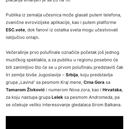
Publika iz zemalja učesnica može glasati putem telefona,
zvanične evrovizijske aplikacije, kao i putem platforme
ESC.vote
, dok fanovi iz ostatka sveta mogu učestvovati
isključivo onlajn.
Večerašnje prvo polufinale označiće početak još jednog
muzičkog spektakla, a za publiku u regionu posebno će
biti zanimljivo što će se u prvom polufinalu predstaviti čak
tri zemlje bivše Jugoslavije –
Srbija
, koju predstavlja
grupa „Lavina“ sa pesmom
Kraj mene
,
Crna Gora
sa
Tamarom Živković
i numerom
Nova zora
, kao i
Hrvatska
,
za koju nastupa grupa
Lelek
sa pesmom
Andromeda
, pa
se očekuje veliko interesovanje gledalaca širom Balkana.