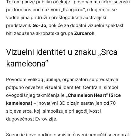
Tokom pauze publiku očekuje i poseban muzičko-scenski
performans pod nazivom „Kangaroo“, u kojem će se
voditeljima pridružiti prošlogodišnji australijski
predstavnik
Go-Jo
, dok će za dodatni vizuelni spektakl
biti zadužena akrobatska grupa
Zurcaroh
.
Vizuelni identitet u znaku „Srca
kameleona“
Povodom velikog jubileja, organizatori su predstavili
potpuno osvežen vizuelni identitet. Centralni simbol
ovogodišnjeg takmičenja je
„Chameleon Heart“ (Srce
kameleona)
– inovativni 3D dizajn sastavljen od 70
slojeva srca, koji simbolizuje prilagodljivost i
dugovečnost Evrovizije.
Scenu je i ove godine osmislio čuveni nemački scenograf