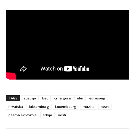
TAGS
austrija
bec
crna gora
ebu
eurosong
hrvatska
luksemburg
Luxembourg
muzika
news
pesma evrovizije
srbija
vesti