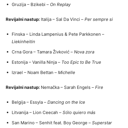
Gruzija – Bzikebi –
On Replay
Revijalni nastup:
Italija – Sal Da Vinci –
Per sempre si
Finska – Linda Lampenius & Pete Parkkonen –
Liekinheitin
Crna Gora – Tamara Živković –
Nova zora
Estonija – Vanilla Ninja –
Too Epic to Be True
Izrael – Noam Bettan –
Michelle
Revijalni nastup:
Nemačka – Sarah Engels –
Fire
Belgija – Essyla –
Dancing on the Ice
Litvanija – Lion Ceecah –
Sólo quiero más
San Marino – Senhit feat. Boy George –
Superstar