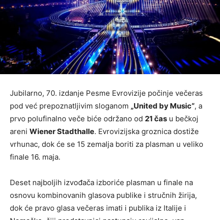
Jubilarno, 70. izdanje Pesme Evrovizije počinje večeras
pod već prepoznatljivim sloganom
„United by Music“
, a
prvo polufinalno veče biće održano od
21 čas
u bečkoj
areni
Wiener Stadthalle
. Evrovizijska groznica dostiže
vrhunac, dok će se 15 zemalja boriti za plasman u veliko
finale 16. maja.
Deset najboljih izvođača izboriće plasman u finale na
osnovu kombinovanih glasova publike i stručnih žirija,
dok će pravo glasa večeras imati i publika iz Italije i