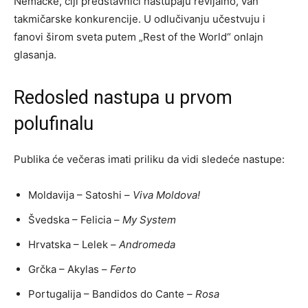
Nemačke, čiji predstavnici nastupaju revijalno, van
takmičarske konkurencije. U odlučivanju učestvuju i
fanovi širom sveta putem „Rest of the World“ onlajn
glasanja.
Redosled nastupa u prvom
polufinalu
Publika će večeras imati priliku da vidi sledeće nastupe:
Moldavija – Satoshi –
Viva Moldova!
Švedska – Felicia –
My System
Hrvatska – Lelek –
Andromeda
Grčka – Akylas –
Ferto
Portugalija – Bandidos do Cante –
Rosa