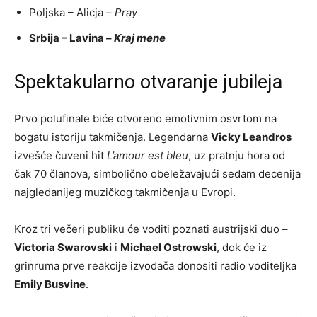
Poljska – Alicja –
Pray
Srbija – Lavina –
Kraj mene
Spektakularno otvaranje jubileja
Prvo polufinale biće otvoreno emotivnim osvrtom na
bogatu istoriju takmičenja. Legendarna
Vicky Leandros
izvešće čuveni hit
L’amour est bleu
, uz pratnju hora od
čak 70 članova, simbolično obeležavajući sedam decenija
najgledanijeg muzičkog takmičenja u Evropi.
Kroz tri večeri publiku će voditi poznati austrijski duo –
Victoria Swarovski
i
Michael Ostrowski
, dok će iz
grinruma prve reakcije izvođača donositi radio voditeljka
Emily Busvine
.