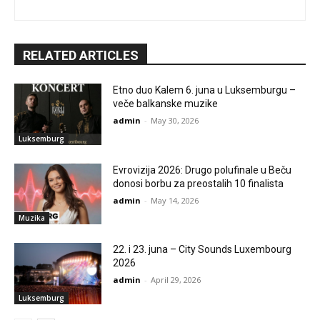
RELATED ARTICLES
Etno duo Kalem 6. juna u Luksemburgu –
veče balkanske muzike
admin
-
May 30, 2026
Luksemburg
Evrovizija 2026: Drugo polufinale u Beču
donosi borbu za preostalih 10 finalista
admin
-
May 14, 2026
Muzika
22. i 23. juna – City Sounds Luxembourg
2026
admin
-
April 29, 2026
Luksemburg