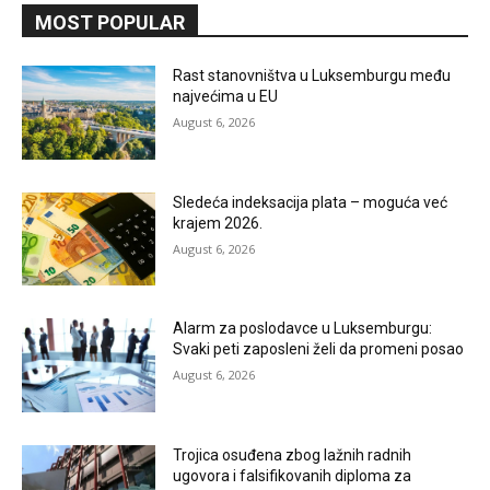
MOST POPULAR
Rast stanovništva u Luksemburgu među
najvećima u EU
August 6, 2026
Sledeća indeksacija plata – moguća već
krajem 2026.
August 6, 2026
Alarm za poslodavce u Luksemburgu:
Svaki peti zaposleni želi da promeni posao
August 6, 2026
Trojica osuđena zbog lažnih radnih
ugovora i falsifikovanih diploma za