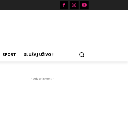
SPORT
SLUŠAJ UŽIVO !
- Advertisment -