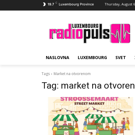
C
Thursday, August 6
19.7
Luxembourg Province
NASLOVNA
LUXEMBOURG
SVET
Tags
Market na otvorenom
Tag:
market na otvore