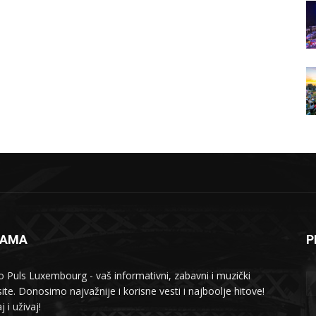
NAMA
P
o Puls Luxembourg - vaš informativni, zabavni i muzički
ite. Donosimo najvažnije i korisne vesti i najboolje hitove!
j i uživaj!