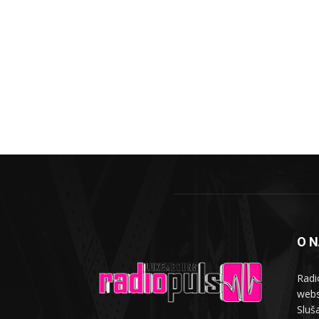
O 
Radi
webs
Sluša