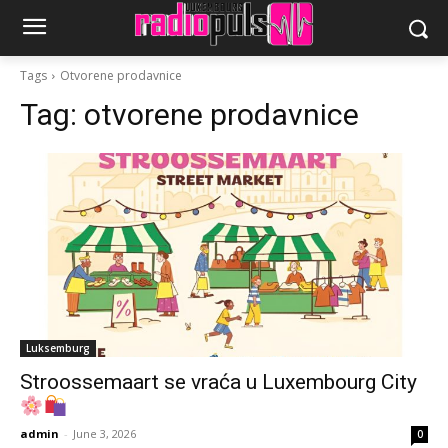
Tags
Otvorene prodavnice
Tag:
otvorene prodavnice
Luksemburg
Stroossemaart se vraća u Luxembourg City
admin
-
June 3, 2026
0