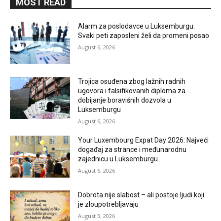
MOST READ
Alarm za poslodavce u Luksemburgu:
Svaki peti zaposleni želi da promeni posao
August 6, 2026
Trojica osuđena zbog lažnih radnih
ugovora i falsifikovanih diploma za
dobijanje boravišnih dozvola u
Luksemburgu
August 6, 2026
Your Luxembourg Expat Day 2026: Najveći
događaj za strance i međunarodnu
zajednicu u Luksemburgu
August 6, 2026
Dobrota nije slabost – ali postoje ljudi koji
je zloupotrebljavaju
August 3, 2026