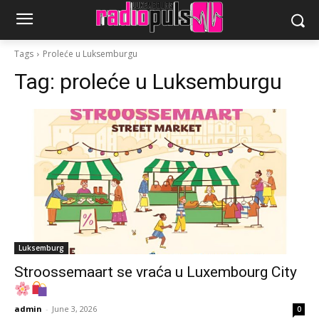
Tags
Proleće u Luksemburgu
Tag:
proleće u Luksemburgu
Luksemburg
Stroossemaart se vraća u Luxembourg City
admin
-
June 3, 2026
0