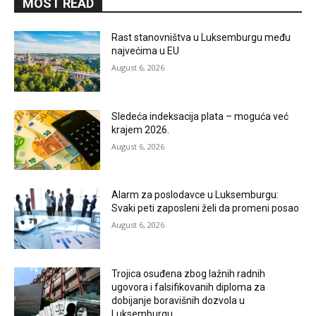
MOST READ
Rast stanovništva u Luksemburgu među
najvećima u EU
August 6, 2026
Sledeća indeksacija plata – moguća već
krajem 2026.
August 6, 2026
Alarm za poslodavce u Luksemburgu:
Svaki peti zaposleni želi da promeni posao
August 6, 2026
Trojica osuđena zbog lažnih radnih
ugovora i falsifikovanih diploma za
dobijanje boravišnih dozvola u
Luksemburgu