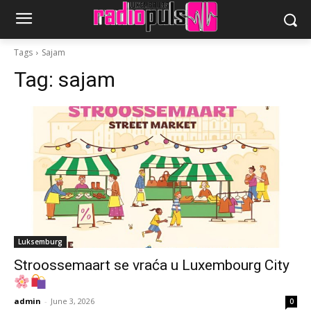
Tags
Sajam
Tag:
sajam
Luksemburg
Stroossemaart se vraća u Luxembourg City
admin
-
June 3, 2026
0