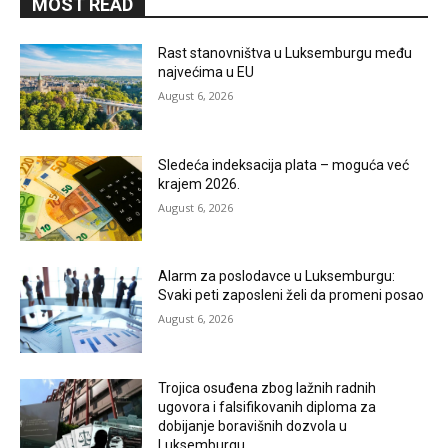
MOST READ
Rast stanovništva u Luksemburgu među
najvećima u EU
August 6, 2026
Sledeća indeksacija plata – moguća već
krajem 2026.
August 6, 2026
Alarm za poslodavce u Luksemburgu:
Svaki peti zaposleni želi da promeni posao
August 6, 2026
Trojica osuđena zbog lažnih radnih
ugovora i falsifikovanih diploma za
dobijanje boravišnih dozvola u
Luksemburgu