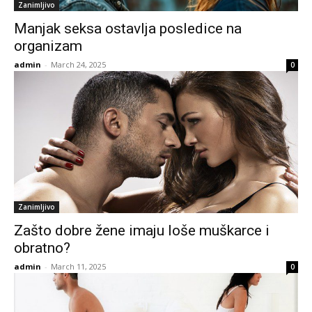
Zanimljivo
Manjak seksa ostavlja posledice na
organizam
admin
-
March 24, 2025
0
Zanimljivo
Zašto dobre žene imaju loše muškarce i
obratno?
admin
-
March 11, 2025
0