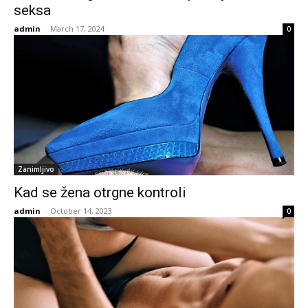
seksa
admin
-
March 17, 2024
0
Zanimljivo
Kad se žena otrgne kontroli
admin
-
October 14, 2023
0