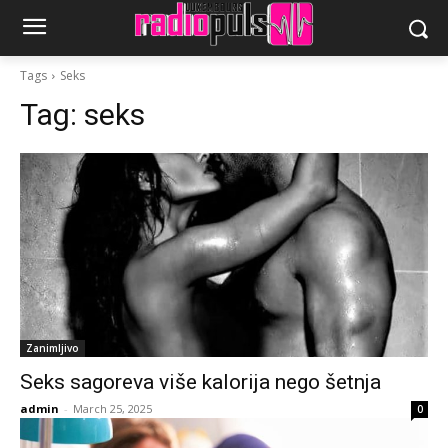
Tags
Seks
Tag:
seks
Zanimljivo
Seks sagoreva više kalorija nego šetnja
admin
-
March 25, 2025
0