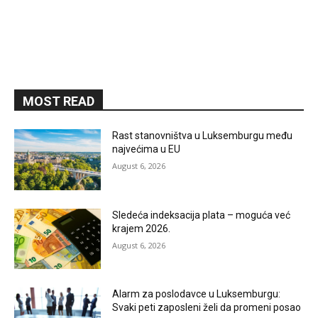
MOST READ
Rast stanovništva u Luksemburgu među
najvećima u EU
August 6, 2026
Sledeća indeksacija plata – moguća već
krajem 2026.
August 6, 2026
Alarm za poslodavce u Luksemburgu:
Svaki peti zaposleni želi da promeni posao