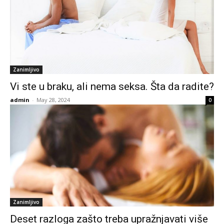
Zanimljivo
Vi ste u braku, ali nema seksa. Šta da radite?
admin
-
May 28, 2024
0
Zanimljivo
Deset razloga zašto treba upražnjavati više