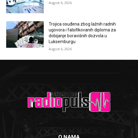
August 6, 2026
Trojica osuđena zbog lažnih radnih
ugovora i falsifikovanih diploma za
dobijanje boravišnih dozvola u
Luksemburgu
August 6, 2026
O NAMA