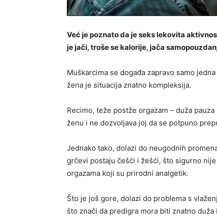
Već je poznato da je seks lekovita aktivnos
je jači, troše se kalorije, jača samopouzd
Muškarcima se događa zapravo samo jedna stv
žena je situacija znatno kompleksija.
Recimo, teže postže orgazam – duža pauza u
ženu i ne dozvoljava joj da se potpuno prep
Jednako tako, dolazi do neugodnih promena
grčevi postaju češći i žešći, što sigurno nije
orgazama koji su prirodni analgetik.
Što je još gore, dolazi do problema s vlažen
što znači da predigra mora biti znatno duža i