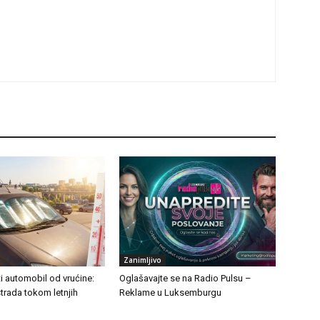
Zanimljivo
ti automobil od vrućine:
Oglašavajte se na Radio Pulsu –
strada tokom letnjih
Reklame u Luksemburgu