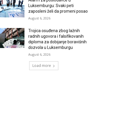
Alarm za poslodavce u
Luksemburgu: Svaki peti
zaposleni želi da promeni posao
August 6, 2026
Trojica osuđena zbog lažnih
radnih ugovora i falsifikovanih
diploma za dobijanje boravišnih
dozvola u Luksemburgu
August 6, 2026
Load more