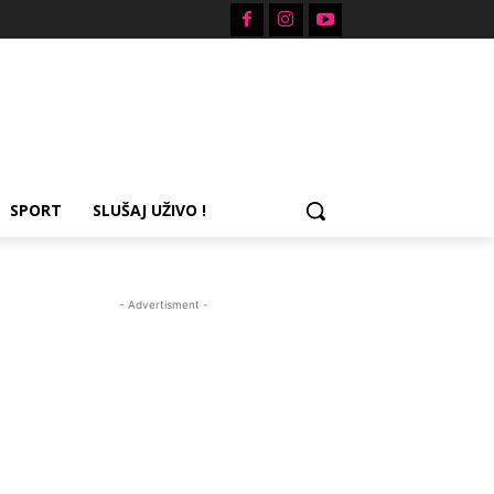
SPORT
SLUŠAJ UŽIVO !
- Advertisment -