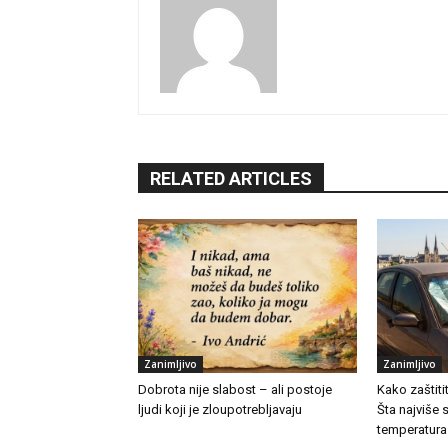
RELATED ARTICLES
Zanimljivo
Zanimljivo
Dobrota nije slabost – ali postoje
Kako zaštiti
ljudi koji je zloupotrebljavaju
Šta najviše 
temperatura