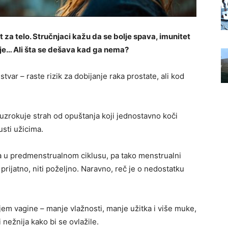
t za telo. Stručnjaci kažu da se bolje spava, imunitet
anje… Ali šta se dešava kad ga nema?
ar – raste rizik za dobijanje raka prostate, ali kod
zrokuje strah od opuštanja koji jednostavno koči
usti užicima.
 u predmenstrualnom ciklusu, pa tako menstrualni
 prijatno, niti poželjno. Naravno, reč je o nedostatku
jem vagine – manje vlažnosti, manje užitka i više muke,
 nežnija kako bi se ovlažile.