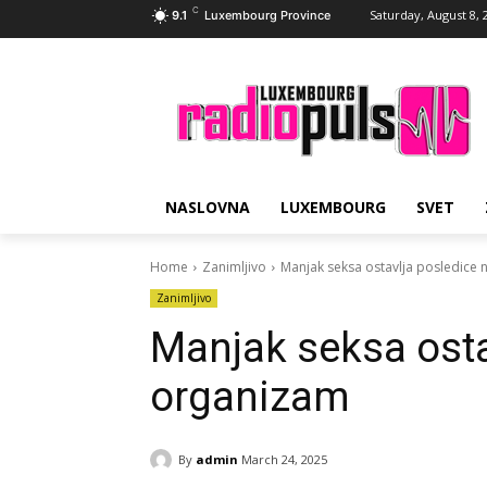
C
Saturday, August 8, 
9.1
Luxembourg Province
NASLOVNA
LUXEMBOURG
SVET
Home
Zanimljivo
Manjak seksa ostavlja posledice
Zanimljivo
Manjak seksa osta
organizam
By
admin
March 24, 2025