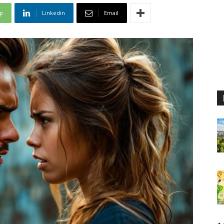
p
Linkedin
Email