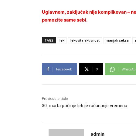
Uglavnom, zaključak nije komplikovan – ne
pomozite same sebi.
TAGS
lek
lekovita aktivnost
manjak seksa
Facebook
X
WhatsAp
Previous article
30. marta počinje letnje računanje vremena
admin