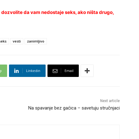
 dozvolite da vam nedostaje seks, ako ništa drugo,
seks
vesti
zanimljivo
p
Linkedin
Email
Next article
Na spavanje bez gaćica – savetuju stručnjaci