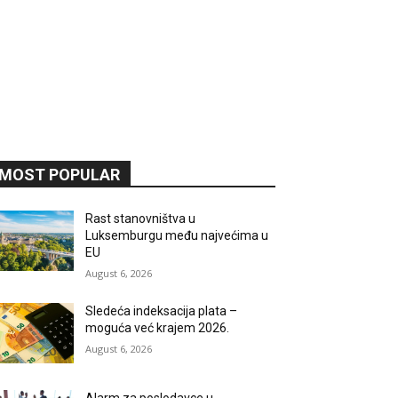
MOST POPULAR
Rast stanovništva u
Luksemburgu među najvećima u
EU
August 6, 2026
Sledeća indeksacija plata –
moguća već krajem 2026.
August 6, 2026