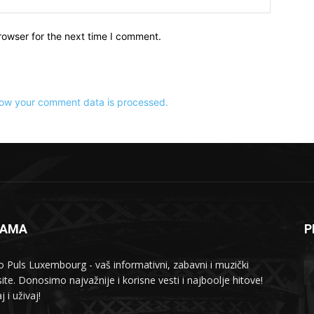
rowser for the next time I comment.
ow your comment data is processed.
NAMA
P
o Puls Luxembourg - vaš informativni, zabavni i muzički
ite. Donosimo najvažnije i korisne vesti i najboolje hitove!
j i uživaj!