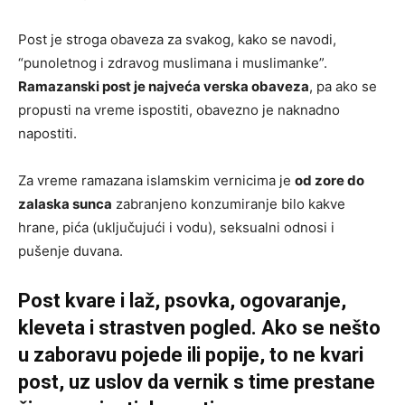
Post je stroga obaveza za svakog, kako se navodi,
“punoletnog i zdravog muslimana i muslimanke”.
Ramazanski post je najveća verska obaveza
, pa ako se
propusti na vreme ispostiti, obavezno je naknadno
napostiti.
Za vreme ramazana islamskim vernicima je
od zore do
zalaska sunca
zabranjeno konzumiranje bilo kakve
hrane, pića (uključujući i vodu), seksualni odnosi i
pušenje duvana.
Post kvare i laž, psovka, ogovaranje,
kleveta i strastven pogled. Ako se nešto
u zaboravu pojede ili popije, to ne kvari
post, uz uslov da vernik s time prestane