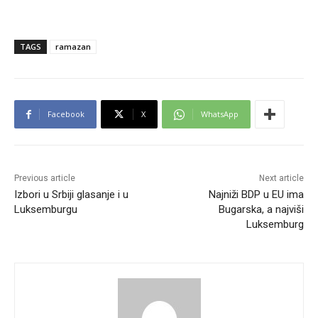
TAGS
ramazan
Facebook
X
WhatsApp
Previous article
Next article
Izbori u Srbiji glasanje i u
Najniži BDP u EU ima
Luksemburgu
Bugarska, a najviši
Luksemburg