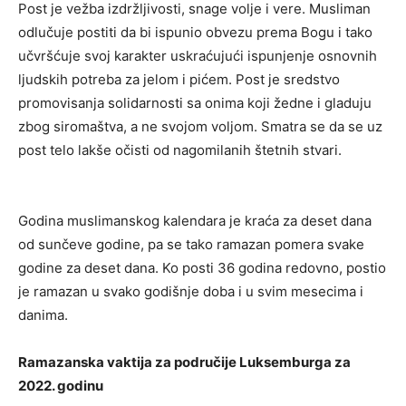
Post je vežba izdržljivosti, snage volje i vere. Musliman
odlučuje postiti da bi ispunio obvezu prema Bogu i tako
učvršćuje svoj karakter uskraćujući ispunjenje osnovnih
ljudskih potreba za jelom i pićem. Post je sredstvo
promovisanja solidarnosti sa onima koji žedne i gladuju
zbog siromaštva, a ne svojom voljom. Smatra se da se uz
post telo lakše očisti od nagomilanih štetnih stvari.
Godina muslimanskog kalendara je kraća za deset dana
od sunčeve godine, pa se tako ramazan pomera svake
godine za deset dana. Ko posti 36 godina redovno, postio
je ramazan u svako godišnje doba i u svim mesecima i
danima.
Ramazanska vaktija za područije Luksemburga za
2022. godinu