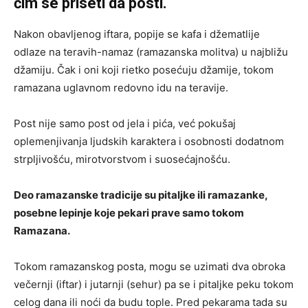
čim se priseti da posti.
Nakon obavljenog iftara, popije se kafa i džematlije
odlaze na teravih-namaz (ramazanska molitva) u najbližu
džamiju. Čak i oni koji rietko posećuju džamije, tokom
ramazana uglavnom redovno idu na teravije.
Post nije samo post od jela i pića, već pokušaj
oplemenjivanja ljudskih karaktera i osobnosti dodatnom
strpljivošću, mirotvorstvom i suosećajnošću.
Deo ramazanske tradicije su pitaljke ili ramazanke,
posebne lepinje koje pekari prave samo tokom
Ramazana.
Tokom ramazanskog posta, mogu se uzimati dva obroka
večernji (iftar) i jutarnji (sehur) pa se i pitaljke peku tokom
celog dana ili noći da budu tople. Pred pekarama tada su