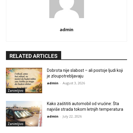
admin
RELATED ARTICLES
Dobrota nije slabost – ali postoje ljudi koji
je zloupotrebljavaju
admin
-
August 3, 2026
Zanimljivo
Kako zaštititi automobil od vrućine: Šta
najviše strada tokom letnjih temperatura
admin
-
July 22, 2026
Zanimljivo