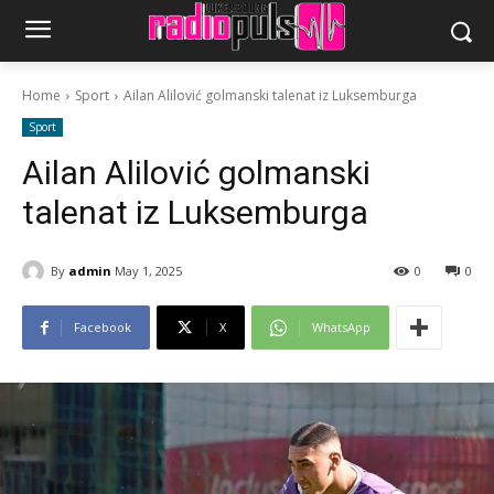
Home
Sport
Ailan Alilović golmanski talenat iz Luksemburga
Sport
Ailan Alilović golmanski
talenat iz Luksemburga
By
admin
May 1, 2025
0
0
Facebook
X
WhatsApp