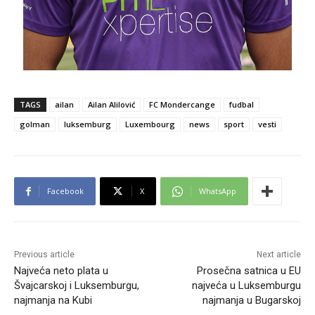
TAGS
ailan
Ailan Alilović
FC Mondercange
fudbal
golman
luksemburg
Luxembourg
news
sport
vesti
Facebook
X
WhatsApp
Previous article
Next article
Najveća neto plata u
Prosečna satnica u EU
Švajcarskoj i Luksemburgu,
najveća u Luksemburgu
najmanja na Kubi
najmanja u Bugarskoj