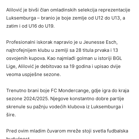
Alilović je bivši član omladinskih selekcija reprezentacije
Luksemburga – branio je boje zemlje od U12 do U13, a
zatim i od U16 do U19.
Profesionalni iskorak napravio je u Jeunesse Esch,
najtrofejnijem klubu u zemlji sa 28 titula prvaka i 13
osvojenih kupova. Kao najmlađi golman u istoriji BGL
Lige, Alilović je debitovao sa 19 godina i upisao dvije
veoma uspješne sezone.
Trenutno brani boje FC Mondercange, gdje igra do kraja
sezone 2024/2025. Njegove konstantno dobre partije
skrenule su pažnju vodećih klubova iz Luksemburga i
šire.
Pred ovim mladim čuvarom mreže stoji svetla fudbalska
budućnost.