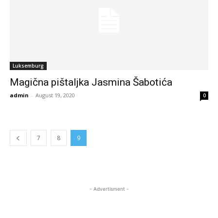
Luksemburg
Magična pištaljka Jasmina Šabotića
admin
-
August 19, 2020
0
7
8
9
- Advertisment -