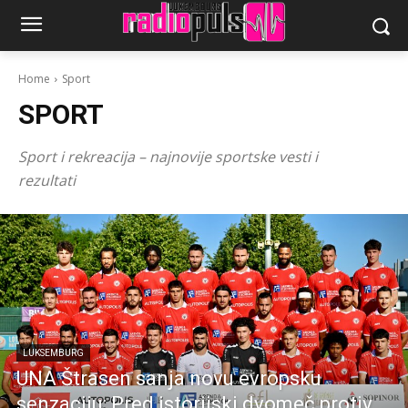
Home
Sport
SPORT
Sport i rekreacija – najnovije sportske vesti i
rezultati
LUKSEMBURG
UNA Štrasen sanja novu evropsku
senzaciju: Pred istorijski dvomeč protiv