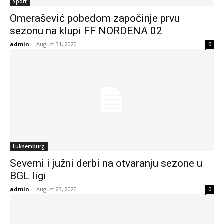
Sport
Omerašević pobedom započinje prvu
sezonu na klupi FF NORDENA 02
admin
-
August 31, 2020
0
Luksemburg
Severni i južni derbi na otvaranju sezone u
BGL ligi
admin
-
August 23, 2020
0