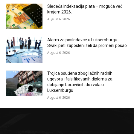
Sledeća indeksacija plata – moguća već
krajem 2026.
August 6, 2026
Alarm za poslodavce u Luksemburgu:
Svaki peti zaposleni želi da promeni posao
August 6, 2026
Trojica osuđena zbog lažnih radnih
ugovora i falsifikovanih diploma za
dobijanje boravišnih dozvola u
Luksemburgu
August 6, 2026