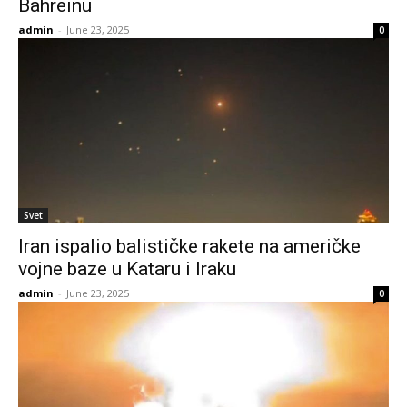
Bahreinu
admin
-
June 23, 2025
0
Svet
Iran ispalio balističke rakete na američke
vojne baze u Kataru i Iraku
admin
-
June 23, 2025
0