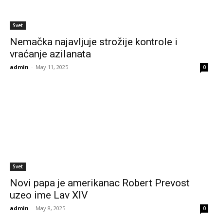
Svet
Nemačka najavljuje strožije kontrole i
vraćanje azilanata
admin
-
May 11, 2025
0
Svet
Novi papa je amerikanac Robert Prevost
uzeo ime Lav XIV
admin
-
May 8, 2025
0