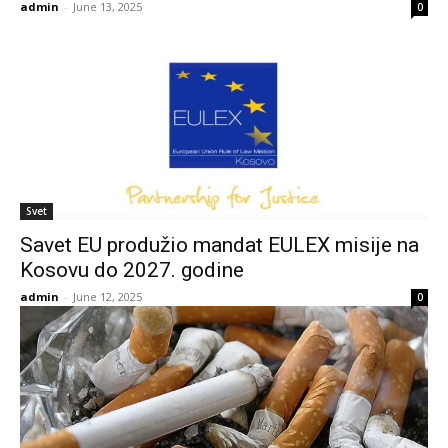
admin
-
June 13, 2025
0
Svet
Savet EU produžio mandat EULEX misije na
Kosovu do 2027. godine
admin
-
June 12, 2025
0