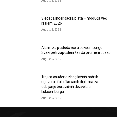
August 6, 2026
Sledeća indeksacija plata – moguća već
krajem 2026.
August 6, 2026
Alarm za poslodavce u Luksemburgu:
Svaki peti zaposleni želi da promeni posao
August 6, 2026
Trojica osuđena zbog lažnih radnih
ugovora i falsifikovanih diploma za
dobijanje boravišnih dozvola u
Luksemburgu
August 6, 2026