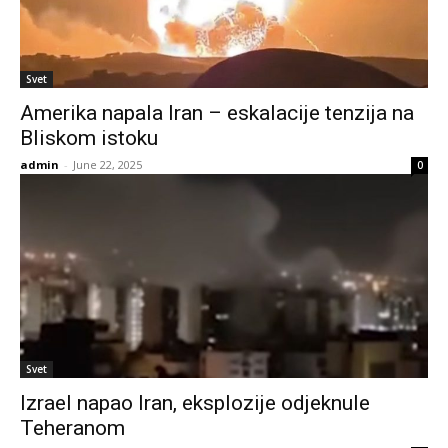
Svet
Amerika napala Iran – eskalacije tenzija na
Bliskom istoku
admin
-
June 22, 2025
0
Svet
Izrael napao Iran, eksplozije odjeknule
Teheranom