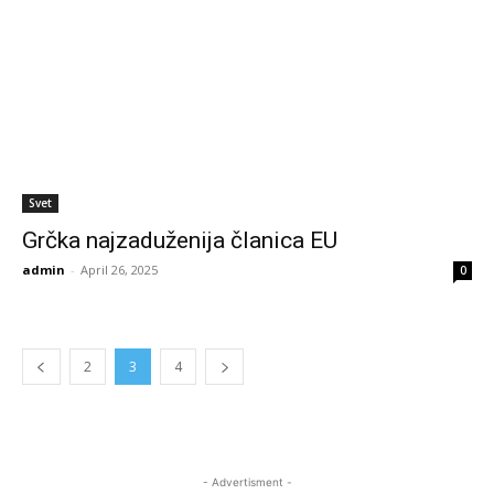
Svet
Grčka najzaduženija članica EU
admin
-
April 26, 2025
0
2
3
4
- Advertisment -