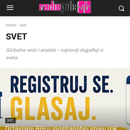
Home
Svet
SVET
Globalne vesti i analize – najnoviji događaji iz
sveta
SVET
Državljani BiH u inostranstvu imaju rok