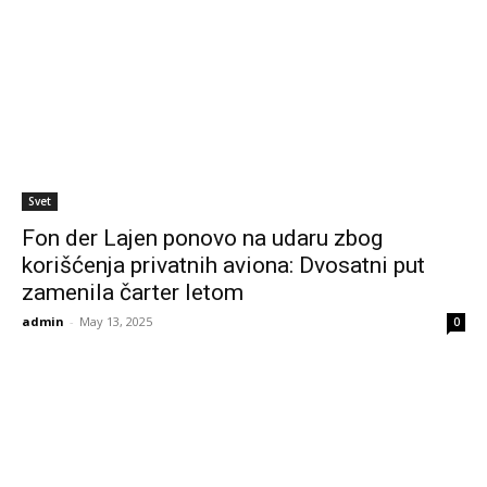
Svet
Fon der Lajen ponovo na udaru zbog
korišćenja privatnih aviona: Dvosatni put
zamenila čarter letom
admin
-
May 13, 2025
0