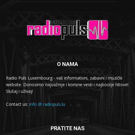
O NAMA
Radio Puls Luxembourg - vaš informativni, zabavni i muzički
website. Donosimo najvažnije i korisne vesti i najboolje hitove!
Slušaj i uživaj!
Contact us:
info @ radiopuls.lu
PRATITE NAS