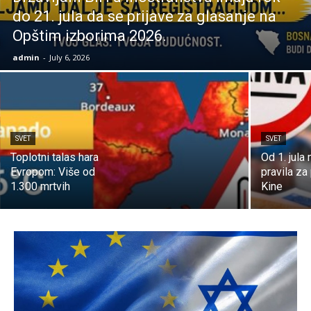
do 21. jula da se prijave za glasanje na
Opštim izborima 2026.
admin
-
July 6, 2026
SVET
SVET
Toplotni talas hara
Od 1. jula
Evropom: Više od
pravila za 
1.300 mrtvih
Kine