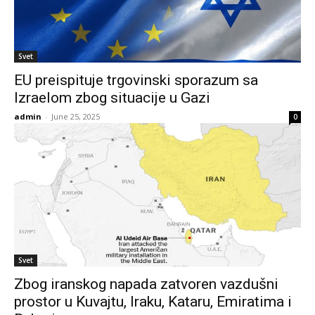
Svet
EU preispituje trgovinski sporazum sa
Izraelom zbog situacije u Gazi
admin
-
June 25, 2025
0
Svet
Zbog iranskog napada zatvoren vazdušni
prostor u Kuvajtu, Iraku, Kataru, Emiratima i