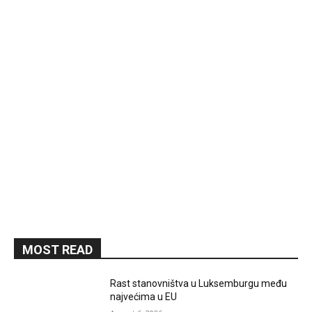
MOST READ
Rast stanovništva u Luksemburgu među
najvećima u EU