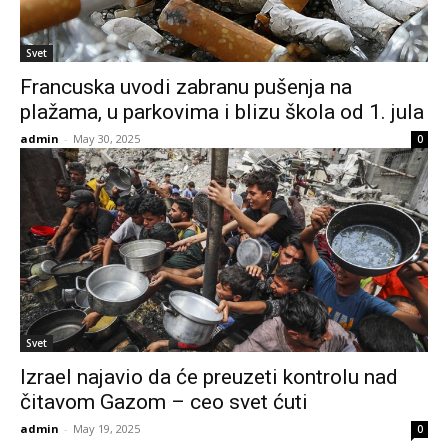
Svet
Francuska uvodi zabranu pušenja na
plažama, u parkovima i blizu škola od 1. jula
admin
-
May 30, 2025
0
Svet
Izrael najavio da će preuzeti kontrolu nad
čitavom Gazom – ceo svet ćuti
admin
-
May 19, 2025
0