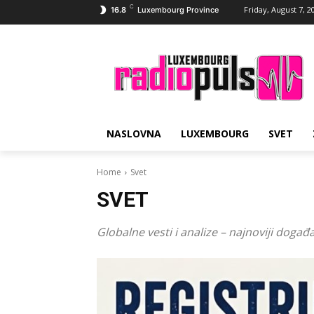
C
Friday, August 7, 2
16.8
Luxembourg Province
NASLOVNA
LUXEMBOURG
SVET
Home
Svet
SVET
Globalne vesti i analize – najnoviji događaj