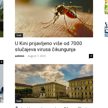
Svet
e
U Kini prijavljeno više od 7000
slučajeva virusa čikungunja
admin
-
August 7, 2025
0
0
Svet