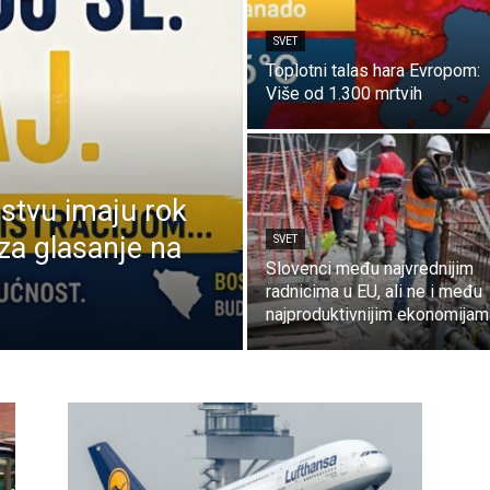
SVET
Toplotni talas hara Evropom:
Više od 1.300 mrtvih
nstvu imaju rok
 za glasanje na
SVET
Slovenci među najvrednijim
radnicima u EU, ali ne i među
najproduktivnijim ekonomijam