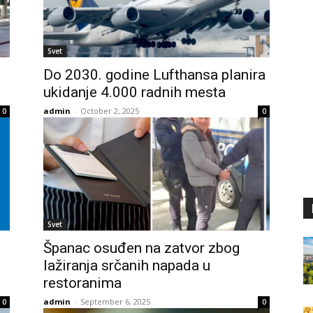
Svet
Do 2030. godine Lufthansa planira
ukidanje 4.000 radnih mesta
admin
-
October 2, 2025
0
0
Svet
Španac osuđen na zatvor zbog
lažiranja srčanih napada u
restoranima
admin
-
September 6, 2025
0
0