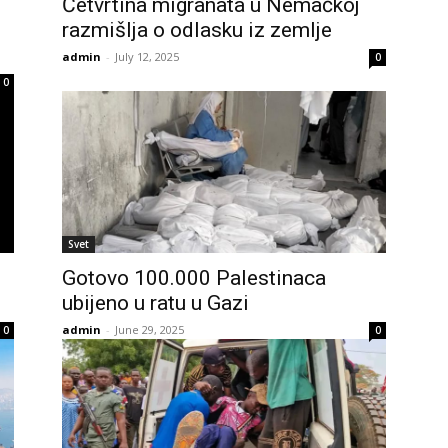
Četvrtina migranata u Nemačkoj
razmišlja o odlasku iz zemlje
admin
-
July 12, 2025
0
0
Svet
Gotovo 100.000 Palestinaca
ubijeno u ratu u Gazi
admin
-
June 29, 2025
0
0