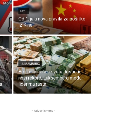
SVET
Od 1. jula nova pravila za pošiljke
iz Kine
LUKSEMBURG
Broj milionera u svetu dostigao
novi rekord, Luksemburg među
a
liderima rasta
- Advertisment -