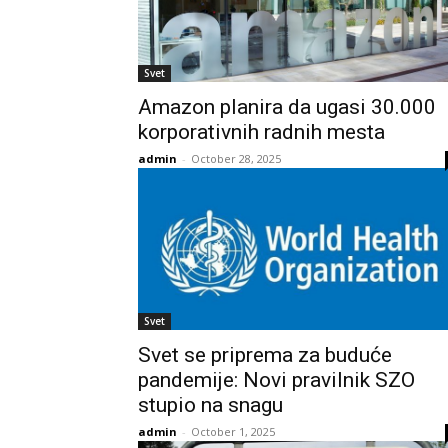
Svet
Amazon planira da ugasi 30.000
korporativnih radnih mesta
admin
-
October 28, 2025
Svet
Svet se priprema za buduće
pandemije: Novi pravilnik SZO
stupio na snagu
admin
-
October 1, 2025