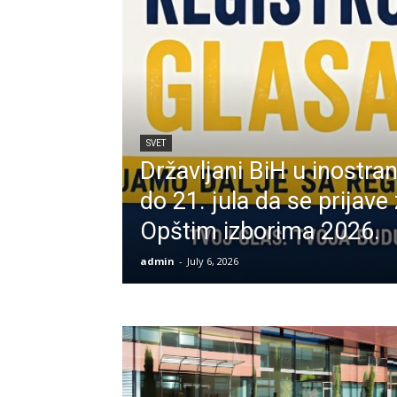
SVET
Državljani BiH u inostra
do 21. jula da se prijave
Opštim izborima 2026.
admin
-
July 6, 2026