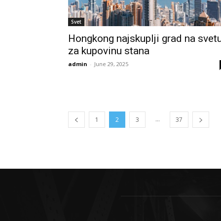
Svet
Hongkong najskuplji grad na svet
za kupovinu stana
admin
-
June 29, 2025
...
1
2
3
37