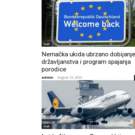
Svet
Nemačka ukida ubrzano dobijanj
državljanstva i program spajanja
porodice
admin
-
August 13, 2025
Svet