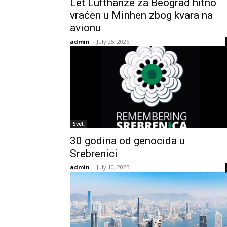
Let Lufthanze za Beograd hitno
vraćen u Minhen zbog kvara na
avionu
admin
-
July 25, 2025
Svet
30 godina od genocida u
Srebrenici
admin
-
July 10, 2025