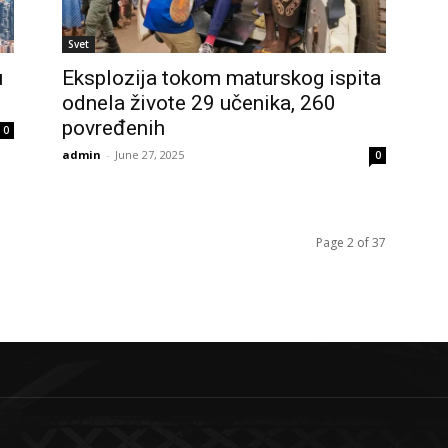
Svet
u
Eksplozija tokom maturskog ispita
odnela živote 29 učenika, 260
povređenih
0
admin
-
June 27, 2025
0
Page 2 of 37