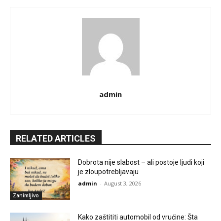
admin
RELATED ARTICLES
Dobrota nije slabost – ali postoje ljudi koji
je zloupotrebljavaju
admin
-
August 3, 2026
Zanimljivo
Kako zaštititi automobil od vrućine: Šta