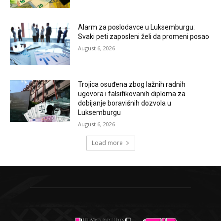
Alarm za poslodavce u Luksemburgu:
Svaki peti zaposleni želi da promeni posao
August 6, 2026
Trojica osuđena zbog lažnih radnih
ugovora i falsifikovanih diploma za
dobijanje boravišnih dozvola u
Luksemburgu
August 6, 2026
Load more