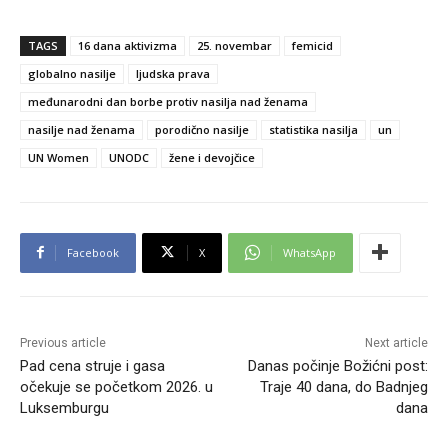
TAGS
16 dana aktivizma
25. novembar
femicid
globalno nasilje
ljudska prava
međunarodni dan borbe protiv nasilja nad ženama
nasilje nad ženama
porodično nasilje
statistika nasilja
un
UN Women
UNODC
žene i devojčice
Facebook
X
WhatsApp
Previous article
Next article
Pad cena struje i gasa
Danas počinje Božićni post:
očekuje se početkom 2026. u
Traje 40 dana, do Badnjeg
Luksemburgu
dana