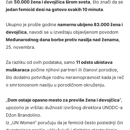
čak
50.000 žena i devojčica širom sveta
, što znači da se
jedan femicid desi na gotovo svakih 10 minuta
.
Ukupno je prošle godine
namerno ubijeno 83.000 žena i
devojčica
, navodi se u izveštaju objavljenom povodom
Međunarodnog dana borbe protiv nasilja nad ženama
,
25. novembra.
Za razliku od ovih podataka, samo
11 odsto ubistava
muškaraca
počine njihovi partneri ili članovi porodice,
što dodatno potvrđuje rodnu neravnopravnost kada je reč
o smrtonosnom nasilju u porodičnom okruženju.
„
Dom ostaje opasno mesto za previše žena i devojčica
“,
upozorio je vršilac dužnosti izvršnog direktora UNODC-a
Džon Brandolino.
Iz „UN Women“ poručuju da je femicid često poslednji čin