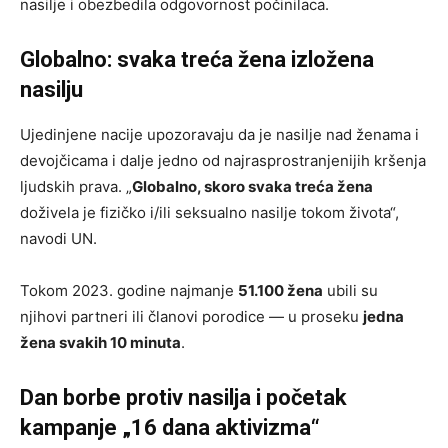
nasilje i obezbedila odgovornost počinilaca.
Globalno: svaka treća žena izložena
nasilju
Ujedinjene nacije upozoravaju da je nasilje nad ženama i
devojčicama i dalje jedno od najrasprostranjenijih kršenja
ljudskih prava. „
Globalno, skoro svaka treća žena
doživela je fizičko i/ili seksualno nasilje tokom života“,
navodi UN.
Tokom 2023. godine najmanje
51.100 žena
ubili su
njihovi partneri ili članovi porodice — u proseku
jedna
žena svakih 10 minuta
.
Dan borbe protiv nasilja i početak
kampanje „16 dana aktivizma“