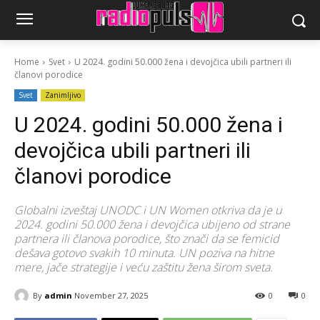
Home
Svet
U 2024. godini 50.000 žena i devojčica ubili partneri ili
članovi porodice
Svet
Zanimljivo
U 2024. godini 50.000 žena i
devojčica ubili partneri ili
članovi porodice
Globalni izveštaj UNODC i UN Women otkriva da je u
2024. godini 50.000 žena i devojčica ubijeno od strane
partnera ili članova porodice, što znači da se femicid
dešava gotovo svakih 10 minuta. UN poziva na hitne
mere, jače strategije i veću zaštitu žena širom sveta.
By
admin
November 27, 2025
0
0