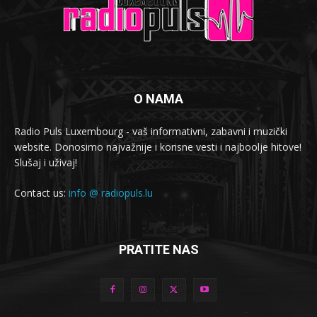
O NAMA
Radio Puls Luxembourg - vaš informativni, zabavni i muzički
website. Donosimo najvažnije i korisne vesti i najboolje hitove!
Slušaj i uživaj!
Contact us:
info @ radiopuls.lu
PRATITE NAS