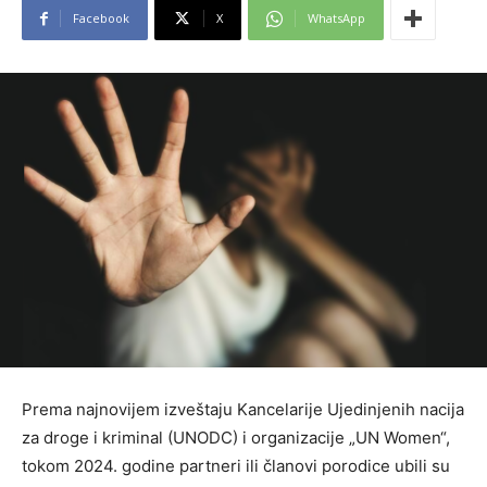
Facebook
X
WhatsApp
Prema najnovijem izveštaju Kancelarije Ujedinjenih nacija
za droge i kriminal (UNODC) i organizacije „UN Women“,
tokom 2024. godine partneri ili članovi porodice ubili su