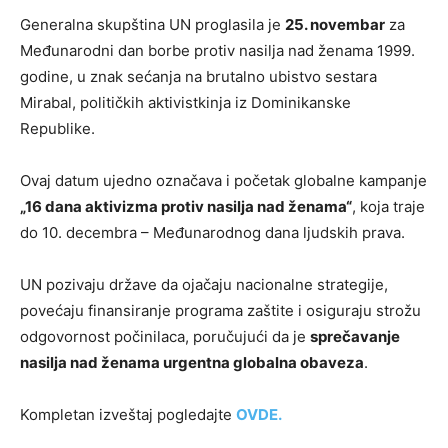
Generalna skupština UN proglasila je
25. novembar
za
Međunarodni dan borbe protiv nasilja nad ženama 1999.
godine, u znak sećanja na brutalno ubistvo sestara
Mirabal, političkih aktivistkinja iz Dominikanske
Republike.
Ovaj datum ujedno označava i početak globalne kampanje
„16 dana aktivizma protiv nasilja nad ženama“
, koja traje
do 10. decembra – Međunarodnog dana ljudskih prava.
UN pozivaju države da ojačaju nacionalne strategije,
povećaju finansiranje programa zaštite i osiguraju strožu
odgovornost počinilaca, poručujući da je
sprečavanje
nasilja nad ženama urgentna globalna obaveza
.
Kompletan izveštaj pogledajte
OVDE.