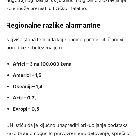
dugotrajnog nasilja, uključujući i digitalno zlostavljanje
koje može prerasti u fizičko i fatalno.
Regionalne razlike alarmantne
Najviša stopa femicida koje počine partneri ili članovi
porodice zabeležena je u:
Africi – 3 na 100.000 žena
,
Americi – 1,5
,
Okeaniji – 1,4
,
Aziji – 0,7
,
Evropi – 0,5
.
UN ističu da je ključno unaprediti prikupljanje podataka
kako bi se omogućilo pravovremeno delovanje, sprečilo