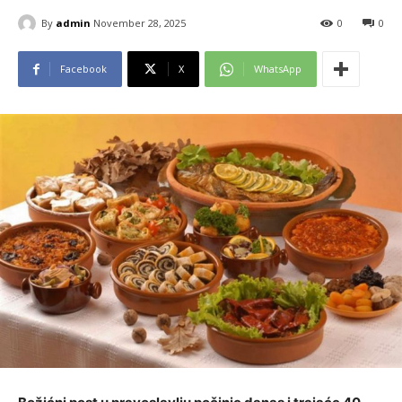
By
admin
November 28, 2025
0
0
Facebook
X
WhatsApp