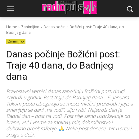
Home
Zanimljivo
Danas počinje Božićni post: Traje 40 dana, do
Badnjeg dana
Zanimljivo
Danas počinje Božićni post:
Traje 40 dana, do Badnjeg
dana
Pravoslavni vernici danas započinju Božićni post, drugi
najduži u godini. Post traje do Badnjeg dana – 6. januara.
Tokom posta izbegavaju se meso, mlečni proizvodi i jaja, a
smenjuju se dani „na vodi“, ulju i ribi. Najstroži dan je
Badnji dan – post na vodi. Post nije samo uzdržavanje od
hrane, već i vreme za molitvu, mir, dobročinstvo i
duhovno preobraženje.
Neka post donese mir u srcu i
snagu u duši.