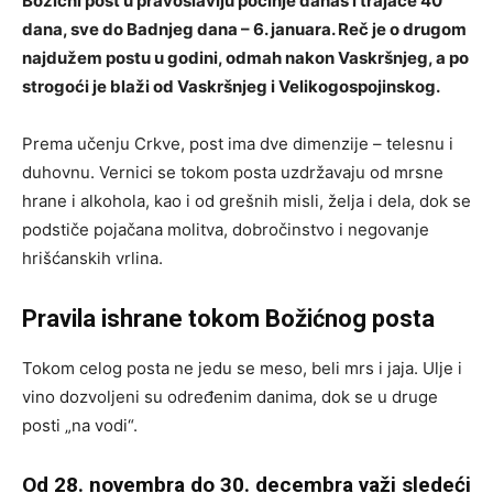
Božićni post u pravoslavlju počinje danas i trajaće 40
dana, sve do Badnjeg dana – 6. januara. Reč je o drugom
najdužem postu u godini, odmah nakon Vaskršnjeg, a po
strogoći je blaži od Vaskršnjeg i Velikogospojinskog.
Prema učenju Crkve, post ima dve dimenzije – telesnu i
duhovnu. Vernici se tokom posta uzdržavaju od mrsne
hrane i alkohola, kao i od grešnih misli, želja i dela, dok se
podstiče pojačana molitva, dobročinstvo i negovanje
hrišćanskih vrlina.
Pravila ishrane tokom Božićnog posta
Tokom celog posta ne jedu se meso, beli mrs i jaja. Ulje i
vino dozvoljeni su određenim danima, dok se u druge
posti „na vodi“.
Od 28. novembra do 30. decembra važi sledeći