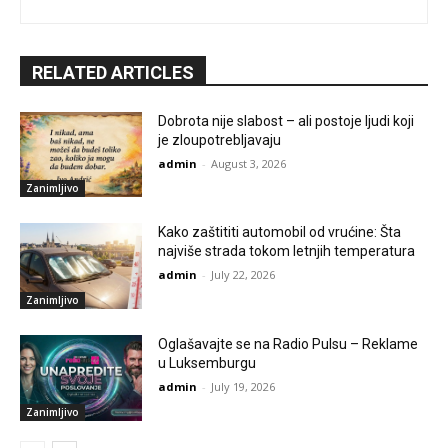
RELATED ARTICLES
Dobrota nije slabost – ali postoje ljudi koji
je zloupotrebljavaju
admin
-
August 3, 2026
Zanimljivo
Kako zaštititi automobil od vrućine: Šta
najviše strada tokom letnjih temperatura
admin
-
July 22, 2026
Zanimljivo
Oglašavajte se na Radio Pulsu – Reklame
u Luksemburgu
admin
-
July 19, 2026
Zanimljivo