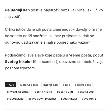
Na
Badnji dan
post je najstroži: bez ulja i vina, isključivo
„na vodi“.
Crkva ističe da je cilj posta umerenost – dovoljno hrane
da se telo održi snažnim, ali bez prejedanja, dok se
duhovno uzdržavanje smatra podjednako važnim.
Podsećamo, sve slave koje padaju u vreme posta, poput
Svetog Nikole
(19. decembar), obavezno se obeležavaju
posnom trpezom.
TAGS
40 dana posta
badnji dan
bozic
Božićni post
crkveni kalendar
posna hrana
post na ulju
post na vodi
pravoslavlje
pravoslavni praznici
Sveti Nikola
Vavedenje