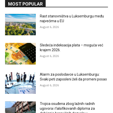
MOST POPULAR
Rast stanovništva u Luksemburgu među
najvećima u EU
August 6, 2026
Sledeća indeksacija plata – moguća već
krajem 2026.
August 6, 2026
Alarm za poslodavce u Luksemburgu:
Svaki peti zaposleni želi da promeni posao
August 6, 2026
Trojica osuđena zbog lažnih radnih
ugovora i falsifikovanih diploma za