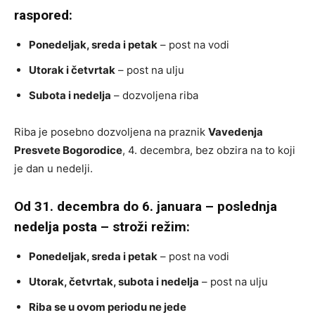
raspored:
Ponedeljak, sreda i petak
– post na vodi
Utorak i četvrtak
– post na ulju
Subota i nedelja
– dozvoljena riba
Riba je posebno dozvoljena na praznik
Vavedenja
Presvete Bogorodice
, 4. decembra, bez obzira na to koji
je dan u nedelji.
Od 31. decembra do 6. januara – poslednja
nedelja posta – stroži režim:
Ponedeljak, sreda i petak
– post na vodi
Utorak, četvrtak, subota i nedelja
– post na ulju
Riba se u ovom periodu ne jede