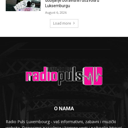
dobijanje boravišnih dozvola u
Luksemburgu
August 6, 2026
Load more
O NAMA
Radio Puls Luxembourg - vaš informativni, zabavni i muzički
website. Donosimo najvažnije i korisne vesti i najboolje hitove!