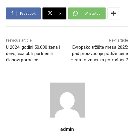
Facebook
X
WhatsApp
Previous article
Next article
U 2024. godini 50.000 žena i
Evropsko tržište mesa 2025:
devojčica ubili partneri ili
pad proizvodnje podiže cene
članovi porodice
– šta to znači za potrošače?
admin