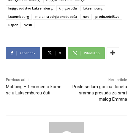
knjigovodstvo Luksemburg
knjigovođa
luksemburg
Luxembourg
mala i srednja preduzeća
nws
preduzetništvo
uspeh
vesti
Facebook
X
WhatsApp
Previous article
Next article
Mobbing – fenomen o kome
Posle sedam godina doneta
se u Luksemburgu ćuti
sramna presuda za smrt
malog Emrana