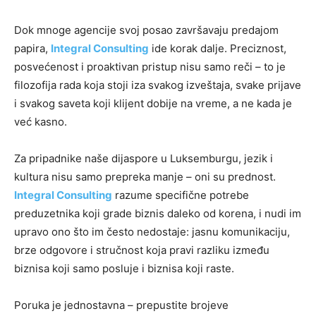
Dok mnoge agencije svoj posao završavaju predajom
papira,
Integral Consulting
ide korak dalje. Preciznost,
posvećenost i proaktivan pristup nisu samo reči – to je
filozofija rada koja stoji iza svakog izveštaja, svake prijave
i svakog saveta koji klijent dobije na vreme, a ne kada je
već kasno.
Za pripadnike naše dijaspore u Luksemburgu, jezik i
kultura nisu samo prepreka manje – oni su prednost.
Integral Consulting
razume specifične potrebe
preduzetnika koji grade biznis daleko od korena, i nudi im
upravo ono što im često nedostaje: jasnu komunikaciju,
brze odgovore i stručnost koja pravi razliku između
biznisa koji samo posluje i biznisa koji raste.
Poruka je jednostavna – prepustite brojeve