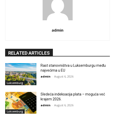
admin
RELATED ARTICLES
Rast stanovništva u Luksemburgu među
najvećima u EU
admin
-
August 6, 2026
Luksemburg
Sledeća indeksacija plata – moguća već
krajem 2026.
admin
-
August 6, 2026
Luksemburg