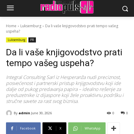
Home
Luksemburg
Da li vaše knjigovodstvo prati tempo vašeg
uspeha?
Luksemburg
PR
Da li vaše knjigovodstvo prati
tempo vašeg uspeha?
Integral Consulting Sarl iz Hesperanža nudi preciznost,
posvećenost i partnerski pristup knjigovodstvu koji ide
dalje od pukog predavanja papira – idealno rešenje za
preduzetnike iz dijaspore koji žele proaktivnu podršku i
stručne savete za rast svog biznisa.
By
admin
June 30, 2026
0
0
Facebook
X
WhatsApp