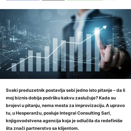
Svaki preduzetnik postavlja sebi jedno isto pitanje – da li
moj biznis dobija podršku kakvu zaslužuje? Kada su
brojevi u pitanju, nema mesta za improvizaciju. A upravo
tu, u Hesperanžu, posluje Integral Consulting Sarl,
knjigovodstvena agencija koja je odlučila da redefiniše
šta znači partnerstvo sa klijentom.