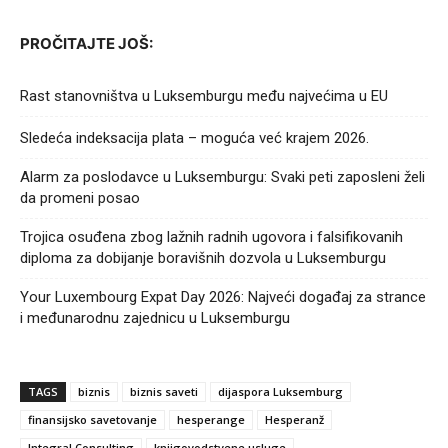
PROČITAJTE JOŠ:
Rast stanovništva u Luksemburgu među najvećima u EU
Sledeća indeksacija plata – moguća već krajem 2026.
Alarm za poslodavce u Luksemburgu: Svaki peti zaposleni želi
da promeni posao
Trojica osuđena zbog lažnih radnih ugovora i falsifikovanih
diploma za dobijanje boravišnih dozvola u Luksemburgu
Your Luxembourg Expat Day 2026: Najveći događaj za strance
i međunarodnu zajednicu u Luksemburgu
TAGS
biznis
biznis saveti
dijaspora Luksemburg
finansijsko savetovanje
hesperange
Hesperanž
Integral Consulting
knjigovodstvene usluge