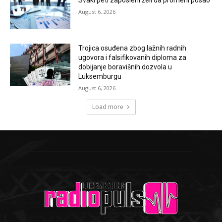
Svaki peti zaposleni želi da promeni posao
August 6, 2026
Trojica osuđena zbog lažnih radnih
ugovora i falsifikovanih diploma za
dobijanje boravišnih dozvola u
Luksemburgu
August 6, 2026
Load more