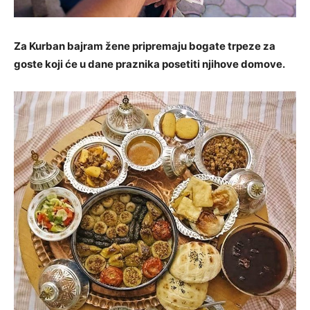
Za Kurban bajram žene pripremaju bogate trpeze za
goste koji će u dane praznika posetiti njihove domove.