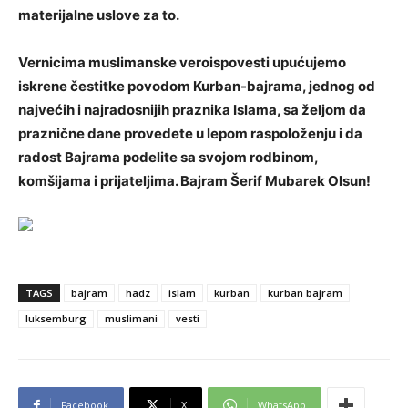
materijalne uslove za to.
Vernicima muslimanske veroispovesti upućujemo
iskrene čestitke povodom Kurban-bajrama, jednog od
najvećih i najradosnijih praznika Islama, sa željom da
praznične dane provedete u lepom raspoloženju i da
radost Bajrama podelite sa svojom rodbinom,
komšijama i prijateljima. Bajram Šerif Mubarek Olsun!
TAGS
bajram
hadz
islam
kurban
kurban bajram
luksemburg
muslimani
vesti
Facebook
X
WhatsApp