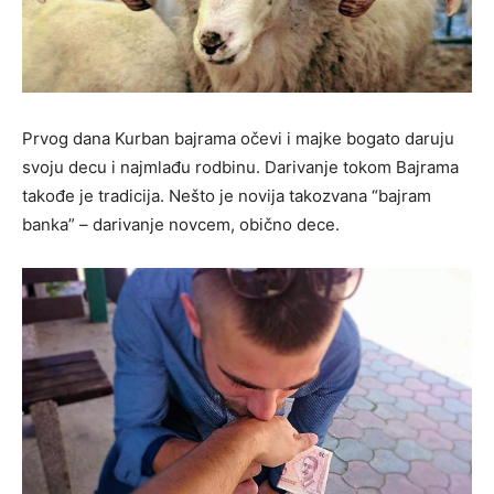
Prvog dana Kurban bajrama očevi i majke bogato daruju
svoju decu i najmlađu rodbinu. Darivanje tokom Bajrama
takođe je tradicija. Nešto je novija takozvana “bajram
banka” – darivanje novcem, obično dece.