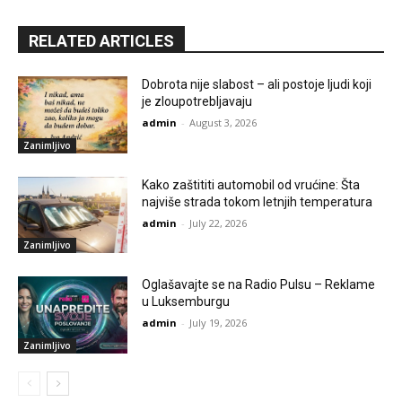
RELATED ARTICLES
Dobrota nije slabost – ali postoje ljudi koji
je zloupotrebljavaju
admin
-
August 3, 2026
Zanimljivo
Kako zaštititi automobil od vrućine: Šta
najviše strada tokom letnjih temperatura
admin
-
July 22, 2026
Zanimljivo
Oglašavajte se na Radio Pulsu – Reklame
u Luksemburgu
admin
-
July 19, 2026
Zanimljivo