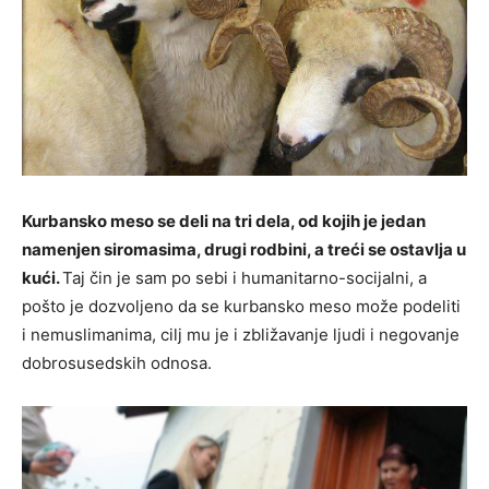
Kurbansko meso se deli na tri dela, od kojih je jedan
namenjen siromasima, drugi rodbini, a treći se ostavlja u
kući.
Taj čin je sam po sebi i humanitarno-socijalni, a
pošto je dozvoljeno da se kurbansko meso može podeliti
i nemuslimanima, cilj mu je i zbližavanje ljudi i negovanje
dobrosusedskih odnosa.