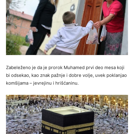
Zabeleženo je da je prorok Muhamed prvi deo mesa koji
bi odsekao, kao znak pažnje i dobre volje, uvek poklanjao
komšijama – jevrejinu i hrišćaninu.