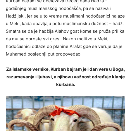
Kurban bajram se obeležava trećeg dana Hadža –
godišnjeg muslimanskog hodočašća, pa se naziva i
Hadžijski, jer se u to vreme muslimani hodočasnici nalaze
u Meki, kada obavljaju petu muslimansku dužnost – hadž.
Smatra se da je hadžija Alahov gost kome se pruža prilika
da mu se oproste svi gresi. Nakon molitve u Meki,
hodočasnici odlaze do planine Arafat gde se veruje da je
Muhamed poslednji put propovedao.
Za islamske vernike, Kurban bajram je i dan vere u Boga,
razumevanja i ljubavi, a njihovu važnost određuje klanje
kurbana.