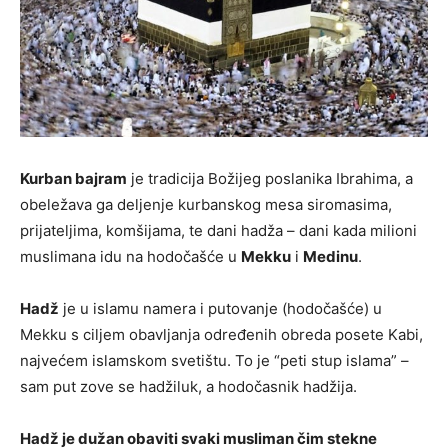
Kurban bajram
je tradicija Božijeg poslanika Ibrahima, a
obeležava ga deljenje kurbanskog mesa siromasima,
prijateljima, komšijama, te dani hadža – dani kada milioni
muslimana idu na hodočašće u
Mekku
i
Medinu
.
Hadž
je u islamu namera i putovanje (hodočašće) u
Mekku s ciljem obavljanja određenih obreda posete Kabi,
najvećem islamskom svetištu. To je “peti stup islama” –
sam put zove se hadžiluk, a hodočasnik hadžija.
Hadž je dužan obaviti svaki musliman čim stekne