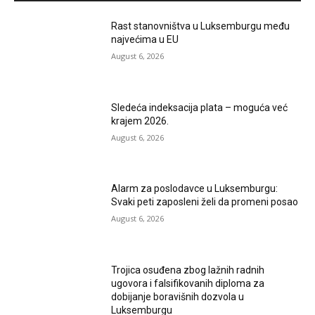
Rast stanovništva u Luksemburgu među
najvećima u EU
August 6, 2026
Sledeća indeksacija plata – moguća već
krajem 2026.
August 6, 2026
Alarm za poslodavce u Luksemburgu:
Svaki peti zaposleni želi da promeni posao
August 6, 2026
Trojica osuđena zbog lažnih radnih
ugovora i falsifikovanih diploma za
dobijanje boravišnih dozvola u
Luksemburgu