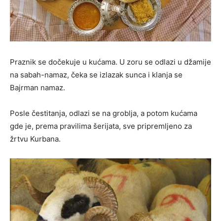
Praznik se dočekuje u kućama. U zoru se odlazi u džamije
na sabah-namaz, čeka se izlazak sunca i klanja se
Bajrman namaz.
Posle čestitanja, odlazi se na groblja, a potom kućama
gde je, prema pravilima šerijata, sve pripremljeno za
žrtvu Kurbana.