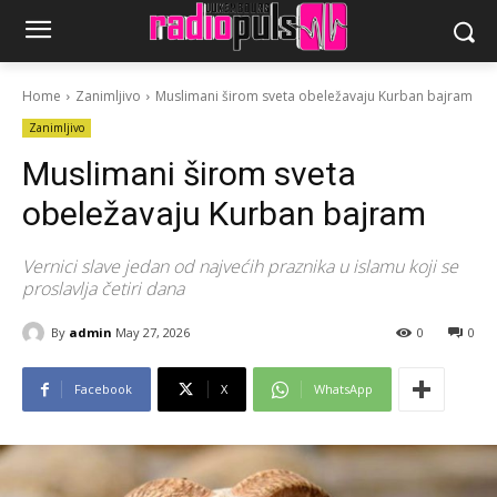
Home
Zanimljivo
Muslimani širom sveta obeležavaju Kurban bajram
Zanimljivo
Muslimani širom sveta
obeležavaju Kurban bajram
Vernici slave jedan od najvećih praznika u islamu koji se
proslavlja četiri dana
By
admin
May 27, 2026
0
0
Facebook
X
WhatsApp