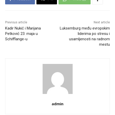
Previous article
Next article
Kadir Nukić i Marijana
Luksemburg među evropskim
Petković 23. maja u
liderima po stresu i
Schifflange-u
usamljenosti na radnom
mestu
admin