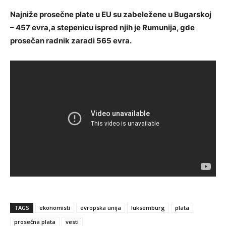
Najniže prosečne plate u EU su zabeležene u Bugarskoj
– 457 evra,a stepenicu ispred njih je Rumunija, gde
prosečan radnik zaradi 565 evra.
TAGS
ekonomisti
evropska unija
luksemburg
plata
prosečna plata
vesti