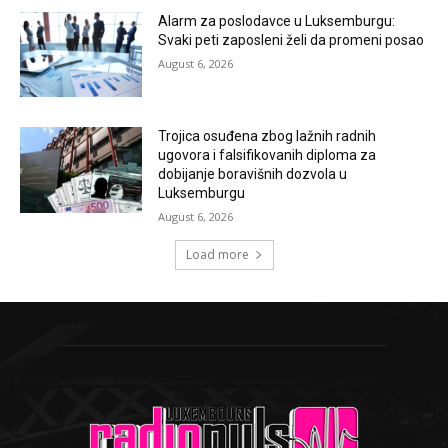
Alarm za poslodavce u Luksemburgu:
Svaki peti zaposleni želi da promeni posao
August 6, 2026
Trojica osuđena zbog lažnih radnih
ugovora i falsifikovanih diploma za
dobijanje boravišnih dozvola u
Luksemburgu
August 6, 2026
Load more