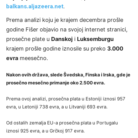
balkans.aljazeera.net
.
Prema analizi koju je krajem decembra prošle
godine Fišer objavio na svojoj internet stranici,
prosečne plate u
Danskoj
i
Luksemburgu
krajem prošle godine iznosile su preko
3.000
evra
meesečno.
Nakon ovih država, slede Švedska, Finska i Irska, gde je
prosečno mesečno primanje oko 2.500 evra.
Prema ovoj analizi, prosečna plata u Estoniji iznosi 957
evra, u Letoniji 738 evra, a u Litvaniji 693 evra.
Od ostalih zemalja EU-a prosečna plata u Portugalu
iznosi 925 evra, a u Grčkoj 917 evra.