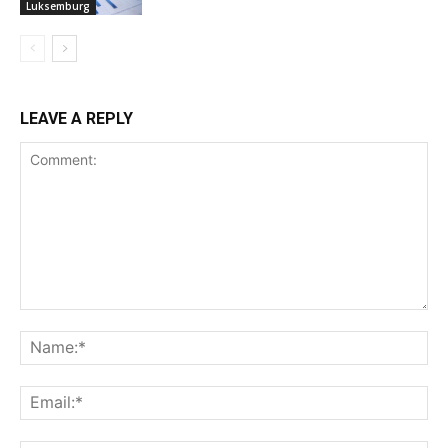
Luksemburg
LEAVE A REPLY
Comment:
Na
Ema