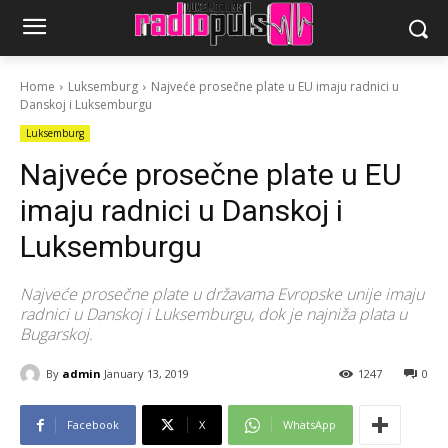
Home
Luksemburg
Najveće prosečne plate u EU imaju radnici u
Danskoj i Luksemburgu
Luksemburg
Najveće prosečne plate u EU
imaju radnici u Danskoj i
Luksemburgu
Najveće prosečne plate u državama Evropske unije imaju
radnici u Danskoj i Luksemburgu, dok je najniža plata u
Bugarskoj.
By
admin
January 13, 2019
1247
0
Facebook
X
WhatsApp