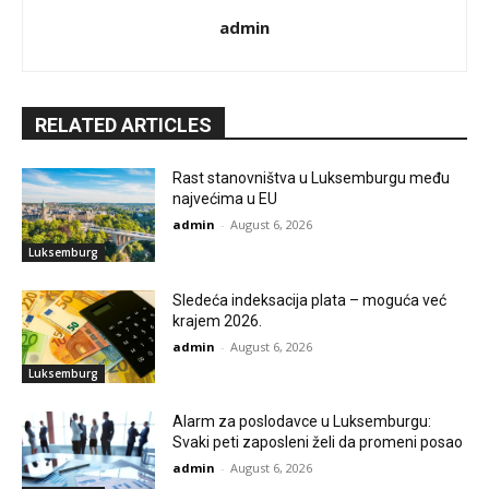
admin
RELATED ARTICLES
Rast stanovništva u Luksemburgu među
najvećima u EU
admin
-
August 6, 2026
Luksemburg
Sledeća indeksacija plata – moguća već
krajem 2026.
admin
-
August 6, 2026
Luksemburg
Alarm za poslodavce u Luksemburgu:
Svaki peti zaposleni želi da promeni posao
admin
-
August 6, 2026