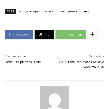
TAGS
australian open
novak
novak djokovic
tenis
Facebook
X
WhatsApp
Previous article
Next article
Učitelj sa prutom u ruci
Od 1. februara plate i penzije
veće za 2,5%