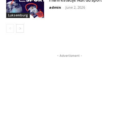
manifestacije Nuit du sport
admin
-
June 2, 2026
Luksemburg
- Advertisment -