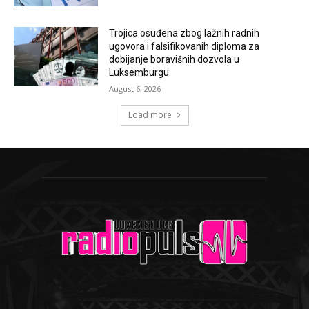
Trojica osuđena zbog lažnih radnih
ugovora i falsifikovanih diploma za
dobijanje boravišnih dozvola u
Luksemburgu
August 6, 2026
Load more