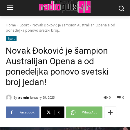
Home
Sport
Novak Đoković je šampion Australijan Opena a od
ponedeljka ponovo svetski broj...
Sport
Novak Đoković je šampion
Australijan Opena a od
ponedeljka ponovo svetski
broj jedan!
By
admin
January 29, 2023
0
0
Facebook
X
WhatsApp