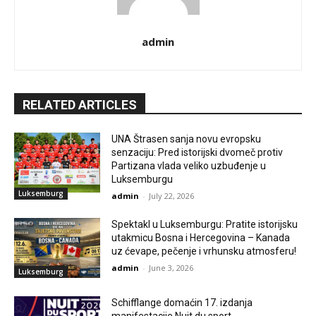
admin
RELATED ARTICLES
UNA Štrasen sanja novu evropsku
senzaciju: Pred istorijski dvomeč protiv
Partizana vlada veliko uzbuđenje u
Luksemburgu
Luksemburg
admin
-
July 22, 2026
Spektakl u Luksemburgu: Pratite istorijsku
utakmicu Bosna i Hercegovina – Kanada
uz ćevape, pečenje i vrhunsku atmosferu!
admin
-
June 3, 2026
Luksemburg
Schifflange domaćin 17. izdanja