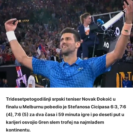
Tridesetpetogodišnji srpski teniser Novak Đokoić u
finalu u Melburnu pobedio je Stefanosa Cicipasa 6:3, 7:6
(4), 7:6 (5) za dva časa i 59 minuta igre i po deseti put u
karijeri osvojio Gren slem trofej na najmlađem
kontinentu.