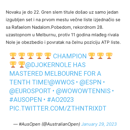
Novaku je do 22. Gren slem titule došao uz samo jedan
izgubljen set i na prvom mestu večne liste izjednačio se
sa Rafaelom Nadalom.Pobedom, rekordnom 28.
uzastopnom u Melburnu, protiv 11 godina mlađeg rivala
Nole je obezbedio i povratak na čelnu poziciju ATP liste.
CHAMPION
@DJOKERNOLE
HAS
MASTERED MELBOURNE FOR A
TENTH TIME!
@WWOS
•
@ESPN
•
@EUROSPORT
•
@WOWOWTENNIS
•
#AUSOPEN
•
#AO2023
PIC.TWITTER.COM/ZTHNTRIXDT
— #AusOpen (@AustralianOpen)
January 29, 2023