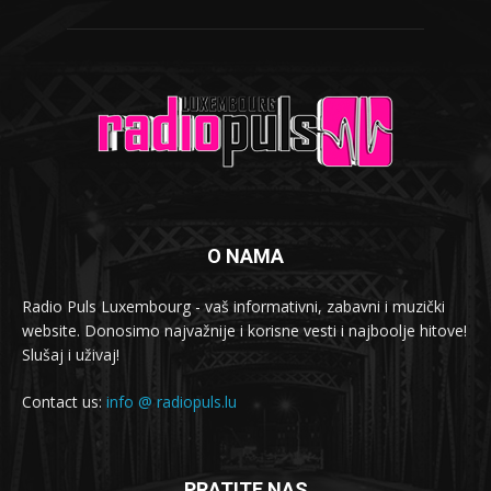
O NAMA
Radio Puls Luxembourg - vaš informativni, zabavni i muzički
website. Donosimo najvažnije i korisne vesti i najboolje hitove!
Slušaj i uživaj!
Contact us:
info @ radiopuls.lu
PRATITE NAS