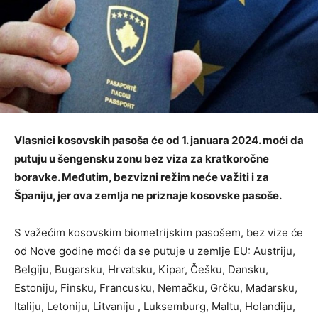
Vlasnici kosovskih pasoša će od 1. januara 2024. moći da
putuju u šengensku zonu bez viza za kratkoročne
boravke. Međutim, bezvizni režim neće važiti i za
Španiju, jer ova zemlja ne priznaje kosovske pasoše.
S važećim kosovskim biometrijskim pasošem, bez vize će
od Nove godine moći da se putuje u zemlje EU: Austriju,
Belgiju, Bugarsku, Hrvatsku, Kipar, Češku, Dansku,
Estoniju, Finsku, Francusku, Nemačku, Grčku, Mađarsku,
Italiju, Letoniju, Litvaniju , Luksemburg, Maltu, Holandiju,