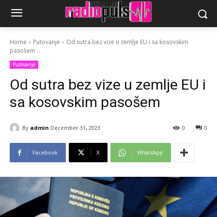
Home
Putovanje
Od sutra bez vize u zemlje EU i sa kosovskim
pasošem
Putovanje
Od sutra bez vize u zemlje EU i
sa kosovskim pasošem
By
admin
December 31, 2023
0
0
Facebook
X
WhatsApp