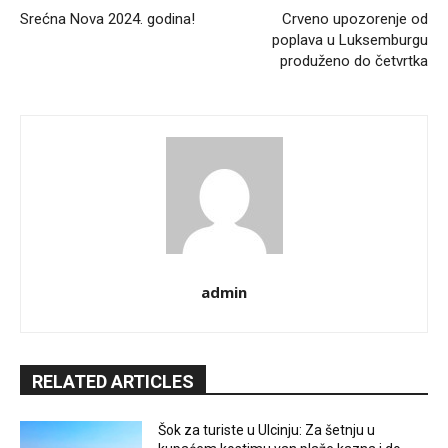
Srećna Nova 2024. godina!
Crveno upozorenje od
poplava u Luksemburgu
produženo do četvrtka
admin
RELATED ARTICLES
Šok za turiste u Ulcinju: Za šetnju u