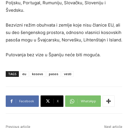
Poljsku, Portugal, Rumuniju, Slovačku, Sloveniju i
Švedsku.
Bezvizni režim obuhvata i zemlje koje nisu članice EU, ali
su deo šengenskog prostora, odnosno vlasnici kosovskih
pasoša mogu u Švajcarsku, Norvešku, Lihtenštajn i Island.
Putovanja bez vize u Španiju neće biti moguća.
TAGS
eu
kosovo
pasos
vesti
Facebook
X
WhatsApp
Previous article
Next article