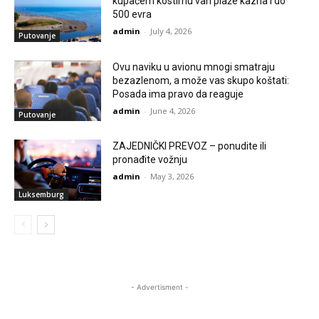
kupaćem kostimu van plaže kazna i do
500 evra
admin
-
July 4, 2026
Putovanje
Ovu naviku u avionu mnogi smatraju
bezazlenom, a može vas skupo koštati:
Posada ima pravo da reaguje
admin
-
June 4, 2026
Putovanje
ZAJEDNIČKI PREVOZ – ponudite ili
pronađite vožnju
admin
-
May 3, 2026
Luksemburg
- Advertisment -