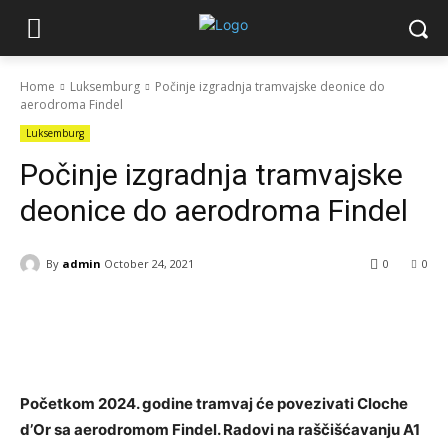
Home
Luksemburg
Počinje izgradnja tramvajske deonice do
aerodroma Findel
Luksemburg
Počinje izgradnja tramvajske
deonice do aerodroma Findel
By
admin
October 24, 2021
0
0
Facebook
X
WhatsApp
Linkedin
Početkom 2024. godine tramvaj će povezivati ​​Cloche
d’Or sa aerodromom Findel. Radovi na raščišćavanju A1