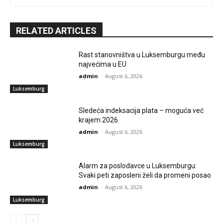
RELATED ARTICLES
Rast stanovništva u Luksemburgu među
najvećima u EU
admin
-
August 6, 2026
Luksemburg
Sledeća indeksacija plata – moguća već
krajem 2026.
admin
-
August 6, 2026
Luksemburg
Alarm za poslodavce u Luksemburgu:
Svaki peti zaposleni želi da promeni posao
admin
-
August 6, 2026
Luksemburg