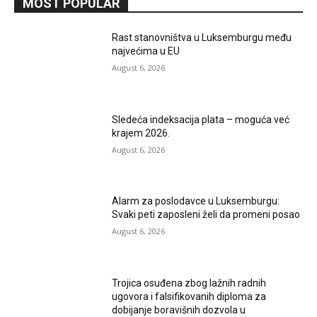
MOST POPULAR
Rast stanovništva u Luksemburgu među
najvećima u EU
August 6, 2026
Sledeća indeksacija plata – moguća već
krajem 2026.
August 6, 2026
Alarm za poslodavce u Luksemburgu:
Svaki peti zaposleni želi da promeni posao
August 6, 2026
Trojica osuđena zbog lažnih radnih
ugovora i falsifikovanih diploma za
dobijanje boravišnih dozvola u