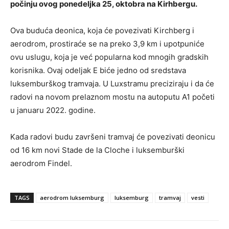
počinju ovog ponedeljka 25, oktobra na Kirhbergu.
Ova buduća deonica, koja će povezivati ​​Kirchberg i
aerodrom, prostiraće se na preko 3,9 km i upotpuniće
ovu uslugu, koja je već popularna kod mnogih gradskih
korisnika. Ovaj odeljak E biće jedno od sredstava
luksemburškog tramvaja. U Luxstramu preciziraju i da će
radovi na novom prelaznom mostu na autoputu A1 početi
u januaru 2022. godine.
Kada radovi budu završeni tramvaj će povezivati deonicu
od 16 km novi Stade de la Cloche i luksemburški
aerodrom Findel.
TAGS
aerodrom luksemburg
luksemburg
tramvaj
vesti