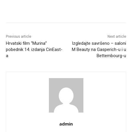
Facebook
X
WhatsApp
Linkedin
Previous article
Next article
Hrvatski film “Murina”
Izgledajte savršeno – saloni
pobednik 14. izdanja CinEast-
M Beauty na Gasperich-u i u
a
Bettembourg-u
admin