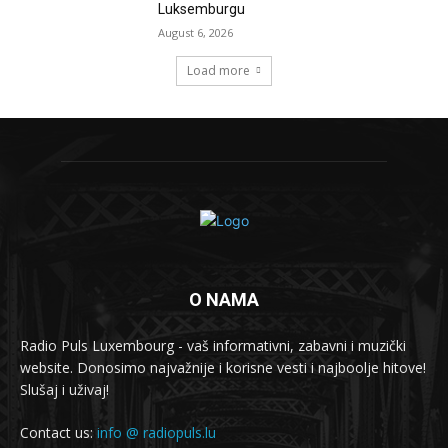
Luksemburgu
August 6, 2026
Load more
O NAMA
Radio Puls Luxembourg - vaš informativni, zabavni i muzički
website. Donosimo najvažnije i korisne vesti i najboolje hitove!
Slušaj i uživaj!
Contact us:
info @ radiopuls.lu