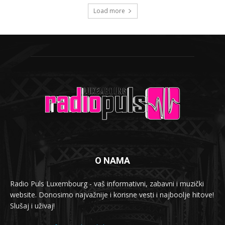
Load more
O NAMA
Radio Puls Luxembourg - vaš informativni, zabavni i muzički
website. Donosimo najvažnije i korisne vesti i najboolje hitove!
Slušaj i uživaj!