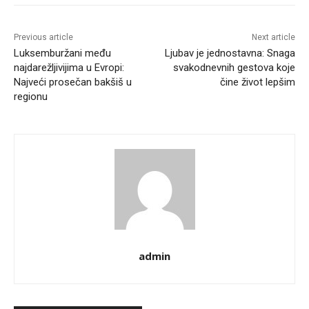
Previous article
Next article
Luksemburžani među
Ljubav je jednostavna: Snaga
najdarežljivijima u Evropi:
svakodnevnih gestova koje
Najveći prosečan bakšiš u
čine život lepšim
regionu
admin