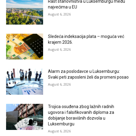
Rast stanovništva u Luksemburgu među
najvećima u EU
August 6, 2026
Sledeća indeksacija plata – moguća već
krajem 2026.
August 6, 2026
Alarm za poslodavce u Luksemburgu:
Svaki peti zaposleni želi da promeni posao
August 6, 2026
Trojica osuđena zbog lažnih radnih
ugovora i falsifikovanih diploma za
dobijanje boravišnih dozvola u
Luksemburgu
August 6, 2026