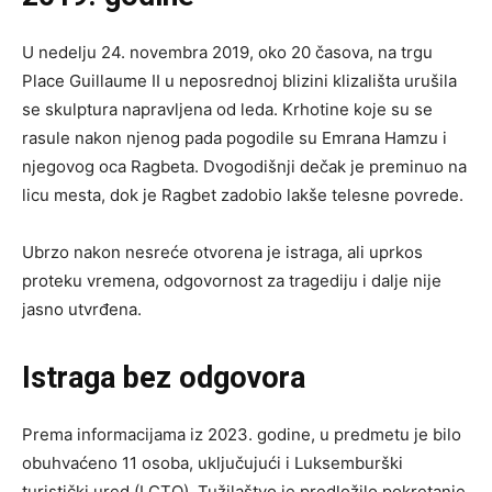
U nedelju 24. novembra 2019, oko 20 časova, na trgu
Place Guillaume II u neposrednoj blizini klizališta urušila
se skulptura napravljena od leda. Krhotine koje su se
rasule nakon njenog pada pogodile su Emrana Hamzu i
njegovog oca Ragbeta. Dvogodišnji dečak je preminuo na
licu mesta, dok je Ragbet zadobio lakše telesne povrede.
Ubrzo nakon nesreće otvorena je istraga, ali uprkos
proteku vremena, odgovornost za tragediju i dalje nije
jasno utvrđena.
Istraga bez odgovora
Prema informacijama iz 2023. godine, u predmetu je bilo
obuhvaćeno 11 osoba, uključujući i Luksemburški
turistički ured (LCTO). Tužilaštvo je predložilo pokretanje