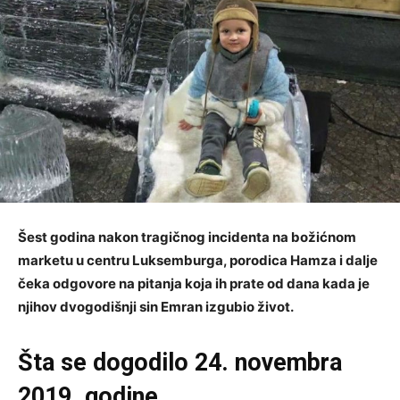
Šest godina nakon tragičnog incidenta na božićnom
marketu u centru Luksemburga, porodica Hamza i dalje
čeka odgovore na pitanja koja ih prate od dana kada je
njihov dvogodišnji sin Emran izgubio život.
Šta se dogodilo 24. novembra
2019. godine