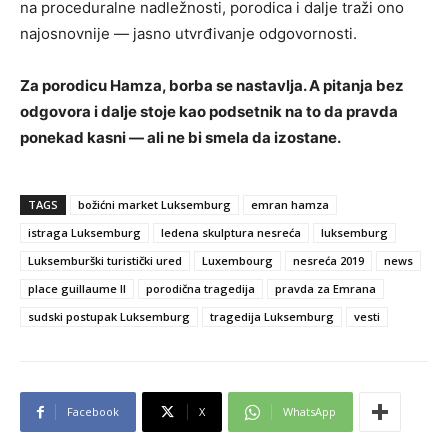
na proceduralne nadležnosti, porodica i dalje traži ono
najosnovnije — jasno utvrđivanje odgovornosti.
Za porodicu Hamza, borba se nastavlja. A pitanja bez
odgovora i dalje stoje kao podsetnik na to da pravda
ponekad kasni — ali ne bi smela da izostane.
TAGS
božićni market Luksemburg
emran hamza
istraga Luksemburg
ledena skulptura nesreća
luksemburg
Luksemburški turistički ured
Luxembourg
nesreća 2019
news
place guillaume II
porodična tragedija
pravda za Emrana
sudski postupak Luksemburg
tragedija Luksemburg
vesti
Facebook
X
WhatsApp