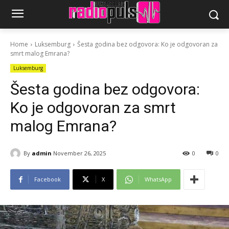
Home
Luksemburg
Šesta godina bez odgovora: Ko je odgovoran za
smrt malog Emrana?
Luksemburg
Šesta godina bez odgovora:
Ko je odgovoran za smrt
malog Emrana?
By
admin
November 26, 2025
0
0
Facebook
X
WhatsApp