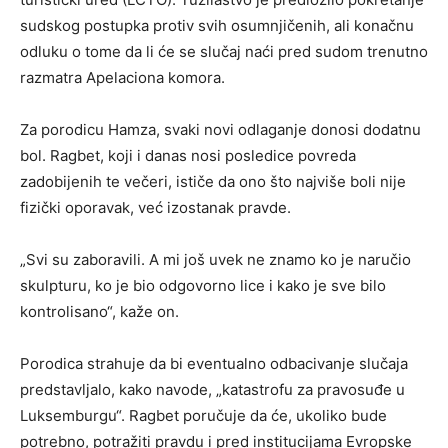
sudskog postupka protiv svih osumnjičenih, ali konačnu
odluku o tome da li će se slučaj naći pred sudom trenutno
razmatra Apelaciona komora.
Za porodicu Hamza, svaki novi odlaganje donosi dodatnu
bol. Ragbet, koji i danas nosi posledice povreda
zadobijenih te večeri, ističe da ono što najviše boli nije
fizički oporavak, već izostanak pravde.
„Svi su zaboravili. A mi još uvek ne znamo ko je naručio
skulpturu, ko je bio odgovorno lice i kako je sve bilo
kontrolisano“, kaže on.
Porodica strahuje da bi eventualno odbacivanje slučaja
predstavljalo, kako navode, „katastrofu za pravosuđe u
Luksemburgu“. Ragbet poručuje da će, ukoliko bude
potrebno, potražiti pravdu i pred institucijama Evropske