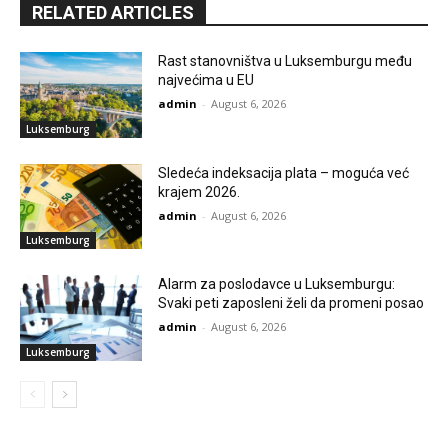
RELATED ARTICLES
Rast stanovništva u Luksemburgu među
najvećima u EU
admin
-
August 6, 2026
Luksemburg
Sledeća indeksacija plata – moguća već
krajem 2026.
admin
-
August 6, 2026
Luksemburg
Alarm za poslodavce u Luksemburgu:
Svaki peti zaposleni želi da promeni posao
admin
-
August 6, 2026
Luksemburg