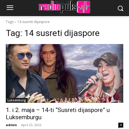
Tags
14 susreti dijaspore
Tag:
14 susreti dijaspore
Luksemburg
1. i 2. maja – 14-ti “Susreti dijaspore” u
Luksemburgu
admin
-
April 23, 2026
0