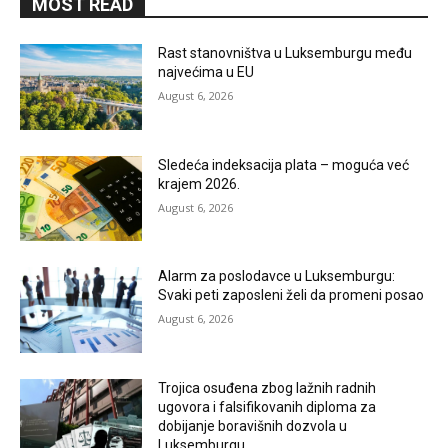
MOST READ
Rast stanovništva u Luksemburgu među
najvećima u EU
August 6, 2026
Sledeća indeksacija plata – moguća već
krajem 2026.
August 6, 2026
Alarm za poslodavce u Luksemburgu:
Svaki peti zaposleni želi da promeni posao
August 6, 2026
Trojica osuđena zbog lažnih radnih
ugovora i falsifikovanih diploma za
dobijanje boravišnih dozvola u
Luksemburgu