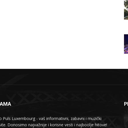
NAMA
P
o Puls Luxembourg - vaš informativni, zabavni i muzički
ite. Donosimo najvažnije i korisne vesti i najboolje hitove!