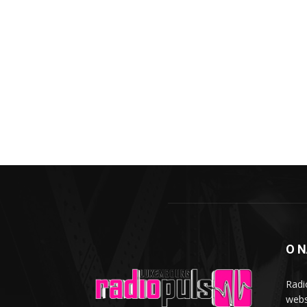
O 
Radi
webs