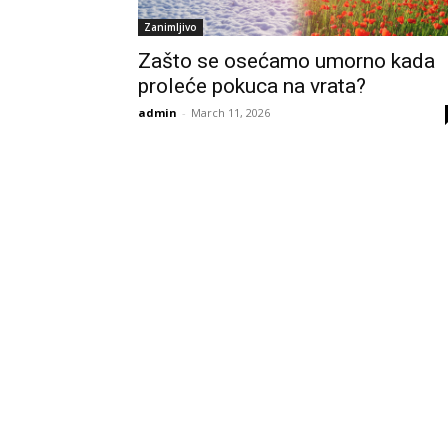
Zanimljivo
Zašto se osećamo umorno kada
proleće pokuca na vrata?
admin
-
March 11, 2026