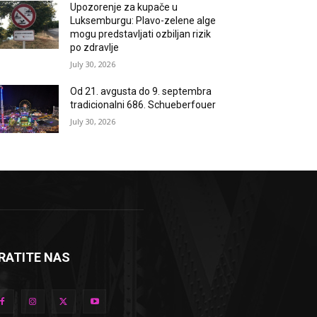
Upozorenje za kupače u
Luksemburgu: Plavo-zelene alge
mogu predstavljati ozbiljan rizik
po zdravlje
July 30, 2026
Od 21. avgusta do 9. septembra
tradicionalni 686. Schueberfouer
July 30, 2026
RATITE NAS