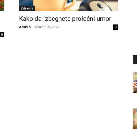
Zdravlje
Kako da izbegnete prolećni umor
admin
-
March 29, 2024
0
0