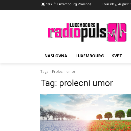
C
Thursday, August 6
10.2
Luxembourg Province
NASLOVNA
LUXEMBOURG
SVET
Tags
Prolecni umor
Tag:
prolecni umor