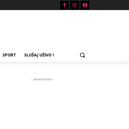
SPORT
SLUŠAJ UŽIVO !
- Advertisment -