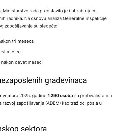
Ministarstvo rada predstavilo je i ohrabrujuće
ih radnika. Na osnovu analiza Generalne inspekcije
og zapošljavanja su sledeće:
nakon tri meseca
šest meseci
da nakon devet meseci
 nezaposlenih građevinaca
. novembra 2025. godine
1.290 osoba
sa prebivalištem u
 razvoj zapošljavanja (ADEM) kao tražioci posla u
inskog sektora