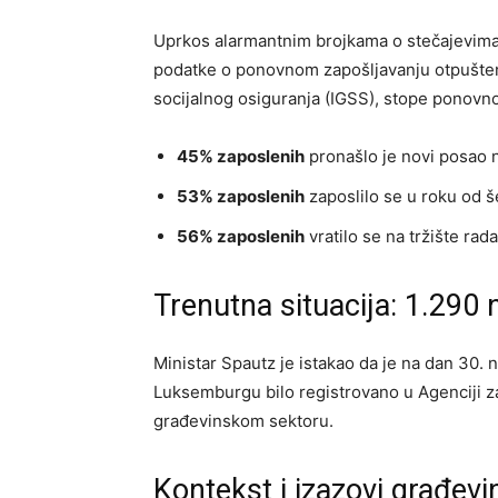
Uprkos alarmantnim brojkama o stečajevima, 
podatke o ponovnom zapošljavanju otpušten
socijalnog osiguranja (IGSS), stope ponovn
45% zaposlenih
pronašlo je novi posao 
53% zaposlenih
zaposlilo se u roku od 
56% zaposlenih
vratilo se na tržište ra
Trenutna situacija: 1.290
Ministar Spautz je istakao da je na dan 30
Luksemburgu bilo registrovano u Agenciji za
građevinskom sektoru.
Kontekst i izazovi građev