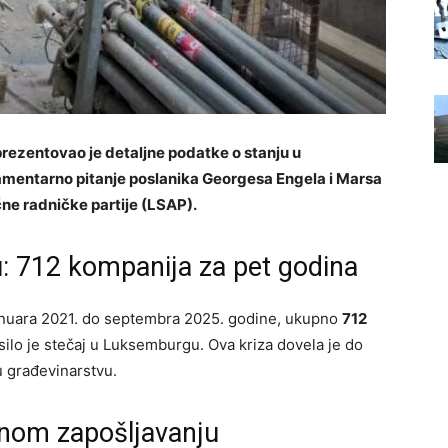
ezentovao je detaljne podatke o stanju u
mentarno pitanje poslanika Georgesa Engela i Marsa
ne radničke partije (LSAP).
u: 712 kompanija za pet godina
anuara 2021. do septembra 2025. godine, ukupno
712
ilo je stečaj u Luksemburgu. Ova kriza dovela je do
 građevinarstvu.
vnom zapošljavanju