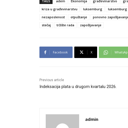
TAGS
adem
Ekonomija
građevinarstvo
gr
kriza u građevinarstvu
luksemburg
luksemburg 
nezaposlenost
otpuštanje
ponovno zapošljavanj
stečaj
tržište rada
zapošljavanje
Facebook
X
WhatsAp
Previous article
Indeksacija plata u drugom kvartalu 2026.
admin