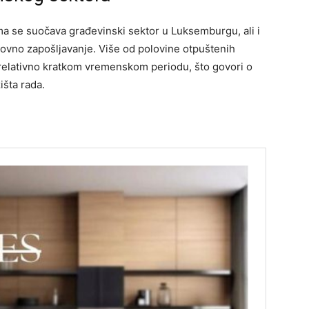
ma se suočava građevinski sektor u Luksemburgu, ali i
novno zapošljavanje. Više od polovine otpuštenih
u relativno kratkom vremenskom periodu, što govori o
išta rada.