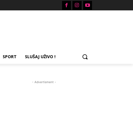
SPORT
SLUŠAJ UŽIVO !
- Advertisment -