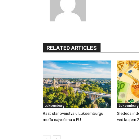
RELATED ARTICLES
Luksemburg
Luksemburg
Rast stanovništva u Luksemburgu
Sledeća ind
među najvećima u EU
već krajem 