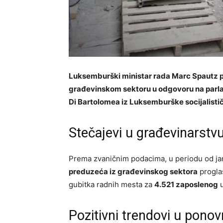
Luksemburški ministar rada Marc Spautz pr
građevinskom sektoru u odgovoru na parla
Di Bartolomea iz Luksemburške socijalistič
Stečajevi u građevinarstv
Prema zvaničnim podacima, u periodu od j
preduzeća iz građevinskog sektora
proglas
gubitka radnih mesta za
4.521 zaposlenog
u
Pozitivni trendovi u pono