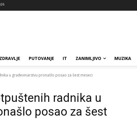
026
ZDRAVLJE
PUTOVANJE
IT
ZANIMLJIVO
MUZIKA
dnika u građevinarstvu pronašlo posao za šest meseci
otpuštenih radnika u
onašlo posao za šest