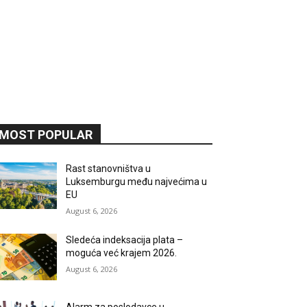
MOST POPULAR
Rast stanovništva u
Luksemburgu među najvećima u
EU
August 6, 2026
Sledeća indeksacija plata –
moguća već krajem 2026.
August 6, 2026