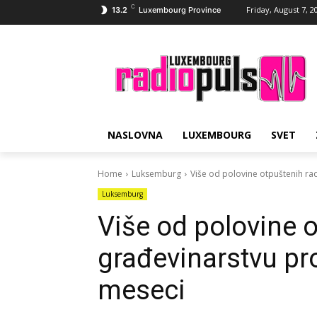
C
Friday, August 7, 2
13.2
Luxembourg Province
NASLOVNA
LUXEMBOURG
SVET
Home
Luksemburg
Više od polovine otpuštenih ra
Luksemburg
Više od polovine 
građevinarstvu pr
meseci