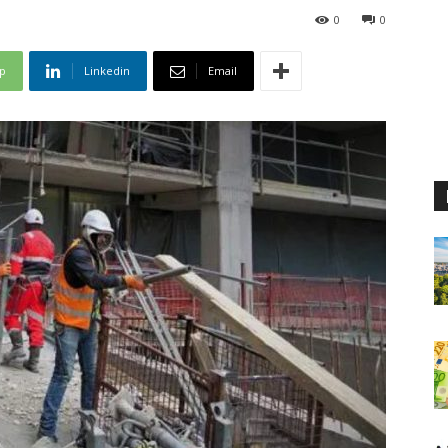
0
0
p
Linkedin
Email