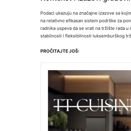
Podaci ukazuju na značajne izazove sa koji
na relativno efikasan sistem podrške za po
radnika uspeva da se vrati na tržište rada 
stabilnosti i fleksibilnosti luksemburškog trž
PROČITAJTE JOŠ: