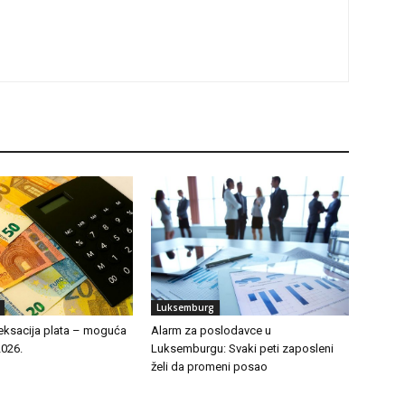
Luksemburg
eksacija plata – moguća
Alarm za poslodavce u
2026.
Luksemburgu: Svaki peti zaposleni
želi da promeni posao