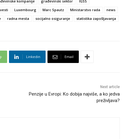
ađevinske kompanije
građevinski sektor
IGSS
vesti
Luxembourg
Marc Spautz
Ministarstvo rada
news
e
radna mesta
socijalno osiguranje
statistika zapošljavanja
p
Linkedin
Email
Next article
Penzije u Evropi: Ko dobija najviše, a ko jedva
preživljava?