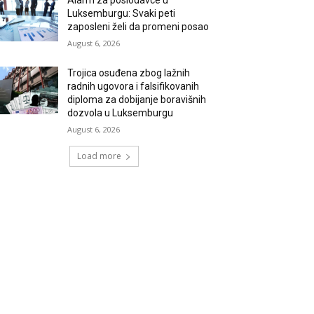
Alarm za poslodavce u
Luksemburgu: Svaki peti
zaposleni želi da promeni posao
August 6, 2026
Trojica osuđena zbog lažnih
radnih ugovora i falsifikovanih
diploma za dobijanje boravišnih
dozvola u Luksemburgu
August 6, 2026
Load more