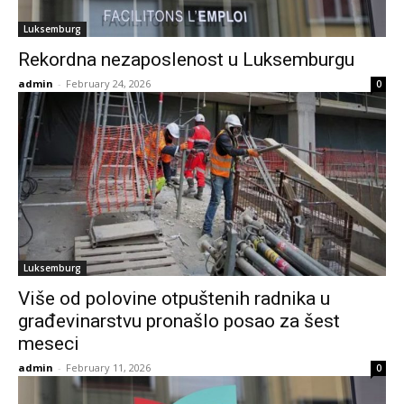
Luksemburg
Rekordna nezaposlenost u Luksemburgu
admin
-
February 24, 2026
0
Luksemburg
Više od polovine otpuštenih radnika u
građevinarstvu pronašlo posao za šest
meseci
admin
-
February 11, 2026
0