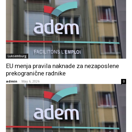
Luksemburg
EU menja pravila naknade za nezaposlene
prekogranične radnike
admin
-
May 6, 2026
0