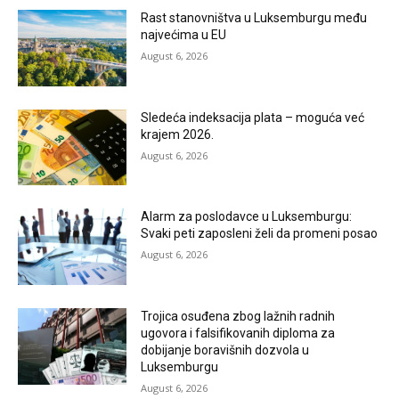
Rast stanovništva u Luksemburgu među
najvećima u EU
August 6, 2026
Sledeća indeksacija plata – moguća već
krajem 2026.
August 6, 2026
Alarm za poslodavce u Luksemburgu:
Svaki peti zaposleni želi da promeni posao
August 6, 2026
Trojica osuđena zbog lažnih radnih
ugovora i falsifikovanih diploma za
dobijanje boravišnih dozvola u
Luksemburgu
August 6, 2026