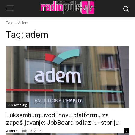
Tags
Adem
Tag:
adem
Luksemburg
Luksemburg uvodi novu platformu za
zapošljavanje: JobBoard odlazi u istoriju
admin
-
July 23, 2026
0