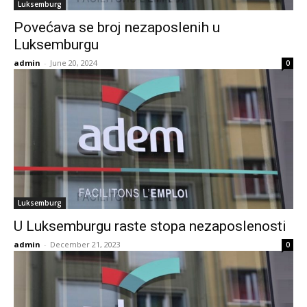
Luksemburg
Povećava se broj nezaposlenih u
Luksemburgu
admin
-
June 20, 2024
0
Luksemburg
U Luksemburgu raste stopa nezaposlenosti
admin
-
December 21, 2023
0