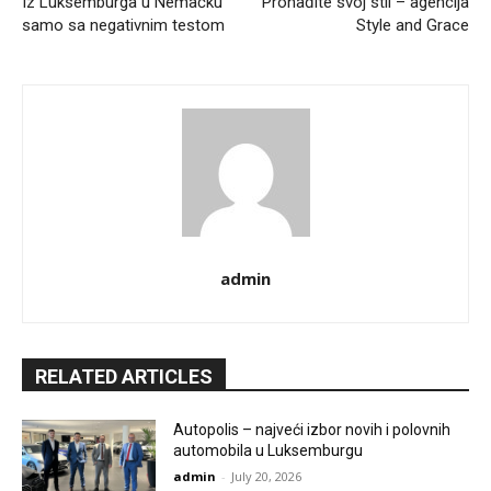
Iz Luksemburga u Nemačku
Pronađite svoj stil – agencija
samo sa negativnim testom
Style and Grace
admin
RELATED ARTICLES
Autopolis – najveći izbor novih i polovnih
automobila u Luksemburgu
admin
-
July 20, 2026