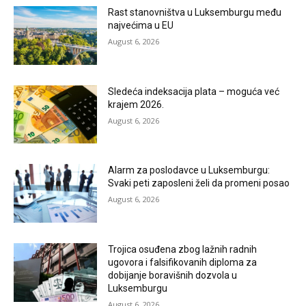
Rast stanovništva u Luksemburgu među
najvećima u EU
August 6, 2026
Sledeća indeksacija plata – moguća već
krajem 2026.
August 6, 2026
Alarm za poslodavce u Luksemburgu:
Svaki peti zaposleni želi da promeni posao
August 6, 2026
Trojica osuđena zbog lažnih radnih
ugovora i falsifikovanih diploma za
dobijanje boravišnih dozvola u
Luksemburgu
August 6, 2026