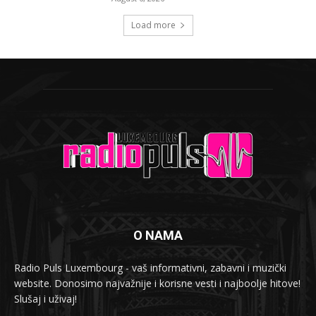
Load more
O NAMA
Radio Puls Luxembourg - vaš informativni, zabavni i muzički
website. Donosimo najvažnije i korisne vesti i najboolje hitove!
Slušaj i uživaj!