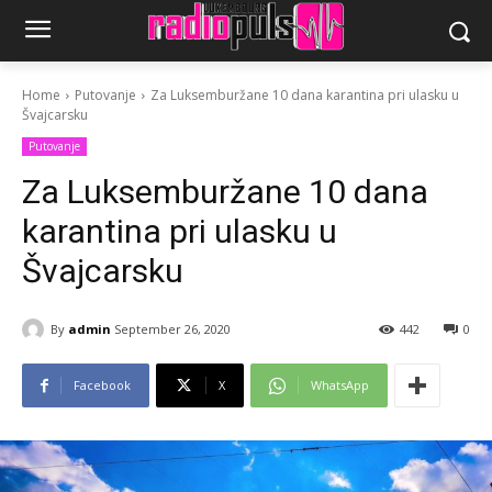
Home
Putovanje
Za Luksemburžane 10 dana karantina pri ulasku u
Švajcarsku
Putovanje
Za Luksemburžane 10 dana
karantina pri ulasku u
Švajcarsku
By
admin
September 26, 2020
442
0
Facebook
X
WhatsApp