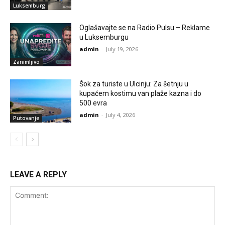
Luksemburg
Oglašavajte se na Radio Pulsu – Reklame
u Luksemburgu
admin
-
July 19, 2026
Zanimljivo
Šok za turiste u Ulcinju: Za šetnju u
kupaćem kostimu van plaže kazna i do
500 evra
admin
-
July 4, 2026
Putovanje
LEAVE A REPLY