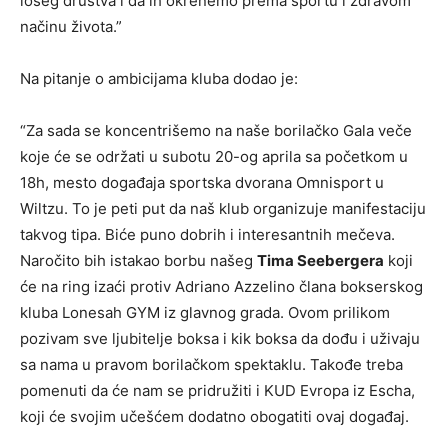
lošeg društva i da ih okrenemo prema sportu i zdravom
načinu života.”
Na pitanje o ambicijama kluba dodao je:
“Za sada se koncentrišemo na naše borilačko Gala veče
koje će se održati u subotu 20-og aprila sa početkom u
18h, mesto događaja sportska dvorana Omnisport u
Wiltzu. To je peti put da naš klub organizuje manifestaciju
takvog tipa. Biće puno dobrih i interesantnih mečeva.
Naročito bih istakao borbu našeg
Tima Seebergera
koji
će na ring izaći protiv Adriano Azzelino člana bokserskog
kluba Lonesah GYM iz glavnog grada. Ovom prilikom
pozivam sve ljubitelje boksa i kik boksa da dođu i uživaju
sa nama u pravom borilačkom spektaklu. Takođe treba
pomenuti da će nam se pridružiti i KUD Evropa iz Escha,
koji će svojim učešćem dodatno obogatiti ovaj događaj.