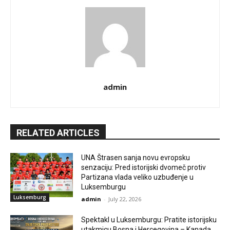
admin
RELATED ARTICLES
UNA Štrasen sanja novu evropsku
senzaciju: Pred istorijski dvomeč protiv
Partizana vlada veliko uzbuđenje u
Luksemburgu
Luksemburg
admin
-
July 22, 2026
Spektakl u Luksemburgu: Pratite istorijsku
utakmicu Bosna i Hercegovina – Kanada