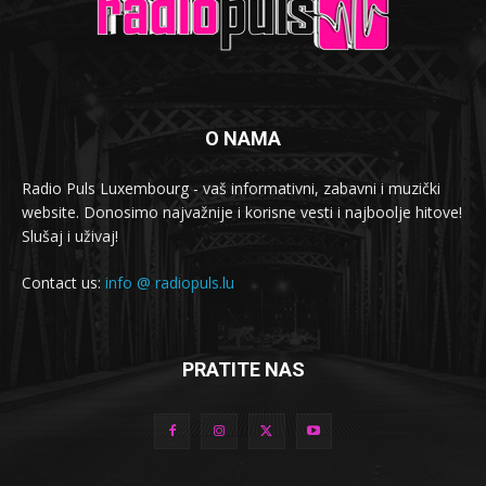
O NAMA
Radio Puls Luxembourg - vaš informativni, zabavni i muzički
website. Donosimo najvažnije i korisne vesti i najboolje hitove!
Slušaj i uživaj!
Contact us:
info @ radiopuls.lu
PRATITE NAS