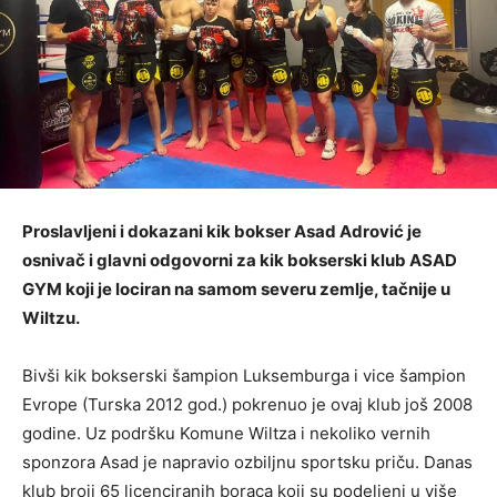
Proslavljeni i dokazani kik bokser Asad Adrović je
osnivač i glavni odgovorni za kik bokserski klub ASAD
GYM koji je lociran na samom severu zemlje, tačnije u
Wiltzu.
Bivši kik bokserski šampion Luksemburga i vice šampion
Evrope (Turska 2012 god.) pokrenuo je ovaj klub još 2008
godine. Uz podršku Komune Wiltza i nekoliko vernih
sponzora Asad je napravio ozbiljnu sportsku priču. Danas
klub broji 65 licenciranih boraca koji su podeljeni u više