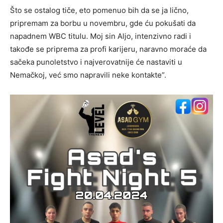
Što se ostalog tiče, eto pomenuo bih da se ja lično,
pripremam za borbu u novembru, gde ću pokušati da
napadnem WBC titulu. Moj sin Aljo, intenzivno radi i
takođe se priprema za profi karijeru, naravno moraće da
sačeka punoletstvo i najverovatnije će nastaviti u
Nemačkoj, već smo napravili neke kontakte”.