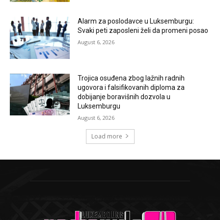
Alarm za poslodavce u Luksemburgu:
Svaki peti zaposleni želi da promeni posao
August 6, 2026
Trojica osuđena zbog lažnih radnih
ugovora i falsifikovanih diploma za
dobijanje boravišnih dozvola u
Luksemburgu
August 6, 2026
Load more