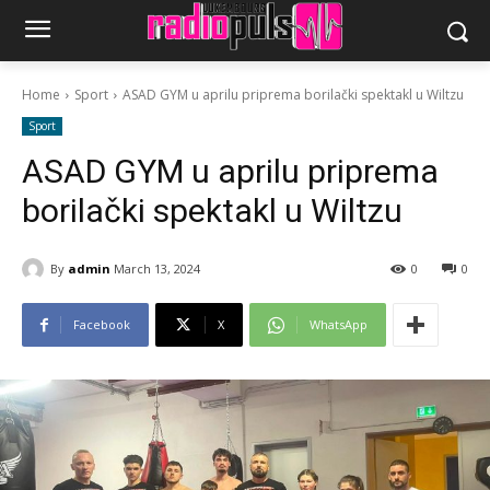
Home
Sport
ASAD GYM u aprilu priprema borilački spektakl u Wiltzu
Sport
ASAD GYM u aprilu priprema
borilački spektakl u Wiltzu
By
admin
March 13, 2024
0
0
Facebook
X
WhatsApp