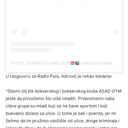
A POST SHARED BY ASAD GYM
(@ASADGYMWILTZLUXEMBOURG)
U razgovoru za Radio Puls, Adrović je rekao sledeće:
“Glavni cilj kik bokserskog i bokserskog kluba ASAD GYM
jeste da privučemo što više mladih. Prvenstveno naša
ciljna grupa su mladi koji se ne bave sportom i koji
bukvalno dolaze sa ulice. U tome je baš i poenta, jer mi
želimo da im pružimo utočište od ulice, droge kriminala i