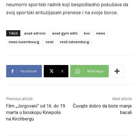
neumorni sportski radnik koji bespoštedno pokušava da
svoj sportski entuzijazam prenese i na svoje borce.
TAGS
asad adrovic
asad gym wiltz
box
news
news luxembourg
vesti
vesti luksemburg
Facebook
X
WhatsApp
Previous article
Next article
Film „Jorgovani“ od 16. do 19.
Čuvajte dobro da biste manje
marta u bioskopu Kinepolis
bacali
na Kirchbergu