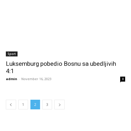
Sport
Luksemburg pobedio Bosnu sa ubedljivih
4:1
admin
-
November 16, 2023
0
1
2
3