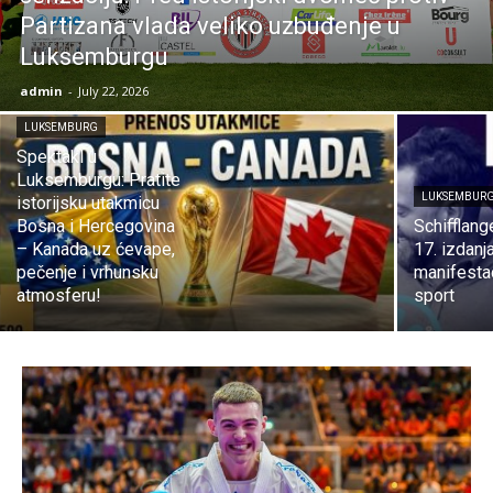
Partizana vlada veliko uzbuđenje u
Luksemburgu
admin
-
July 22, 2026
LUKSEMBURG
Spektakl u
Luksemburgu: Pratite
LUKSEMBUR
istorijsku utakmicu
Bosna i Hercegovina
Schifflan
– Kanada uz ćevape,
17. izdanj
pečenje i vrhunsku
manifestac
atmosferu!
sport