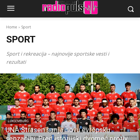
Home
Sport
SPORT
Sport i rekreacija – najnovije sportske vesti i
rezultati
LUKSEMBURG
UNA Štrasen sanja novu evropsku
senzaciju: Pred istorijski dvomeč protiv