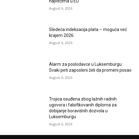
najvećima u EU
August 6, 2026
Sledeća indeksacija plata – moguća već
krajem 2026.
August 6, 2026
Alarm za poslodavce u Luksemburgu:
Svaki peti zaposleni želi da promeni posao
August 6, 2026
Trojica osuđena zbog lažnih radnih
ugovora i falsifikovanih diploma za
dobijanje boravišnih dozvola u
Luksemburgu
August 6, 2026