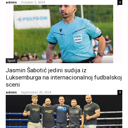
admin
-
October 2, 2024
0
Sport
Jasmin Šabotić jedini sudija iz
Luksemburga na internacionalnoj fudbalskoj
sceni
admin
-
September 20, 2024
0