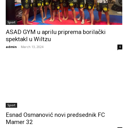
Sport
ASAD GYM u aprilu priprema borilački
spektakl u Wiltzu
admin
-
March 13, 2024
0
Sport
Esnad Osmanović novi predsednik FC
Mamer 32