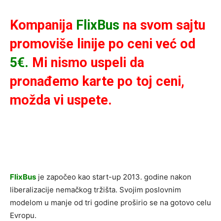
Kompanija
FlixBus
na svom sajtu
promoviše linije po ceni već od
5€.
Mi nismo uspeli da
pronađemo karte po toj ceni,
možda vi uspete.
FlixBus
je započeo kao start-up 2013. godine nakon
liberalizacije nemačkog tržišta. Svojim poslovnim
modelom u manje od tri godine proširio se na gotovo celu
Evropu.