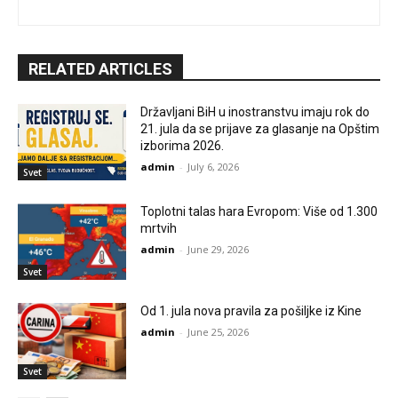
RELATED ARTICLES
Državljani BiH u inostranstvu imaju rok do
21. jula da se prijave za glasanje na Opštim
izborima 2026.
admin
-
July 6, 2026
Svet
Toplotni talas hara Evropom: Više od 1.300
mrtvih
admin
-
June 29, 2026
Svet
Od 1. jula nova pravila za pošiljke iz Kine
admin
-
June 25, 2026
Svet