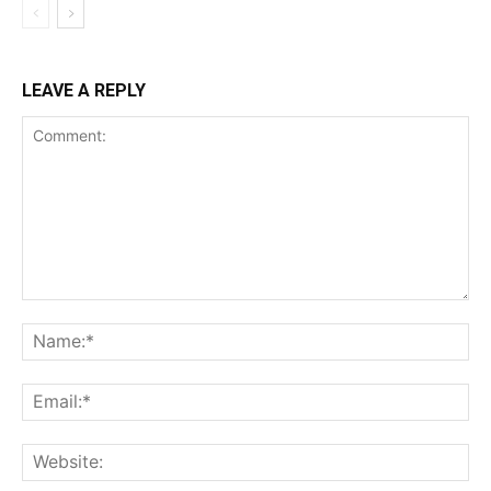
LEAVE A REPLY
Comment:
Na
Ema
Web