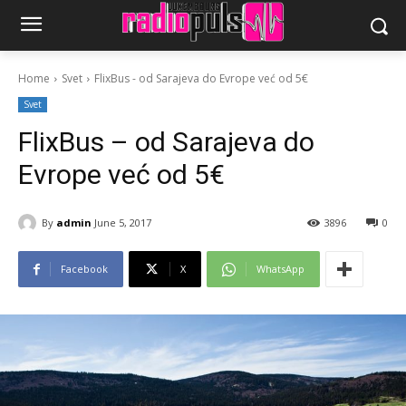
Home
Svet
FlixBus - od Sarajeva do Evrope već od 5€
Svet
FlixBus – od Sarajeva do
Evrope već od 5€
By
admin
June 5, 2017
3896
0
Facebook
X
WhatsApp