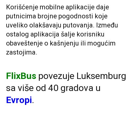
Korišćenje mobilne aplikacije daje
putnicima brojne pogodnosti koje
uveliko olakšavaju putovanja. Između
ostalog aplikacija šalje korisniku
obaveštenje o kašnjenju ili mogućim
zastojima.
FlixBus
povezuje Luksemburg
sa više od 40 gradova u
Evropi
.