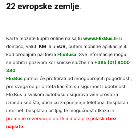
22 evropske zemlje
.
Karte možete kupiti online na sajtu
www.FlixBus.hr
u
domaćoj valuti
KM
ili u
EUR,
putem mobilne aplikacije ili
kod prodajnih partnera
FlixBusa
. Sve informacije mogu
se dobiti i pozivom korisničke službe na
+385 (01) 8000
380
.
FlixBus
putnici će profitirati od mnogobrojnih pogodnosti,
pre svega od prioriteta kao što su sigurnost i udobnost.
FlixBus u svakom autobusu osigurava više prostora
između sedišta, utičnicu za punjenje telefona, besplatan
internet, besplatan prtljag te mogućnost otkaza ili
promene rezervacije do 15 minuta pre polaska
bez
naplate
.