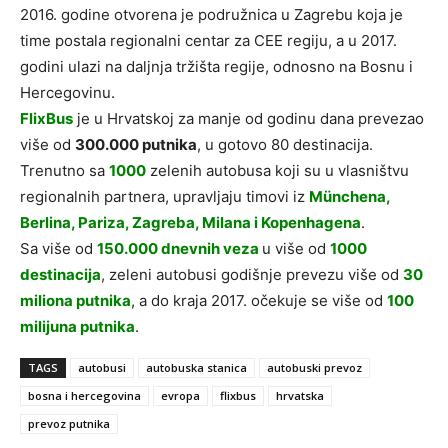
2016. godine otvorena je podružnica u Zagrebu koja je
time postala regionalni centar za CEE regiju, a u 2017.
godini ulazi na daljnja tržišta regije, odnosno na Bosnu i
Hercegovinu.
FlixBus
je u Hrvatskoj za manje od godinu dana prevezao
više od
300.000 putnika
, u gotovo 80 destinacija.
Trenutno sa
1000
zelenih autobusa koji su u vlasništvu
regionalnih partnera, upravljaju timovi iz
Münchena,
Berlina, Pariza, Zagreba, Milana i Kopenhagena
.
Sa više od
150.000 dnevnih veza
u više od
1000
destinacija
, zeleni autobusi godišnje prevezu više od
30
miliona putnika
, a do kraja 2017. očekuje se više od
100
milijuna putnika
.
TAGS
autobusi
autobuska stanica
autobuski prevoz
bosna i hercegovina
evropa
flixbus
hrvatska
prevoz putnika