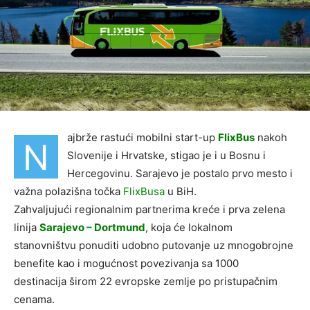
ajbrže rastući mobilni start-up
FlixBus
nakoh
N
Slovenije i Hrvatske, stigao je i u Bosnu i
Hercegovinu. Sarajevo je postalo prvo mesto i
važna polazišna točka
FlixBusa
u BiH.
Zahvaljujući regionalnim partnerima kreće i prva zelena
linija
Sarajevo – Dortmund
, koja će lokalnom
stanovništvu ponuditi udobno putovanje uz mnogobrojne
benefite kao i mogućnost povezivanja sa 1000
destinacija širom 22 evropske zemlje po pristupačnim
cenama.