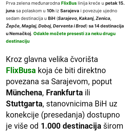
Prva zelena međunarodna
FlixBus
linija kreće u
petak 15.
juna
sa polaskom u
10h
iz
Sarajeva
i povezuje ujedno
sedam destinacija u
BiH
(
Sarajevo, Kakanj, Zenica,
Žepče, Maglaj, Doboj, Derventa i Brod
)
sa 14 destinacija
u Nemačkoj
.
Odakle možete presesti za neku drugu
destinaciju
Kroz glavna velika čvorišta
FlixBusa
koja će biti direktno
povezana sa Sarajevom, poput
Münchena
,
Frankfurta
ili
Stuttgarta
, stanovnicima BiH uz
konekcije (presedanja) dostupno
je više od
1.000 destinacija
širom