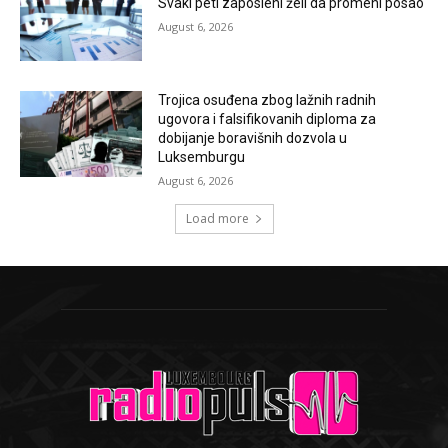
Svaki peti zaposleni želi da promeni posao
August 6, 2026
Trojica osuđena zbog lažnih radnih
ugovora i falsifikovanih diploma za
dobijanje boravišnih dozvola u
Luksemburgu
August 6, 2026
Load more