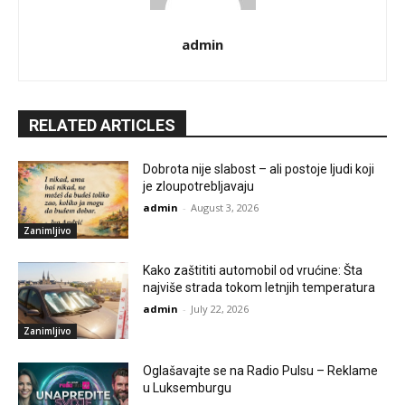
admin
RELATED ARTICLES
Dobrota nije slabost – ali postoje ljudi koji
je zloupotrebljavaju
admin
-
August 3, 2026
Zanimljivo
Kako zaštititi automobil od vrućine: Šta
najviše strada tokom letnjih temperatura
admin
-
July 22, 2026
Zanimljivo
Oglašavajte se na Radio Pulsu – Reklame
u Luksemburgu