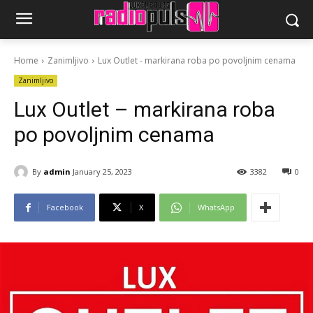
Home
Zanimljivo
Lux Outlet - markirana roba po povoljnim cenama
Zanimljivo
Lux Outlet – markirana roba
po povoljnim cenama
By
admin
January 25, 2023
3382
0
Facebook
X
WhatsApp