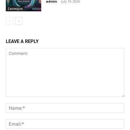
admin
-
July 19, 2026
Zanimljivo
LEAVE A REPLY
Comment:
Na
Ema