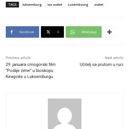
TAGS
luksemburg
lux outlet
Luxembourg
outlet
Facebook
X
WhatsApp
Previous article
Next article
29. januara crnogorski film
Učitelj sa prutom u ruci
“Poslije zime” u bioskopu
Kinepolis u Luksemburgu