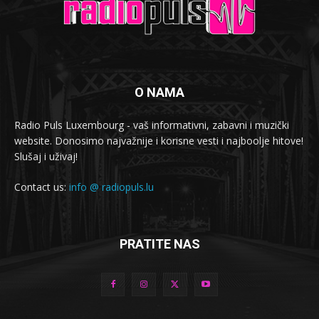
O NAMA
Radio Puls Luxembourg - vaš informativni, zabavni i muzički
website. Donosimo najvažnije i korisne vesti i najboolje hitove!
Slušaj i uživaj!
Contact us:
info @ radiopuls.lu
PRATITE NAS