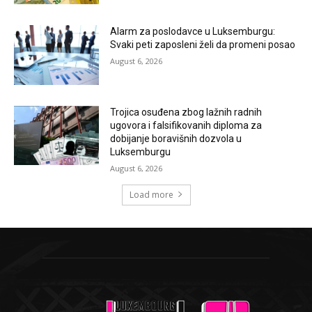
Alarm za poslodavce u Luksemburgu:
Svaki peti zaposleni želi da promeni posao
August 6, 2026
Trojica osuđena zbog lažnih radnih
ugovora i falsifikovanih diploma za
dobijanje boravišnih dozvola u
Luksemburgu
August 6, 2026
Load more