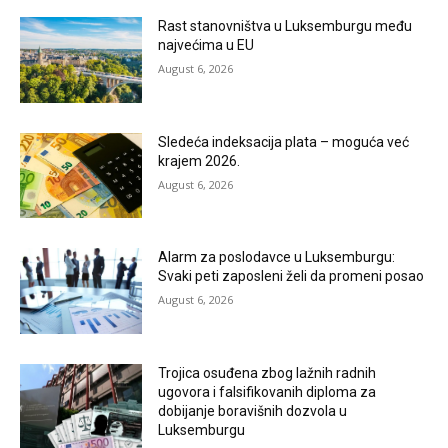
Rast stanovništva u Luksemburgu među
najvećima u EU
August 6, 2026
Sledeća indeksacija plata – moguća već
krajem 2026.
August 6, 2026
Alarm za poslodavce u Luksemburgu:
Svaki peti zaposleni želi da promeni posao
August 6, 2026
Trojica osuđena zbog lažnih radnih
ugovora i falsifikovanih diploma za
dobijanje boravišnih dozvola u
Luksemburgu