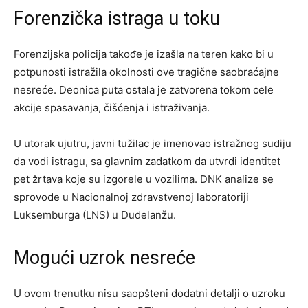
Forenzička istraga u toku
Forenzijska policija takođe je izašla na teren kako bi u
potpunosti istražila okolnosti ove tragične saobraćajne
nesreće. Deonica puta ostala je zatvorena tokom cele
akcije spasavanja, čišćenja i istraživanja.
U utorak ujutru, javni tužilac je imenovao istražnog sudiju
da vodi istragu, sa glavnim zadatkom da utvrdi identitet
pet žrtava koje su izgorele u vozilima. DNK analize se
sprovode u Nacionalnoj zdravstvenoj laboratoriji
Luksemburga (LNS) u Dudelanžu.
Mogući uzrok nesreće
U ovom trenutku nisu saopšteni dodatni detalji o uzroku