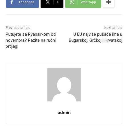
Facebook
X
WhatsApp
Previous article
Next article
Putujete sa Ryanair-om od
U EU najviše pušača ima u
novembra? Pazite na ručni
Bugarskoj, Grčkoj i Hrvatskoj
prtljag!
admin