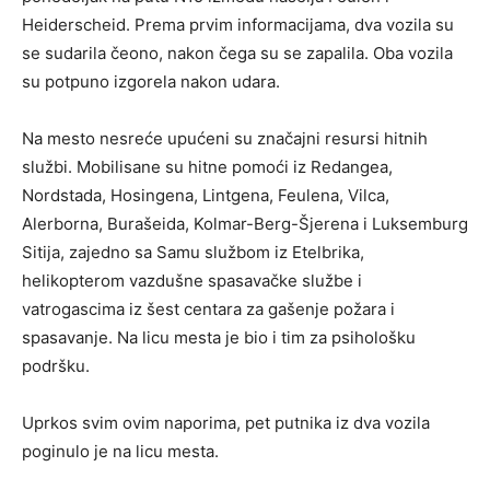
Heiderscheid. Prema prvim informacijama, dva vozila su
se sudarila čeono, nakon čega su se zapalila. Oba vozila
su potpuno izgorela nakon udara.
Na mesto nesreće upućeni su značajni resursi hitnih
službi. Mobilisane su hitne pomoći iz Redangea,
Nordstada, Hosingena, Lintgena, Feulena, Vilca,
Alerborna, Burašeida, Kolmar-Berg-Šjerena i Luksemburg
Sitija, zajedno sa Samu službom iz Etelbrika,
helikopterom vazdušne spasavačke službe i
vatrogascima iz šest centara za gašenje požara i
spasavanje. Na licu mesta je bio i tim za psihološku
podršku.
Uprkos svim ovim naporima, pet putnika iz dva vozila
poginulo je na licu mesta.