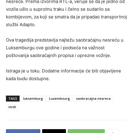
nesreće. Prema izvorima RTL-a, veruje se da je jedno od
vozila ušlo u suprotnu traku i čelno se sudarilo sa
kombijevom, za koji se smatra da je pripadao transportnoj
službi Adapto.
Ova tragedija predstavlja najtežu saobraćajnu nesreću u
Luksemburgu ove godine i podseća na važnost
poštovanja saobraćajnih propisa i oprezne vožnje.
Istraga je u toku. Dodatne informacije će biti objavljene
kada budu dostupne.
TAGS
luksemburg
Luxembourg
saobracajna nesreca
vesti