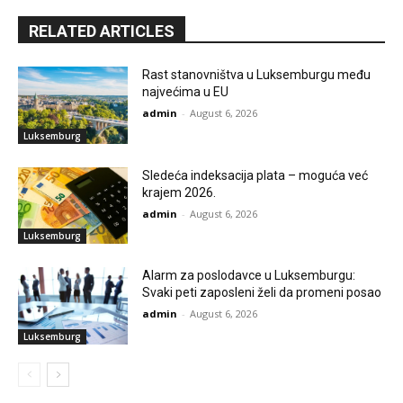
RELATED ARTICLES
Rast stanovništva u Luksemburgu među
najvećima u EU
admin
-
August 6, 2026
Luksemburg
Sledeća indeksacija plata – moguća već
krajem 2026.
admin
-
August 6, 2026
Luksemburg
Alarm za poslodavce u Luksemburgu:
Svaki peti zaposleni želi da promeni posao
admin
-
August 6, 2026
Luksemburg