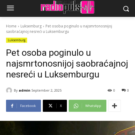
Home
Luksemburg
Pet osoba poginulo u najsmrtonosnijoj
saobraćajnoj nesreći u Luksemburgu
Luksemburg
Pet osoba poginulo u
najsmrtonosnijoj saobraćajnoj
nesreći u Luksemburgu
By
admin
September 2, 2025
0
0
Facebook
X
WhatsApp