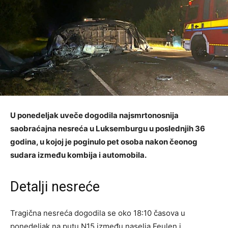
U ponedeljak uveče dogodila najsmrtonosnija
saobraćajna nesreća u Luksemburgu u poslednjih 36
godina, u kojoj je poginulo pet osoba nakon čeonog
sudara između kombija i automobila.
Detalji nesreće
Tragična nesreća dogodila se oko 18:10 časova u
ponedeljak na putu N15 između naselja Feulen i